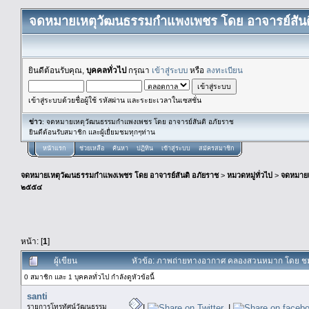
จดหมายเหตุวัฒนธรรมกำแพงเพชร โดย อาจารย์สันต
ยินดีต้อนรับคุณ,
บุคคลทั่วไป
กรุณา
เข้าสู่ระบบ
หรือ
ลงทะเบียน
เข้าสู่ระบบด้วยชื่อผู้ใช้ รหัสผ่าน และระยะเวลาในเซสชั่น
ข่าว
: จดหมายเหตุวัฒนธรรมกำแพงเพชร โดย อาจารย์สันติ อภัยราช
ยินดีต้อนรับสมาชิก และผู้เยื่ยมชมทุกๆท่าน
หน้าแรก
ช่วยเหลือ
ค้นหา
ปฏิทิน
เข้าสู่ระบบ
สมัครสมาชิก
จดหมายเหตุวัฒนธรรมกำแพงเพชร โดย อาจารย์สันติ อภัยราช
>
หมวดหมู่ทั่วไป
>
จดหมาย
๒๕๕๔
หน้า: [
1
]
ผู้เขียน
หัวข้อ: ภาพถ่ายทางอากาศ คลองสวนหมาก โดย ชมร
0 สมาชิก และ 1 บุคคลทั่วไป กำลังดูหัวข้อนี้
santi
รายการโทรทัศน์วัฒนธรรม
|
|