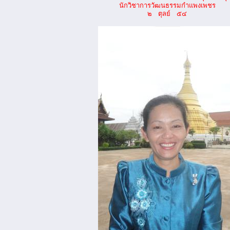
นักวิชาการวัฒนธรรมกำแพงเพชร
๒ ตุลย์ ๕๔