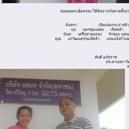
]
ขอคุณพระคุ้มครอง ให้พ้นจากภัยพาลทั้งปว
จันทรา เจิดแจ่มกระจ่างฟ้า 
กุล นครชุมแสดง เจิดหล้า
นันท เครือข่ายแถลง รักชอบ นุชน
คุณ แก่วัฒนธรรมเจิดจ้า แจ่มแจ้งกำแพ
สันติ อภัยราช
ประธานสภาวัฒนธรรมจังหวั
คนดี แทนคุณแผ