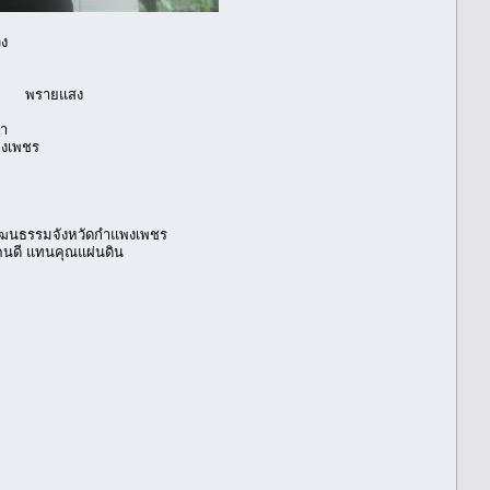
ง
พรายแสง
า
งเพชร
ดกำแพงเพชร
่นดิน