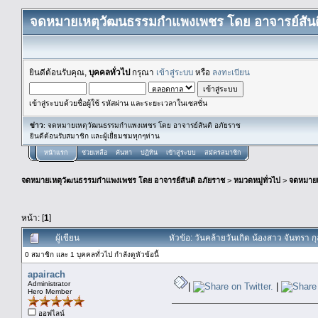
จดหมายเหตุวัฒนธรรมกำแพงเพชร โดย อาจารย์สันต
ยินดีต้อนรับคุณ,
บุคคลทั่วไป
กรุณา
เข้าสู่ระบบ
หรือ
ลงทะเบียน
เข้าสู่ระบบด้วยชื่อผู้ใช้ รหัสผ่าน และระยะเวลาในเซสชั่น
ข่าว
: จดหมายเหตุวัฒนธรรมกำแพงเพชร โดย อาจารย์สันติ อภัยราช
ยินดีต้อนรับสมาชิก และผู้เยื่ยมชมทุกๆท่าน
หน้าแรก
ช่วยเหลือ
ค้นหา
ปฏิทิน
เข้าสู่ระบบ
สมัครสมาชิก
จดหมายเหตุวัฒนธรรมกำแพงเพชร โดย อาจารย์สันติ อภัยราช
>
หมวดหมู่ทั่วไป
>
จดหมาย
หน้า: [
1
]
ผู้เขียน
หัวข้อ: วันคล้ายวันเกิด น้องสาว จันทรา
0 สมาชิก และ 1 บุคคลทั่วไป กำลังดูหัวข้อนี้
apairach
Administrator
|
|
Hero Member
ออฟไลน์