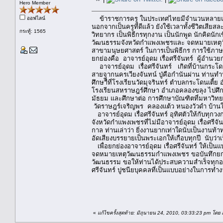
Hero Member
ข้าราชการครู ในประเทศไทยมีจำนวนหลายแสนคน ที
ออฟไลน์
นอกจากเป็นครูที่ดีแล้ว ยังใช้เวลาทั้งชีวิตเสีย
กระทู้: 1565
วิทยากร เป็นพิธีกรทุกงาน เป็นนักพูด นักคิดนั
วัฒนธรรมจังหวัดกำแพงเพชรและ จดหมายเหตุว
สาขามนุษยศาสตร์ ในการเป็นพิธีกร การใช้ภาษาไทย
ยกย่องคือ อาจารย์อุดม เรื่อศรีจันทร์ ผู้อำ
อาจารย์อุดม เรื่อศรีจันทร์ เกิดที่บ้านกระโ
สายจากนครเวียงจันทน์ ปู่คือกำนันผ่าน ท่านทำห
ศึกษาืี่ที่โรงเรียนวัดมุจรินทร์ ตำบลกระโดนเ
โรงเรียนสหราษฎร์ศึกษา อำเภอคลองขลุง ไปศึกษ
มัธยม และศึกษาต่อ การศึกษาบัณฑิตที่มหาวิทยา
วัดราษฎร์เจริญพร คลองแต้ว หนองวัวดำ บ้านใ
อาจารย์อุดม เรื่อศรีจันทร์ อุทิศตัวให้กับทุกวงก
จังหวัดกำแพงเพชรที่ไม่มีอาจารย์อุดม เรื่อศรีจ
กาล ท่านเล่าว่า ยิ่งงานยากเท่าใดนับเป็นงานท้า
อัดเสียงบรรยายเป็นพระเอกให้เกือบทุกปี นับว่าเป
เพื่อยกย่องอาจารย์อุดม เรื่อศรีจันทร์ ให้
จดหมายเหตุวัฒนธรรมกำแพงเพชร ขอบันทึกยกย่อง
วัฒนธรรม ขอให้ท่านได้ประสบความสำเร็จทุกอย
ศรีจันทร์ ปูชนียบุคคลที่เป็นแบบอย่างในการทำ
สันติ อภ
«
แก้ไขครั้งสุดท้าย: มิถุนายน 24, 2010, 03:33:23 pm โดย