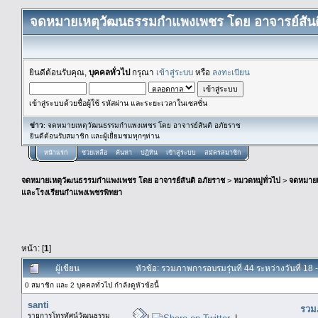
จดหมายเหตุวัฒนธรรมกำแพงเพชร โดย อาจารย์สันต
ยินดีต้อนรับคุณ,
บุคคลทั่วไป
กรุณา
เข้าสู่ระบบ
หรือ
ลงทะเบียน
เข้าสู่ระบบด้วยชื่อผู้ใช้ รหัสผ่าน และระยะเวลาในเซสชั่น
ข่าว
: จดหมายเหตุวัฒนธรรมกำแพงเพชร โดย อาจารย์สันติ อภัยราช
ยินดีต้อนรับสมาชิก และผู้เยื่ยมชมทุกๆท่าน
หน้าแรก
ช่วยเหลือ
ค้นหา
ปฏิทิน
เข้าสู่ระบบ
สมัครสมาชิก
จดหมายเหตุวัฒนธรรมกำแพงเพชร โดย อาจารย์สันติ อภัยราช
>
หมวดหมู่ทั่วไป
>
จดหมาย
และโรงเรียนกำแพงเพชรพิทยา
หน้า: [
1
]
ผู้เขียน
หัวข้อ: รวมภาพการอบรมรุ่นที่ 44 ระหว่างวันที่ 1
0 สมาชิก และ 2 บุคคลทั่วไป กำลังดูหัวข้อนี้
santi
รวมภ
รายการโทรทัศน์วัฒนธรรม