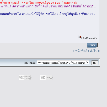
รับเสด็จพระพุทธเจ้าหลวง ในงานแข่งเรือของ อบจ.กำแพงเพชร
, ๑ รักและเคารพท่านมาก วันนี้มีคนไปร่วมงานมากจริง ยินยันได้ว่าครูรัน
นตำรวจโท มาแนะนำให้รู้จัก ขอให้เธอเลือกคู่ได้ถูกต้อง ชึวิตเธอจะ
บันทึกการเข้า
พิมพ์
« หน้าที่แล้ว
ต่อไป »
กระโดดไป: