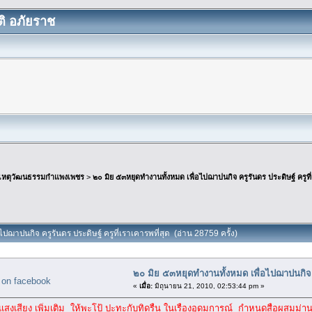
ิ อภัยราช
เหตุวัฒนธรรมกำแพงเพชร
>
๒๐ มิย ๕๓หยุดทำงานทั้งหมด เพื่อไปฌาปนกิจ ครูรันดร ประดิษฐ์ ครูที่
ปฌาปนกิจ ครูรันดร ประดิษฐ์ ครูที่เราเคารพที่สุด (อ่าน 28759 ครั้ง)
๒๐ มิย ๕๓หยุดทำงานทั้งหมด เพื่อไปฌาปนกิจ คร
«
เมื่อ:
มิถุนายน 21, 2010, 02:53:44 pm »
เสียง เพิ่มเติม ให้พะโป้ ปะทะกับทิดรื่น ในเรื่องอุดมการณ์ กำหนดสื่อผสมม่าน