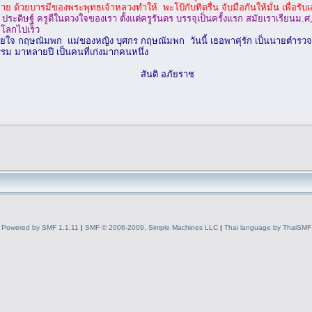
ย ด้วยบารมีของพระพุทธเจ้าหลวงทำให้ พะโป้กับทิดรื่น จับมือกันให้มั่น เพื่อ
ะดิษฐ์ ครูดีในดวงใจของเรา ตั้งแต่ครูรันดร บรรจุเป็นครั้งแรก สมัยเราเรียนม.ศ
กโลกไปเร็ว
 กฤษณัมพก แม่ของหญิง บุศกร กฤษณัมพก วันนี้ เธอพาคุ่รัก เป็นนายตำรวจยศพั
รม มาหลายปี เป็นคนที่เก่งมากคนหนึ่ง
 อภัยราช
Powered by SMF 1.1.11
|
SMF © 2006-2009, Simple Machines LLC
|
Thai language by ThaiSMF