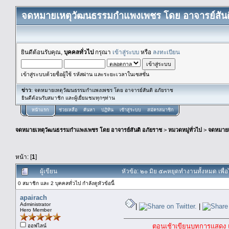
จดหมายเหตุวัฒนธรรมกำแพงเพชร โดย อาจารย์สันต
ยินดีต้อนรับคุณ,
บุคคลทั่วไป
กรุณา
เข้าสู่ระบบ
หรือ
ลงทะเบียน
เข้าสู่ระบบด้วยชื่อผู้ใช้ รหัสผ่าน และระยะเวลาในเซสชั่น
ข่าว
: จดหมายเหตุวัฒนธรรมกำแพงเพชร โดย อาจารย์สันติ อภัยราช
ยินดีต้อนรับสมาชิก และผู้เยื่ยมชมทุกๆท่าน
หน้าแรก
ช่วยเหลือ
ค้นหา
ปฏิทิน
เข้าสู่ระบบ
สมัครสมาชิก
จดหมายเหตุวัฒนธรรมกำแพงเพชร โดย อาจารย์สันติ อภัยราช
>
หมวดหมู่ทั่วไป
>
จดหมาย
หน้า: [
1
]
ผู้เขียน
หัวข้อ: ๒๐ มิย ๕๓หยุดทำงานทั้งหมด เพื่อไ
0 สมาชิก และ 2 บุคคลทั่วไป กำลังดูหัวข้อนี้
apairach
Administrator
|
|
Hero Member
ตอนเช้าเขียนบทการแสดง แสง
ออฟไลน์