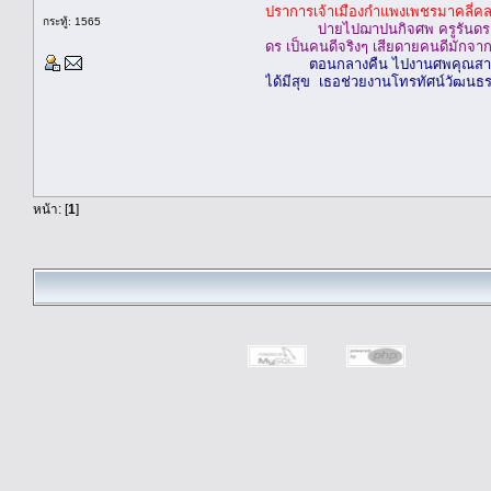
ปราการเจ้าเมืองกำแพงเพชรมาคลี่คลา
กระทู้: 1565
บ่ายไปฌาปนกิจศพ ครูรันดร ปร
ดร เป็นคนดีจริงๆ เสียดายคนดีมักจา
ตอนกลางคืน ไปงานศพคุณสายใจ
ได้มีสุข เธอช่วยงานโทรทัศน์วัฒนธร
สันติ
หน้า: [
1
]