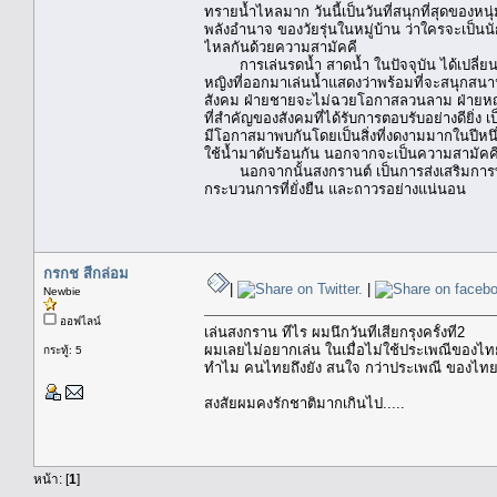
ทรายน้ำไหลมาก วันนี้เป็นวันที่สนุกที่สุดของห
พลังอำนาจ ของวัยรุ่นในหมู่บ้าน ว่าใครจะเป็น
ไหลกันด้วยความสามัคคี
การเล่นรดน้ำ สาดน้ำ ในปัจจุบัน ได้เปลี่ยน
หญิงที่ออกมาเล่นน้ำแสดงว่าพร้อมที่จะสนุกสนาน
สังคม ฝ่ายชายจะไม่ฉวยโอกาสลวนลาม ฝ่ายหญิง
ที่สำคัญของสังคมที่ได้รับการตอบรับอย่างดียิ่ง 
มีโอกาสมาพบกันโดยเป็นสิ่งที่งดงามมากในปีหน
ใช้น้ำมาดับร้อนกัน นอกจากจะเป็นความสามัคคี
นอกจากนั้นสงกรานต์ เป็นการส่งเสริมการท่องเท
กระบวนการที่ยั่งยืน และถาวรอย่างแน่นอน
กรกช สีกล่อม
|
|
Newbie
ออฟไลน์
เล่นสงกราน ทีไร ผมนึกวันที่เสียกรุงครั้งที่2
ผมเลยไม่อยากเล่น ในเมื่อไม่ใช้ประเพณีของไท
กระทู้: 5
ทำไม คนไทยถึงยัง สนใจ กว่าประเพณี ของไทย เ
สงสัยผมคงรักชาติมากเกินไป.....
หน้า: [
1
]