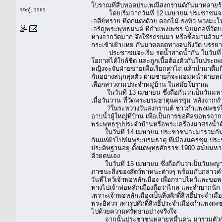
โบราณที่สืบทอดประเพณีสงกรานต์กันมาหลายร้
กระทู้: 1565
โดยเริ่มจากวันที่ 12 เมษายน ประชาชนจะทำ
เจดีย์ทราย ที่ตกแต่งด้วย ดอกไม้ ธงทิว พวงมะโ
เจริญพระพุทธมนต์ ที่กำแพงเพชร นิยมก่อที่วัด
ห่างจากวัดมาก จึงใช้รถขนมา หรือซื้อมาแล้วมาก
กระเซ้าเย้าแหย่ กันมาตลอดทางจนถึงวัด บรรยา
ประชาชนจะเริ่ม รดน้ำสาดน้ำกัน ในวันที่ 12
โอกาสได้ใกล้ชิด และถูกเนื้อต้องตัวกันในประเ
หญิงจะจับฝ่ายชายเพื่อเรียกค่าไถ่ แล้วนำมาดื่
กันอย่างสนุกสุดตัว ฝ่ายชายก็จะมอมหน้าฝ่ายหญ
เลือกสาวงามประจำหมู่บ้าน ในสมัยโบราณ
ในวันที่ 13 เมษายน ซึ่งถือกันว่าเป็นวันมหาส
เมื่อวันวาน ที่วัดพระบรมธาตุนครชุม หลังจา
?ในระหว่างวันสงกรานต์ ชาวกำแพงเพชรไม่เรียก
อาบน้ำผู้ใหญ่ที่บ้าน เพื่อเป็นการขอศีลขอพรจาก
พระพุทธรูปประจำบ้านหรือพระเครื่องมาสรงน้ำด
ในวันที่ 14 เมษายน ประชาชนจะมารวมกันที่วั
กันแห่ผ้าไปห่มพระบรมธาตุ ที่เมืองนครชุม ปร
ประดิษฐานอยู่ ตั้งแต่พุทธศักราช 1900 สมัยมห
ด้วยตนเอง
ในวันที่ 15 เมษายน ซึ่งถือกันว่าเป็นวันพญาว
ภาชนะสิ่งของสัตว์พาหนะต่างๆ พร้อมกับกล่าวคำ
วันที่ไหว้เจ้าพ่อหลักเมือง เพื่อกราบไหว้และขอพร
ทางไปเจ้าพ่อหลักเมืองถือว่าไกล และลำบากนั
เพราะเจ้าพ่อหลักเมืองเป็นสิ่งศักดิ์สิทธิ์ประจำ
พระอิศวร เทวรูปศักดิ์สิทธิ์ประจำเมืองกำแพง
ไปด้วยความศรัทธาอย่างจริงใจ
จากนั้นประชาชนหลายหมื่นคน มารวมตัวกันก่