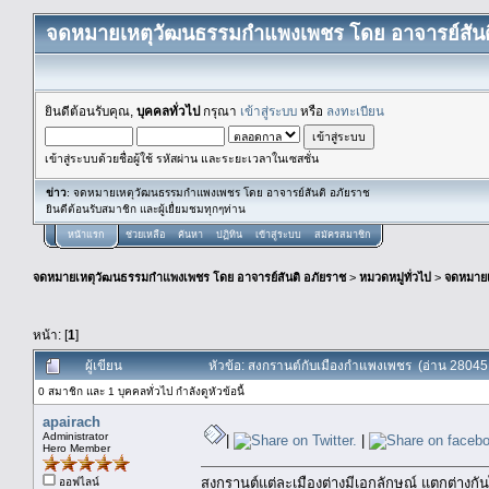
จดหมายเหตุวัฒนธรรมกำแพงเพชร โดย อาจารย์สันต
ยินดีต้อนรับคุณ,
บุคคลทั่วไป
กรุณา
เข้าสู่ระบบ
หรือ
ลงทะเบียน
เข้าสู่ระบบด้วยชื่อผู้ใช้ รหัสผ่าน และระยะเวลาในเซสชั่น
ข่าว
: จดหมายเหตุวัฒนธรรมกำแพงเพชร โดย อาจารย์สันติ อภัยราช
ยินดีต้อนรับสมาชิก และผู้เยื่ยมชมทุกๆท่าน
หน้าแรก
ช่วยเหลือ
ค้นหา
ปฏิทิน
เข้าสู่ระบบ
สมัครสมาชิก
จดหมายเหตุวัฒนธรรมกำแพงเพชร โดย อาจารย์สันติ อภัยราช
>
หมวดหมู่ทั่วไป
>
จดหมาย
หน้า: [
1
]
ผู้เขียน
หัวข้อ: สงกรานต์กับเมืองกำแพงเพชร (อ่าน 28045 ค
0 สมาชิก และ 1 บุคคลทั่วไป กำลังดูหัวข้อนี้
apairach
Administrator
|
|
Hero Member
สงกรานต์แต่ละเมืองต่างมีเอกลักษณ์ แตกต่างกัน
ออฟไลน์