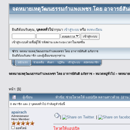
จดหมายเหตุวัฒนธรรมกำแพงเพชร โดย อาจารย์สันต
ยินดีต้อนรับคุณ,
บุคคลทั่วไป
กรุณา
เข้าสู่ระบบ
หรือ
ลงทะเบียน
เข้าสู่ระบบด้วยชื่อผู้ใช้ รหัสผ่าน และระยะเวลาในเซสชั่น
ข่าว
: จดหมายเหตุวัฒนธรรมกำแพงเพชร โดย อาจารย์สันติ อภัยราช
ยินดีต้อนรับสมาชิก และผู้เยื่ยมชมทุกๆท่าน
หน้าแรก
ช่วยเหลือ
ค้นหา
ปฏิทิน
เข้าสู่ระบบ
สมัครสมาชิก
จดหมายเหตุวัฒนธรรมกำแพงเพชร โดย อาจารย์สันติ อภัยราช
>
หมวดหมู่ทั่วไป
>
จดหมาย
หน้า: [
1
]
ผู้เขียน
หัวข้อ: ช่วยโหวตให้ แอปเปิล หลานสาวด้วย (อ่าน 2
0 สมาชิก และ 2 บุคคลทั่วไป กำลังดูหัวข้อนี้
apairach
Administrator
|
|
Hero Member
โหวตให้แอปเปิล
ออฟไลน์