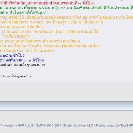
นึกรักถิ่นเกิด แนวทางอนุรักษ์วัฒนธรรมอันดี ๓ ชั่วโมง
มาณ ๑๐๐ คน เป็นชาย ๗๐ คน หญิง ๓๐ คน ต้องชื่นชมเจ้าหน้าที่เรือนจำทุกคน ที่ทำหน้
ดี ๓ ชั่วโมงเขาตั้งใจฟังมาก
ราบแล้วร้องไห้ เมื่อสมัยเรียนเธอไม่เคยเขามาใกล้เลย หาตัวไม่ค่อยพบ เพราะโดดเ
ด่นด้านวัฒนธรรม ระดับประเทศ มีรองผู้ว่าธงชัย มาเป็นประธาน
กมากทุกคน ผลการคัดเลือก
 เจ้าคณะอำเภอทรายทองวัฒนา เจ้าอาวาสวัดถาวรวัฒนาใต้
โรงเรียนวัดคูยาง
ทอง ประธานสภาวัฒนธรรมอำเภอทรายทองวัฒนา
นธรรม นายไพศาล เรียนทัพ ประธานสภาวัฒนธรรมอำเภอเมือง
ปะและวัฒนธรรม อบจ.กำแพงเพชร
๐.๒๕ ๒ ชั่วโมง
๕ กองทัพภาค ๓ ๑ ชั่วโม
ง
ลมและฝนตกตอนค่ำ รุนแรงมาก
27:16 pm โดย apairach
»
Powered by SMF 1.1.11
|
SMF © 2006-2009, Simple Machines LLC
|
Thai language by ThaiSMF