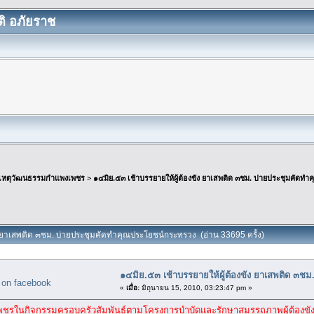
ิ อภัยราช
เหตุวัฒนธรรมกำแพงเพชร
>
๑๔มิย.๕๓ เช้าบรรยายให้ผู้ต้องขัง ยาเสพติด ๓ชม. บ่ายประชุมคัดท
ัง ยาเสพติด ๓ชม. บ่ายประชุมคัดทำคุณประโยชน์กระทรวง (อ่าน 33695 ครั้ง)
๑๔มิย.๕๓ เช้าบรรยายให้ผู้ต้องขัง ยาเสพติด ๓
«
เมื่อ:
มิถุนายน 15, 2010, 03:23:47 pm »
รในกิจกรรมครอบครัวสัมพันธ์ตามโครงการบำบัดและรักษาสมรรถภาพผู้ต้องขังต