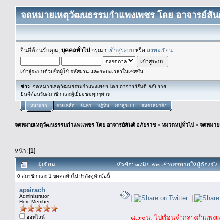
จดหมายเหตุวัฒนธรรมกำแพงเพชร โดย อาจารย์สันต
ยินดีต้อนรับคุณ,
บุคคลทั่วไป
กรุณา
เข้าสู่ระบบ
หรือ
ลงทะเบียน
เข้าสู่ระบบด้วยชื่อผู้ใช้ รหัสผ่าน และระยะเวลาในเซสชั่น
ข่าว
: จดหมายเหตุวัฒนธรรมกำแพงเพชร โดย อาจารย์สันติ อภัยราช
ยินดีต้อนรับสมาชิก และผู้เยื่ยมชมทุกๆท่าน
หน้าแรก
ช่วยเหลือ
ค้นหา
ปฏิทิน
เข้าสู่ระบบ
สมัครสมาชิก
จดหมายเหตุวัฒนธรรมกำแพงเพชร โดย อาจารย์สันติ อภัยราช
>
หมวดหมู่ทั่วไป
>
จดหมาย
หน้า: [
1
]
ผู้เขียน
หัวข้อ: ๑๔มิย.๕๓ เช้าบรรยายให้ผู้ต้องข
0 สมาชิก และ 1 บุคคลทั่วไป กำลังดูหัวข้อนี้
apairach
Administrator
|
|
Hero Member
๘.๓๐น. ไปเรือนจำกลางกำแพงเพช
ออฟไลน์