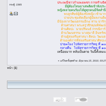
ประเพณีชาวกำแพงเพชร การสร้างจิตสำ
กระทู้: 1565
มีผู้ต้องโทษยาเสพติดเข้าฟังประ
หญิงหลายคนร้องไห้ดูทุกคนมีจิตสำนึก
พบลูกศิษย์ผู้ต้องขังหญิง เข้ามาก
บ่ายประชุมคัดเลือกผู้มีผลงานดีเ
มีน้องจากวัฒนธรรมอีก๔ ท่าน น่ารั
ด้านศาสนา พระครูวชิรคุณพิพัฒน์
ด้านศิลปะ นายปริพนธ์ กรรณิการ์ 
ด้านวัฒนธรรม นางสุมาลี อินทร์
ด้านผู้ส่งเสริมศาสนา ศิลปะ วัฒ
ด้านองค์การที่ส่งเสริมศาสนาศิล
บ่าย๓โมง ไปจัดรายการวิทยุ ที่ ๑๐
กลางคืน ไปจัดรายการวิทยุ ที่ ๑๐
เหนื่อยมาก หลับเป็นตาย วันนี้ทั้ง
«
แก้ไขครั้งสุดท้าย: มิถุนายน 15, 2010, 03:
หน้า: [
1
]