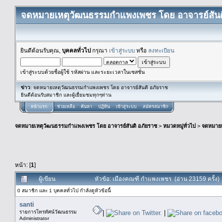
จดหมายเหตุวัฒนธรรมกำแพงเพชร โดย อาจารย์สันต
ยินดีต้อนรับคุณ,
บุคคลทั่วไป
กรุณา
เข้าสู่ระบบ
หรือ
ลงทะเบียน
เข้าสู่ระบบด้วยชื่อผู้ใช้ รหัสผ่าน และระยะเวลาในเซสชั่น
ข่าว
: จดหมายเหตุวัฒนธรรมกำแพงเพชร โดย อาจารย์สันติ อภัยราช
ยินดีต้อนรับสมาชิก และผู้เยื่ยมชมทุกๆท่าน
หน้าแรก
ช่วยเหลือ
ค้นหา
ปฏิทิน
เข้าสู่ระบบ
สมัครสมาชิก
จดหมายเหตุวัฒนธรรมกำแพงเพชร โดย อาจารย์สันติ อภัยราช
>
หมวดหมู่ทั่วไป
>
จดหมาย
หน้า: [
1
]
ผู้เขียน
หัวข้อ: เมืองคณฑี กำแพงเพชร (อ่าน 23159 ครั้ง)
0 สมาชิก และ 1 บุคคลทั่วไป กำลังดูหัวข้อนี้
santi
รายการโทรทัศน์วัฒนธรรม
|
|
Administrator