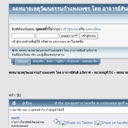
จดหมายเหตุวัฒนธรรมกำแพงเพชร โดย อาจารย์สันต
ยินดีต้อนรับคุณ,
บุคคลทั่วไป
กรุณา
เข้าสู่ระบบ
หรือ
ลงทะเบียน
เข้าสู่ระบบด้วยชื่อผู้ใช้ รหัสผ่าน และระยะเวลาในเซสชั่น
ข่าว
: จดหมายเหตุวัฒนธรรมกำแพงเพชร โดย อาจารย์สันติ อภัยราช
ยินดีต้อนรับสมาชิก และผู้เยื่ยมชมทุกๆท่าน
หน้าแรก
ช่วยเหลือ
ค้นหา
ปฏิทิน
เข้าสู่ระบบ
สมัครสมาชิก
จดหมายเหตุวัฒนธรรมกำแพงเพชร โดย อาจารย์สันติ อภัยราช
>
หมวดหมู่ทั่วไป
>
จดหมาย
หน้า: [
1
]
ผู้เขียน
หัวข้อ: ประชุมสภาภาคเหนือ ณ แม่ฮ่องสอน ชุดที่ ๒ 
0 สมาชิก และ 2 บุคคลทั่วไป กำลังดูหัวข้อนี้
santi
รายการโทรทัศน์วัฒนธรรม
|
|
Administrator