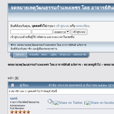
จดหมายเหตุวัฒนธรรมกำแพงเพชร โดย อาจารย์สันต
ยินดีต้อนรับคุณ,
บุคคลทั่วไป
กรุณา
เข้าสู่ระบบ
หรือ
ลงทะเบียน
เข้าสู่ระบบด้วยชื่อผู้ใช้ รหัสผ่าน และระยะเวลาในเซสชั่น
ข่าว
: จดหมายเหตุวัฒนธรรมกำแพงเพชร โดย อาจารย์สันติ อภัยราช
ยินดีต้อนรับสมาชิก และผู้เยื่ยมชมทุกๆท่าน
หน้าแรก
ช่วยเหลือ
ค้นหา
ปฏิทิน
เข้าสู่ระบบ
สมัครสมาชิก
จดหมายเหตุวัฒนธรรมกำแพงเพชร โดย อาจารย์สันติ อภัยราช
>
หมวดหมู่ทั่วไป
>
จดหมาย
หน้า: [
1
]
ผู้เขียน
หัวข้อ: ประกวด สุนทรพจน์ ๕ ธันวาคม ๒๕๕๓ (อ่าน
0 สมาชิก และ 1 บุคคลทั่วไป กำลังดูหัวข้อนี้
santi
รายการโทรทัศน์วัฒนธรรม
|
|
Administrator
Full Member