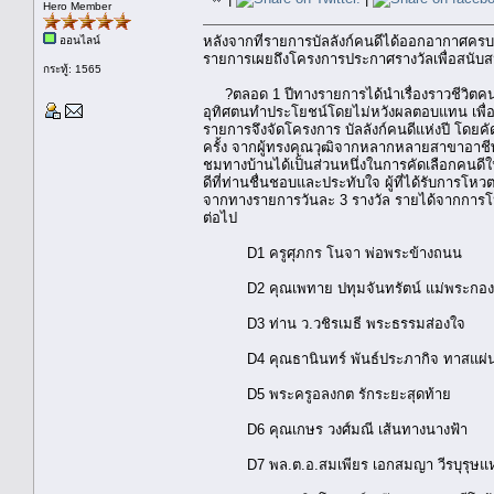
Hero Member
หลังจากที่รายการบัลลังก์คนดีได้ออกอากาศครบ
ออนไลน์
รายการเผยถึงโครงการประกาศรางวัลเพื่อสนับ
กระทู้: 1565
?ตลอด 1 ปีทางรายการได้นำเรื่องราวชีวิตคนด
อุทิศตนทำประโยชน์โดยไม่หวังผลตอบแทน เพื่อเ
รายการจึงจัดโครงการ บัลลังก์คนดีแห่งปี โด
ครั้ง จากผู้ทรงคุณวุฒิจากหลากหลายสาขาอาชีพ ผู้
ชมทางบ้านได้เป็นส่วนหนึ่งในการคัดเลือกคนดี
ดีที่ท่านชื่นชอบและประทับใจ ผู้ที่ได้รับการโหวตสู
จากทางรายการวันละ 3 รางวัล รายได้จากการ
ต่อไป
D1 ครูศุภกร โนจา พ่อพระข้างถนน
D2 คุณเพทาย ปทุมจันทรัตน์ แม่พระกอ
D3 ท่าน ว.วชิรเมธี พระธรรมส่องใจ
D4 คุณธานินทร์ พันธ์ประภากิจ ทาสแผ่น
D5 พระครูอลงกต รักระยะสุดท้าย
D6 คุณเกษร วงศ์มณี เส้นทางนางฟ้า
D7 พล.ต.อ.สมเพียร เอกสมญา วีรบุรุษแห่