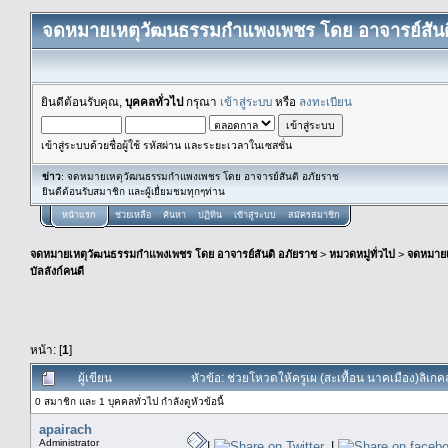
จดหมายเหตุวัฒนธรรมกำแพงเพชร โดย อาจารย์สันต
ยินดีต้อนรับคุณ,
บุคคลทั่วไป
กรุณา
เข้าสู่ระบบ
หรือ
ลงทะเบียน
เข้าสู่ระบบด้วยชื่อผู้ใช้ รหัสผ่าน และระยะเวลาในเซสชั่น
ข่าว
: จดหมายเหตุวัฒนธรรมกำแพงเพชร โดย อาจารย์สันติ อภัยราช
ยินดีต้อนรับสมาชิก และผู้เยื่ยมชมทุกๆท่าน
หน้าแรก
ช่วยเหลือ
ค้นหา
ปฏิทิน
เข้าสู่ระบบ
สมัครสมาชิก
จดหมายเหตุวัฒนธรรมกำแพงเพชร โดย อาจารย์สันติ อภัยราช
>
หมวดหมู่ทั่วไป
>
จดหมาย
บัลลังก์คนดี
หน้า: [
1
]
ผู้เขียน
หัวข้อ: ช่วยโหวดให้ครูเผ (สะเทื้อน นาคเมือง)ลิเกค
0 สมาชิก และ 1 บุคคลทั่วไป กำลังดูหัวข้อนี้
apairach
Administrator
|
|