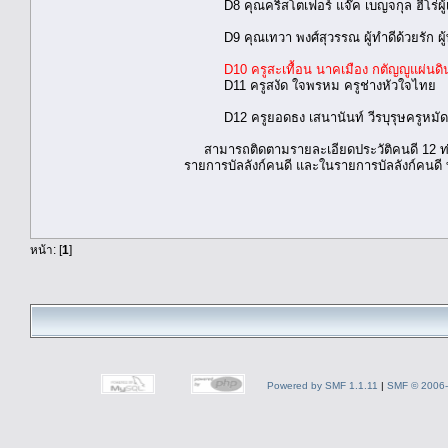
D8 คุณคริสโตเฟอร์ แจ๊ค เบญจกุล ฮีโร่ผู้เ
D9 คุณเทวา พงศ์สุวรรณ ผู้ทำดีด้วยรัก ผู้พิท
D10 ครูสะเทื้อน นาคเมือง กตัญญูแผ่นดิ
D11 ครูสงัด ใจพรหม ครูช่างหัวใจไทย
D12 ครูยอดธง เสนานันท์ วีรบุรุษครูหมั
สามารถติดตามรายละเอียดประวัติคนดี 12 ท่าน
รายการบัลลังก์คนดี และในรายการบัลลังก์คนดี 
หน้า: [
1
]
Powered by SMF 1.1.11
|
SMF © 2006-