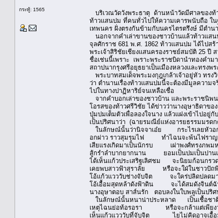
กระทู้: 1565
บริเวณวัดวังพระธาตุ ด้านหน้าวัดมีศาลของท้า
ท้าวแสนปม ที่คนทั่วไปให้ความเคารพนับถือ ใน
เทพนคร ฝั่งตรงกันข้ามกับนครไตรตรึงษ์ มีตำ
นอกจากคำเล่าขานของชาวบ้านแล้วท้าวแสนปม
จุลศักราช 681 พ.ศ. 1862 ท้าวแสนปม ได้ไปสร้
พระเจ้าสิริชัยเชียงแสนครองราชย์สมบัติ 25 ปี
ชื่อเช่นนี้เพราะ เพราะพระราชบิดานำทองคำมาทำ
สถาปนากรุงศรีอยุธยาเป็นเมืองหลวงและทรงพระ
พระบาทสมเด็จพระมงกุฎเกล้าเจ้าอยู่หัว ทรงวิ
ว่า ตำนานเรื่องท้าวแสนปมนี้จะต้องมีมูลความจร
ไปในทางปาฏิหาริย์จนเหลือเชื่อ
จากคำบอกเล่าของชาวบ้าน และพระราชนิพนธ์เร
โอรสของท้าวศรีวิชัย ได้ข่าวว่านางอุษาธิดาขอ
ปุ่มปมเต็มตัวเพื่อลองใจนาง แล้วแฝงเข้าไปอ
เป็นปริศนาว่า (ฉายรมณีย์แห่งอารยธรรมมรด
ในลักษณ์นั้นว่านิจจาเอ๋ย กระไรเลยหัวอ
อกผ่าว ราวสุมรุมไฟ ทำไฉนจะพ้นไฟราญ
เสียแรงเกิดมาเป็นนักรบ เผ่าพงศ์ทรงภพม
สู้กรำลำบากยากนาน ยอมเป็นปมเป็นปานเ
ได้เห็นแก้วประเสริฐเลิศชม จะนิยมก้อนกรว
เคยพบสาวฟ้าสุราลัย หรือจะใฝ่ในชาวปัถพ
โอ้แก้วแวววับช่างจับจิต จะใคร่ปลิดปลดมาด
โอ้เอื้อมสุดหล้าดังฟ้าดิน จะได้สมดังจินต์ฉ
นางอุษาตอบ สาส์นรัก ตอบลงในใบพลูเป็นปริศน
ในลักษณ์นั้นหนาน่าประหลาด เป็นเชื้อชาติน
เหตุไฉนย่อท้อรอรา หรือจะกล้าแต่เพียงว
เห็นแก้วแวววับที่จับจิต ไยไม่คิดอาจเอื้อมใ