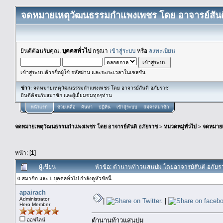
จดหมายเหตุวัฒนธรรมกำแพงเพชร โดย อาจารย์สันต
ยินดีต้อนรับคุณ,
บุคคลทั่วไป
กรุณา
เข้าสู่ระบบ
หรือ
ลงทะเบียน
เข้าสู่ระบบด้วยชื่อผู้ใช้ รหัสผ่าน และระยะเวลาในเซสชั่น
ข่าว
: จดหมายเหตุวัฒนธรรมกำแพงเพชร โดย อาจารย์สันติ อภัยราช
ยินดีต้อนรับสมาชิก และผู้เยื่ยมชมทุกๆท่าน
หน้าแรก
ช่วยเหลือ
ค้นหา
ปฏิทิน
เข้าสู่ระบบ
สมัครสมาชิก
จดหมายเหตุวัฒนธรรมกำแพงเพชร โดย อาจารย์สันติ อภัยราช
>
หมวดหมู่ทั่วไป
>
จดหมาย
หน้า: [
1
]
ผู้เขียน
หัวข้อ: ตำนานท้าวแสนปม โดยอาจารย์สันติ อภัยรา
0 สมาชิก และ 1 บุคคลทั่วไป กำลังดูหัวข้อนี้
apairach
Administrator
|
|
Hero Member
ตำนานท้าวแสนปม
ออฟไลน์