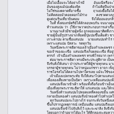
เมื่อไม่เอื้อมจะได้อย่างไรมี อันมณีหรือจะ
อันของสูงแม้ปองต้องจิต ถ้าไม่คิดปีนป่าย
ไม่ใช่ของตลาดที่อาจซื้อ ฤาแย่งยื้อถือได
ไม่คิดสอยมัวคอยดอกไม้ร่วง คงชวดดวงบุ
ดูแต่ภุมรินเที่ยวบินตอม จึงได้ออมอบกลิ่น
ในที่ ทั้งสองกษัตริย์ได้ลักลอบพบกัน จนนางอุษ
ท้าวแสนปม ว่า (ใช้ภาพวาดประกอบการเล่าเรื่อ
นานมาแล้วมีชายผู้หนี่ง ถูกลอยแพมาติดที่เกาะขี
ชายผู้นั้นมีรูปร่างน่าเกลียดมีปุ่มปมขึ้นเต็มตัว
เกาะตาปม ตามชื่อแสนปม นายแสนปมทำไร่ ปลูกพร
เพราะแสนปม ปัสสวะ รดทุกวัน
วันหนึ่งพระราชธิดาของเจ้าเมืองกำแพงเพชร เ
ขอเจ้าของมะเขือ แสนปมจึงเก็บผลมะเขือ ที่อ
ครรภ์ เจ้าเมืองกำแพงเพชร ทรงพิโรธมาก เพร
ต่อมาพระราชธิดา ทรงมีพระประสูติกาล เป็นพระร
จึงรับสั่งให้เสนา ป่าวประกาศให้ผู้ชายทุกคน 
บรรดาผู้ชายทุกคน ไม่ว่าหนุ่มแก่ชรา ยาจก เข็
ราชโอรสไม่ได้คลานไปหาใครเลย แม้จะใช้ของล
เจ้าเมืองแปลกพระทัย จึงให้เสนาไปตามแสนปม ซึ่ง
เพื่อลองเสี่ยงทายเป็นบิดา เพราะเหลือแสนปมเพ
แสนปมจึงมาเข้าเฝ้า พร้อมทั้งถือก้อนข้าวเย็น
เมืองจึงยกพระราชะธิดาให้ แก่แสนปม และให้กลั
วันหนึ่งท้าวแสนปมไปทอดแหที่คลองขมิ้น แต่ทอ
กลายเป้นทองคำ แสนปมจึงนำทองคำไปทำเปลให้ลูก
ทุกวันแสนปมจะไปถางไร่ จนกระทั่งวันหนึ่งแสนป
ขึ้นก็ปรากฏเหตุการณ์ เหมือนเดิม แสนปมถึงแอบด
แสนปมจึงเข้าไปจับลิงไว้ และจะฆ่าลิง ลิงจึงร
โดยบอกว่าถ้าอยากได้อะไร ให้ตีกลองจะสมคว