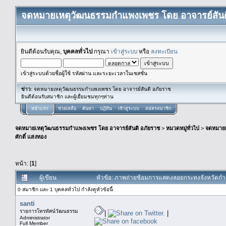
จดหมายเหตุวัฒนธรรมกำแพงเพชร โดย อาจารย์สันต
ยินดีต้อนรับคุณ,
บุคคลทั่วไป
กรุณา
เข้าสู่ระบบ
หรือ
ลงทะเบียน
เข้าสู่ระบบด้วยชื่อผู้ใช้ รหัสผ่าน และระยะเวลาในเซสชั่น
ข่าว
: จดหมายเหตุวัฒนธรรมกำแพงเพชร โดย อาจารย์สันติ อภัยราช
ยินดีต้อนรับสมาชิก และผู้เยื่ยมชมทุกๆท่าน
หน้าแรก
ช่วยเหลือ
ค้นหา
ปฏิทิน
เข้าสู่ระบบ
สมัครสมาชิก
จดหมายเหตุวัฒนธรรมกำแพงเพชร โดย อาจารย์สันติ อภัยราช
>
หมวดหมู่ทั่วไป
>
จดหมาย
ศักดิ์ แสงทอง
หน้า: [
1
]
ผู้เขียน
หัวข้อ: ภาพถ่ายซ้อมการแสดงลอยกระทงจังหวัดกำแพ
0 สมาชิก และ 1 บุคคลทั่วไป กำลังดูหัวข้อนี้
santi
รายการโทรทัศน์วัฒนธรรม
|
|
Administrator
Full Member