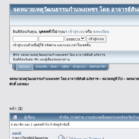
จดหมายเหตุวัฒนธรรมกำแพงเพชร โดย อาจารย์สันต
ยินดีต้อนรับคุณ,
บุคคลทั่วไป
กรุณา
เข้าสู่ระบบ
หรือ
ลงทะเบียน
เข้าสู่ระบบด้วยชื่อผู้ใช้ รหัสผ่าน และระยะเวลาในเซสชั่น
ข่าว
: จดหมายเหตุวัฒนธรรมกำแพงเพชร โดย อาจารย์สันติ อภัยราช
ยินดีต้อนรับสมาชิก และผู้เยื่ยมชมทุกๆท่าน
หน้าแรก
ช่วยเหลือ
ค้นหา
ปฏิทิน
เข้าสู่ระบบ
สมัครสมาชิก
จดหมายเหตุวัฒนธรรมกำแพงเพชร โดย อาจารย์สันติ อภัยราช
>
หมวดหมู่ทั่วไป
>
จดหมาย
ศักดิ์ แสงทอง
หน้า: [
1
]
ผู้เขียน
หัวข้อ: ภาพถ่าย งานประเพณีลอยกระทงจังหวัดกำแพง
0 สมาชิก และ 1 บุคคลทั่วไป กำลังดูหัวข้อนี้
santi
รายการโทรทัศน์วัฒนธรรม