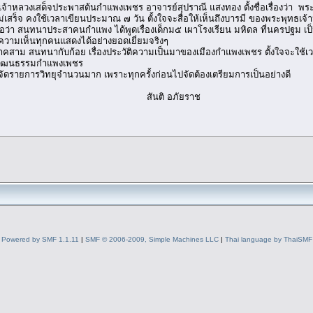
ธเจ้าหลวงเสด็จประพาสต้นกำแพงเพชร อาจารย์สุปราณี แสงทอง ตั้งชื่อเรื่องว่า 
ม่เสร็จ คงใช้เวลาเขียนประมาณ ๗ วัน ตั้งใจจะสื่อให้เห็นถึงบารมี ของพระพุทธเจ้าห
 สนทนาประสาคนกำแพง ได้พูดเรื่องเด็กม๕ เผาโรงเรียน มหิดล ที่นครปฐม เป็นโรงเ
ความเห็นทุกคนแสดงได้อย่างยอดเยี่ยมจริงๆ
 สนทนากับก้อย เรื่องประวัติความเป็นมาของเมืองกำแพงเพชร ตั้งใจจะใช้เวลาที่เ
วัฒนธรรมกำแพงเพชร
จัดรายการวิทยุจำนวนมาก เพราะทุกครั้งก่อนไปจัดต้องเตรียมการเป็นอย่างดี
 อภัยราช
Powered by SMF 1.1.11
|
SMF © 2006-2009, Simple Machines LLC
|
Thai language by ThaiSMF