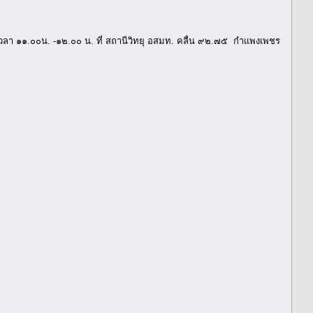
า ๑๑.๐๐น. -๑๒.๐๐ น. ที่ สถานีวิทยุ อสมท. คลื่น ๙๒.๗๕ กำแพงเพชร