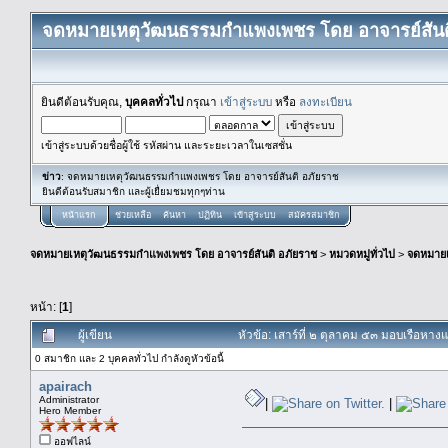
จดหมายเหตุวัฒนธรรมกำแพงเพชร โดย อาจารย์สันต
ยินดีต้อนรับคุณ,
บุคคลทั่วไป
กรุณา
เข้าสู่ระบบ
หรือ
ลงทะเบียน
เข้าสู่ระบบด้วยชื่อผู้ใช้ รหัสผ่าน และระยะเวลาในเซสชั่น
ข่าว
: จดหมายเหตุวัฒนธรรมกำแพงเพชร โดย อาจารย์สันติ อภัยราช
ยินดีต้อนรับสมาชิก และผู้เยื่ยมชมทุกๆท่าน
หน้าแรก
ช่วยเหลือ
ค้นหา
ปฏิทิน
เข้าสู่ระบบ
สมัครสมาชิก
จดหมายเหตุวัฒนธรรมกำแพงเพชร โดย อาจารย์สันติ อภัยราช
>
หมวดหมู่ทั่วไป
>
จดหมาย
หน้า: [
1
]
ผู้เขียน
หัวข้อ: เสาร์ที่ ๒ ตุลาคม ๕๓ มอบเรือห
0 สมาชิก และ 2 บุคคลทั่วไป กำลังดูหัวข้อนี้
apairach
Administrator
|
|
Hero Member
ออฟไลน์