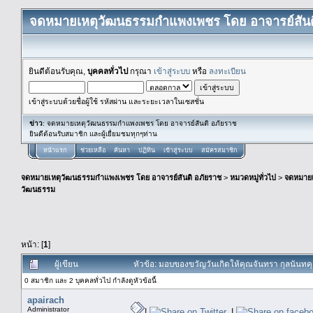
จดหมายเหตุวัฒนธรรมกำแพงเพชร โดย อาจารย์สันต
ยินดีต้อนรับคุณ,
บุคคลทั่วไป
กรุณา
เข้าสู่ระบบ
หรือ
ลงทะเบียน
เข้าสู่ระบบด้วยชื่อผู้ใช้ รหัสผ่าน และระยะเวลาในเซสชั่น
ข่าว
: จดหมายเหตุวัฒนธรรมกำแพงเพชร โดย อาจารย์สันติ อภัยราช
ยินดีต้อนรับสมาชิก และผู้เยื่ยมชมทุกๆท่าน
หน้าแรก
ช่วยเหลือ
ค้นหา
ปฏิทิน
เข้าสู่ระบบ
สมัครสมาชิก
จดหมายเหตุวัฒนธรรมกำแพงเพชร โดย อาจารย์สันติ อภัยราช
>
หมวดหมู่ทั่วไป
>
จดหมาย
วัฒนธรรม
หน้า: [
1
]
ผู้เขียน
หัวข้อ: มอบของขวัญวันเกิดให้คุณจันทรา กุลนันทคุ
0 สมาชิก และ 2 บุคคลทั่วไป กำลังดูหัวข้อนี้
apairach
Administrator
|
|