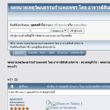
จดหมายเหตุวัฒนธรรมกำแพงเพชร โดย อาจารย์สันต
ยินดีต้อนรับคุณ,
บุคคลทั่วไป
กรุณา
เข้าสู่ระบบ
หรือ
ลงทะเบียน
เข้าสู่ระบบด้วยชื่อผู้ใช้ รหัสผ่าน และระยะเวลาในเซสชั่น
ข่าว
: จดหมายเหตุวัฒนธรรมกำแพงเพชร โดย อาจารย์สันติ อภัยราช
ยินดีต้อนรับสมาชิก และผู้เยื่ยมชมทุกๆท่าน
หน้าแรก
ช่วยเหลือ
ค้นหา
ปฏิทิน
เข้าสู่ระบบ
สมัครสมาชิก
จดหมายเหตุวัฒนธรรมกำแพงเพชร โดย อาจารย์สันติ อภัยราช
>
หมวดหมู่ทั่วไป
>
จดหมาย
พระแก้ว
หน้า: [
1
]
ผู้เขียน
หัวข้อ: การทอดผ้าป่าแถว ในงานประเพณีสารทไทยก
0 สมาชิก และ 1 บุคคลทั่วไป กำลังดูหัวข้อนี้
apairach
Administrator
|
|
Hero Member