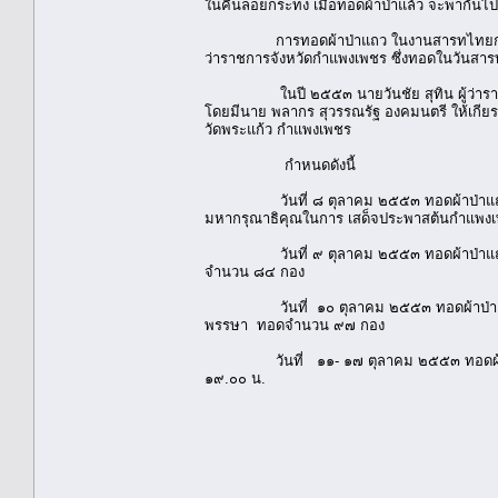
ในคืนลอยกระทง เมื่อทอดผ้าป่าแล้ว จะพากัน
การทอดผ้าป่าแถว ในงานสารทไทยกล้วยไข่เม
ว่าราชการจังหวัดกำแพงเพชร ซึ่งทอดในวันสาร
ในปี ๒๕๕๓ นายวันชัย สุทิน ผู้ว่าราชการจ
โดยมีนาย พลากร สุวรรณรัฐ องคมนตรี ให้เกีย
วัดพระแก้ว กำแพงเพชร
กำหนดดังนี้
วันที่ ๘ ตุลาคม ๒๕๕๓ ทอดผ้าป่าแถวถวายพ
มหากรุณาธิคุณในการ เสด็จประพาสต้นกำแพง
วันที่ ๙ ตุลาคม ๒๕๕๓ ทอดผ้าป่าแถวถวาย
จำนวน ๘๔ กอง
วันที่ ๑๐ ตุลาคม ๒๕๕๓ ทอดผ้าป่าแถวเพ
พรรษา ทอดจำนวน ๙๗ กอง
วันที่ ๑๑- ๑๗ ตุลาคม ๒๕๕๓ ทอดผ้าป่าแถ
๑๙.๐๐ น.
สรุปโดย อาจารย์