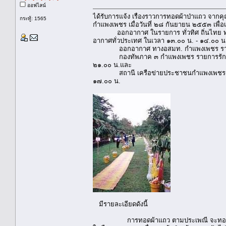
ออฟไลน์
ได้รับการแจ้ง เรื่องราวการทอดผ้าป่าแถว จา
กระทู้: 1565
กำแพงเพชร เมื่อวันที่ ๒๘ กันยายน ๒๕๕๓ เพื่อเ
ออกอากาศ ในรายการ ทั่วทิศ ถิ่นไทย ทางสถ
อากาศทั่วประเทศ ในเวลา ๑๓.๐๐ น. - ๑๔.๐๐ น
ออกอากาศ ทางอสมท. กำแพงเพชร รายการลั่
กองทัพภาค ๓ กำแพงเพชร รายการรักชาติ รัก
๒๑.๐๐ น.และ
สถานี เครือข่ายประชาชนกำแพงเพชร(คลื่น 
๑๗.๐๐ น.
มีรายละเอียดดังนี้
การทอดผ้าแถว ตามประเพณี จะทอดที่ วัดบ