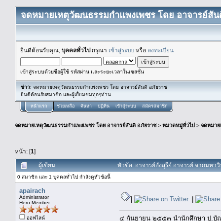
จดหมายเหตุวัฒนธรรมกำแพงเพชร โดย อาจารย์สันต
ยินดีต้อนรับคุณ,
บุคคลทั่วไป
กรุณา
เข้าสู่ระบบ
หรือ
ลงทะเบียน
เข้าสู่ระบบด้วยชื่อผู้ใช้ รหัสผ่าน และระยะเวลาในเซสชั่น
ข่าว
: จดหมายเหตุวัฒนธรรมกำแพงเพชร โดย อาจารย์สันติ อภัยราช
ยินดีต้อนรับสมาชิก และผู้เยื่ยมชมทุกๆท่าน
หน้าแรก
ช่วยเหลือ
ค้นหา
ปฏิทิน
เข้าสู่ระบบ
สมัครสมาชิก
จดหมายเหตุวัฒนธรรมกำแพงเพชร โดย อาจารย์สันติ อภัยราช
>
หมวดหมู่ทั่วไป
>
จดหมาย
หน้า: [
1
]
ผู้เขียน
หัวข้อ: อาจารย์อังสุรีย์ อาจารย์ จากมห
0 สมาชิก และ 1 บุคคลทั่วไป กำลังดูหัวข้อนี้
apairach
Administrator
|
|
Hero Member
๔ กันยายน ๒๕๕๓ นำนักศึกษา ป.บั
ออฟไลน์