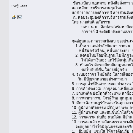
ข้อระเบียบ กฎหมาย หนังสือสั่งกา
กระทู้: 1565
และหลักการบริหารงานยุคใหม่
แก่ข้าราชการองค์การบริหารส่วนจัง
ณ หอประชุมองค์การบริหารส่วนจัง
โดย นายสันติ อภัยราช
กศบ. น.บ. ,ศิลปศาสตร์มหาบัณฑิตก
อาจารย์ 3 ระดับ9 ประธานสภาวั
จุดอ่อนและภาพรวมเชิงลบ ของประเท
1.เป็นประเทศกำลังพัฒนา ยากจน
หนี้สินครัวเรือน หนี้นอกระบบ ห
2. สังคมไทยโดยพื้นฐาน ไม่มีกฏระเบีย
ไม่ได้หาเงินเอง แต่ใช้เงินฟุ่มเฟือ
3. ทำอะไร ผิดระเบียบผิดกฏหมายได้ 
ขอใบขับขี่คืน ในกรณีถูกจับ
4. ระบบจราจร ไม่ยึดถือ ในกรณีของ
วัน มีปัญหาหลายอย่างตามมา
5. การลุกล้ำที่ดินสาธารณะ ป่าสงวน
6. การค้าประเวณี อายุลดมาเหลือแค่ 1
7. ยาเสพติด ยังมีทุกหัวระแหง หาซื้อ
8. การฆาตรกรรม โจรผู้ร้าย ชุกชุมมา
9. มีการฉ้อราษฎร์บังหลวงในทุกวงก
10. ผู้นำทางศีลธรรม มีปัญหา พระ ค
11. ผู้นำประเทศ และชนชั้นนำในสัง
12. การเคารพ นับถือ คนมีเงิน มีอำนา
13. การอ่อนล้า ทางวัฒนธรรม ทางจิ
จะอยู่อย่างไรให้มีคุณธรรมและจริยธรร
1. ยิ้มแย้ม แจ่มใส ให้การต้อนรับ 