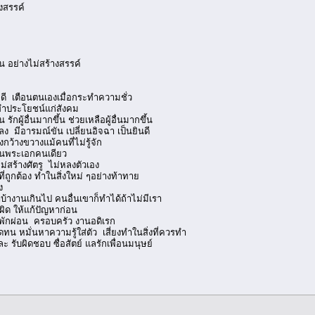
างสรรค์
น อย่างไม่สร้างสรรค์
ดี เตือนตนเองเมื่อกระทำความชั่ว
า ทำประโยชน์แก่สังคม
ผู้อื่นมากขึ้น ช่วยเหลือผู้อื่นมากขึ้น
ง มีอารมณ์ขัน เปลี่ยนอิจฉา เป็นยินดี
ว้างขวางแม้คนที่ไม่รู้จัก
ป็นพระเอกคนเดียว
ม่สร้างศัตรู ไม่หลงตัวเอง
ถูกต้อง ทำในสิ่งใหม่ ๆอย่างท้าทาย
ง
าบ้างานเกินไป คนอื่นเขาก็ทำได้ถ้าไม่มีเรา
ผิด ให้แก้ปัญหาก่อน
พักผ่อน ครอบครัว งานอดิเรก
 หมั่นหาความรู้ใส่ตัว เสี่ยงทำในสิ่งที่ควรทำ
 รับผิดชอบ ซื่อสัตย์ แลรักเพื่อนมนุษย์