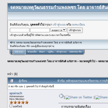
จดหมายเหตุวัฒนธรรมกำแพงเพชร โดย อาจารย์สันต
ยินดีต้อนรับคุณ,
บุคคลทั่วไป
กรุณา
เข้าสู่ระบบ
หรือ
ลงทะเบียน
เข้าสู่ระบบด้วยชื่อผู้ใช้ รหัสผ่าน และระยะเวลาในเซสชั่น
ข่าว
: จดหมายเหตุวัฒนธรรมกำแพงเพชร โดย อาจารย์สันติ อภัยราช
ยินดีต้อนรับสมาชิก และผู้เยื่ยมชมทุกๆท่าน
หน้าแรก
ช่วยเหลือ
ค้นหา
ปฏิทิน
เข้าสู่ระบบ
สมัครสมาชิก
จดหมายเหตุวัฒนธรรมกำแพงเพชร โดย อาจารย์สันติ อภัยราช
>
หมวดหมู่ทั่วไป
>
จดหมาย
หน้า: [
1
]
ผู้เขียน
หัวข้อ: หลักคุณธรรมและจริยธรรม การบริ
0 สมาชิก และ 1 บุคคลทั่วไป กำลังดูหัวข้อนี้
apairach
Administrator
|
|
Hero Member
การบรรยายพิเศษเรื่อง
ออฟไลน์