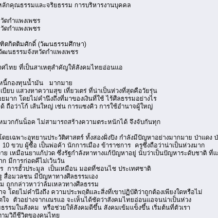
ร หลักคุณธรรมและจริยธรรม การบริหารงานบุคคล
หวัดกำแพงเพชร
หวัดกำแพงเพชร
ิตติมศักดิ์ (วัฒนธรรมศึกษา)
ฒนธรรมจังหวัดกำแพงเพชร
ศไทย ที่เป็นสาเหตุสำคัญให้สังคมไทยอ่อนแอ
นี้กองทุนน้ำมัน มากมาย
บ แสวงหาความสุข เที่ยวเตร่ ที่น่าเป็นห่วงที่สุดคือวัยรุ่น
ยมาก โดยไม่คำนึงถึงที่มาของเงินที่ใช้ ไร้ศีลธรรมอย่างไร
ถือว่าโก้ เส้นใหญ่ เช่น การแซงคิว การใช้อำนาจผู้ใหญ่
หมวกกันน็อค ไม่สามารถสร้างความตระหนักได้ จึงจับกันทุก
 โดยเฉพาะอุทยานประวัติศาสตร์ ทั้งสองฝั่งปิง กำลังมีปัญหาอย่างมากมาย ป่าแดง
0 ขวบ ผู้ซื้อ เป็นพ่อค้า นักการเมือง ข้าราชการ ครูซึ่งถือว่าน่าเป็นห่วงมาก
ง่าย เหมือนยาแก้ปวด ซึ่งรัฐกำลังหาทางแก้ปัญหาอยู่ นับว่าเป็นปัญหาระดับชาติ ที่
ก มีการก่อดคีไม่เว้นวัน
าร การฮั้วประมูล เป็นเหมือน มอดที่ชอนไช ประเทศชาติ
รู สื่อมวลชน มีปัญหาทางศีลธรรมเอง
คม ถูกกล่าวหาว่าล้มเหลวทางศีลธรรม
จ โดยไม่คำนึงถึง ความประพฤติและสิ่งที่เขาปฏิบัติว่าถูกต้องเพียงใดหรือไม่
ตใจ ตัวอย่างจากเณรแอ จะเห็นได้ชัดว่าสังคมไทยอ่อนแอจนน่าเป็นห่วง
มในสังคม หรือช่วยให้สังคมดีขึ้น สังคมเข้มแข็งขึ้น เริ่มต้นที่ตัวเรา
ตามวิถีชีวิตของคนไทย