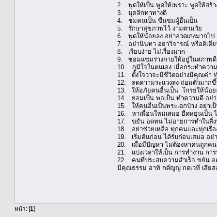
2. พูดให้เป็น พูดให้เพราะ พูดให้สร้
3. บุคลิกท่าทางดี
4. ชมคนเป็น ชื่นชมผู้อื่นเป็น
5. รักษาสุขภาพไว้ งามตามวัย
6. พูดให้น้อยลง อย่าอวดเก่งมากไป
7. อย่านินทา อย่าวิจารณ์ หรือติเตีย
8. เรียบง่าย ไม่เรื่องมาก
9. ซ่อมแซมร่างกายให้อยู่ในสภาพดี
10. ภูมิใจในตนเอง เมื่อกระทำความ
11. ตั้งใจว่าจะมีชีวิตอย่างมีคุณค่
12. ลดความระแวงลง ถ่อมตัวมากขึ้น รัก
13. ให้อภัยคนอื่นเป็น โกรธให้น้อยล
14. ยอมเป็น พอเป็น ทำความดี อย่างก
15. ให้คนอื่นเป็นพระเอกบ้าง อย่าเ
16. หาเพื่อนใหม่เสมอ ยืดหยุ่นเป็น ไ
17. ขยัน อดทน ไม่อายการทำในสิ่งที่
18. อย่าช่วยเหลือ ทุกคนและทุกเรื่อ
19. เริ่มต้นก่อน ได้รับก่อนเสมอ อย่
20. เมื่อมีปัญหา ไม่ต้องหาคนถูกคน
21. แบ่งเวลาให้เป็น การทำงาน การ
22. คนที่ประสบความสำเร็จ ขยัน อดทน
มีคุณธรรม อาทิ กตัญญู กตเวที เสียสละ
หน้า: [
1
]