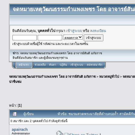
จดหมายเหตุวัฒนธรรมกำแพงเพชร โดย อาจารย์สันต
ยินดีต้อนรับคุณ,
บุคคลทั่วไป
กรุณา
เข้าสู่ระบบ
หรือ
ลงทะเบียน
เข้าสู่ระบบด้วยชื่อผู้ใช้ รหัสผ่าน และระยะเวลาในเซสชั่น
ข่าว
: จดหมายเหตุวัฒนธรรมกำแพงเพชร โดย อาจารย์สันติ อภัยราช
ยินดีต้อนรับสมาชิก และผู้เยื่ยมชมทุกๆท่าน
หน้าแรก
ช่วยเหลือ
ค้นหา
ปฏิทิน
เข้าสู่ระบบ
สมัครสมาชิก
จดหมายเหตุวัฒนธรรมกำแพงเพชร โดย อาจารย์สันติ อภัยราช
>
หมวดหมู่ทั่วไป
>
จดหมาย
น่าชื่นชม
หน้า: [
1
]
ผู้เขียน
หัวข้อ: ชมรมสวดพระมาลัยที่ตำบลบ่อถ้ำ สามัคคีกัน
0 สมาชิก และ 2 บุคคลทั่วไป กำลังดูหัวข้อนี้
apairach
Administrator