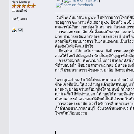
|
|
Hero Member
ออฟไลน์
วันที่ ๙ กันยายน ๒๕๕๓ ไปทำรายการโทรทัศน์
กระทู้: 1565
รออยู่กว่า ๒๐ ท่าน ตั้งแต่อายุ ๔๐ ปีจนถึง ๗๐ป
สมควรได้รับการยกย่อง ในความรักในวัฒนธรรมอ
การสวดพระมาลัย เริ่มตั้งแต่สมัยอยุธยาตอนปลา
มาก สามารถเดินทางไปนรก และสวรรค์ นำเรื่องที
สวดเพื่อสั่งสอนบ่าวสาว ในงานแต่งงาน เป็นเรื
ต้องตั้งใจฟังจึงจะเข้าใจ
ปัจจุบันมาใช้สวดในงานศพ ยังมีการสวดอยู่บ้าง
สวดให้โดยไม่คิดมูลค่า นับเป็นภูมิปัญญาที่สำ
การสวดมาลัย พัฒนามาเป็นการสวดคฤหัสถ์ กา
ที่ตำบลบ่อถ้ำ มีชมรมสวดพระมาลัย มีนายพยงค์ ง
การไปชมนรกสวรรค์ของพระมาลัย ดังตัวอย่าง
"พระคุณเจ้าขอรับ ได้โปรดเวทนาพวกข้าพเจ้าด้ว
ข้าพเจ้าชื่อนั้น ให้เร่งทำบุญ แล้วอุทิศส่วนบุญม
ฝ่ายพระมาลัยครั้นกลับมาถึงโลกมนุษย์ ก็นำความ
ญาติ ครั้นได้ฟังท่านบอก ก็ทำบุญให้ทานอุทิศส่
เกิดบนสวรรค์ เสวยสมบัติทิพย์เป็นที่สำราญในทันท
การสวดพระมาลัย ควรได้รับการสืบทอดเพราะเรื่อ
ถ้ำอำเภอขาณุวรลักษบุรี จังหวัดกำแพงเพชร ที
โทรทัศน์วัฒนธรรม
[