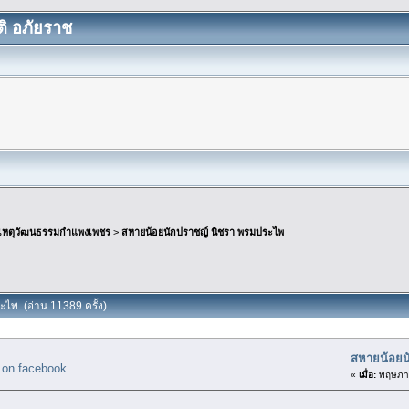
ิ อภัยราช
เหตุวัฒนธรรมกำแพงเพชร
>
สหายน้อยนักปราชญ์ นิชรา พรมประไพ
ะไพ (อ่าน 11389 ครั้ง)
สหายน้อยน
«
เมื่อ:
พฤษภาค