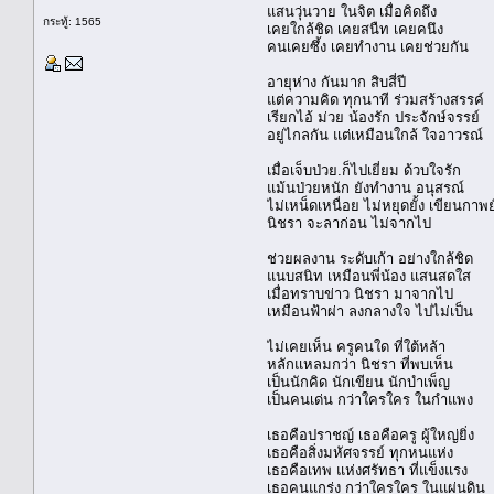
แสนวุ่นวาย ในจิต เมื่อคิดถึง
กระทู้: 1565
เคยใกล้ชิด เคยสนืท เคยคนึง
คนเคยซึ้ง เคยทำงาน เคยช่วยกัน
อายุห่าง กันมาก สิบสี่ปี
แต่ความคิด ทุกนาที ร่วมสร้างสรรค์
เรียกไอ้ ม่วย น้องรัก ประจักษ์จรรย์
อยู่ไกลกัน แต่เหมือนใกล้ ใจอาวรณ์
เมื่อเจ็บป่วย.ก็ไปเยี่ยม ด้วบใจรัก
แม้นป่วยหนัก ยังทำงาน อนุสรณ์
ไม่เหน็ดเหนื่อย ไม่หยุดยั้ง เขียนกา
นิชรา จะลาก่อน ไม่จากไป
ช่วยผลงาน ระดับเก้า อย่างใกล้ชิด
แนบสนิท เหมือนพี่น้อง แสนสดใส
เมื่อทราบข่าว นิชรา มาจากไป
เหมือนฟ้าผ่า ลงกลางใจ ไปไม่เป็น
ไม่เคยเห็น ครูคนใด ที่ใต้หล้า
หลักแหลมกว่า นิชรา ที่พบเห็น
เป็นนักคิด นักเขียน นักบำเพ็ญ
เป็นคนเด่น กว่าใครใคร ในกำแพง
เธอคือปราชญ์ เธอคือครู ผู้ใหญ่ยิ่ง
เธอคือสิ่งมหัศจรรย์ ทุกหนแห่ง
เธอคือเทพ แห่งศรัทธา ที่แข็งแรง
เธอคนแกร่ง กว่าใครใคร ในแผ่นดิน