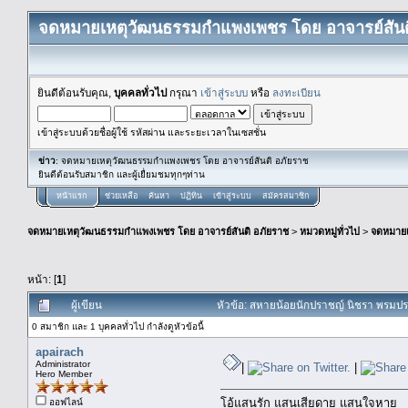
จดหมายเหตุวัฒนธรรมกำแพงเพชร โดย อาจารย์สันต
ยินดีต้อนรับคุณ,
บุคคลทั่วไป
กรุณา
เข้าสู่ระบบ
หรือ
ลงทะเบียน
เข้าสู่ระบบด้วยชื่อผู้ใช้ รหัสผ่าน และระยะเวลาในเซสชั่น
ข่าว
: จดหมายเหตุวัฒนธรรมกำแพงเพชร โดย อาจารย์สันติ อภัยราช
ยินดีต้อนรับสมาชิก และผู้เยื่ยมชมทุกๆท่าน
หน้าแรก
ช่วยเหลือ
ค้นหา
ปฏิทิน
เข้าสู่ระบบ
สมัครสมาชิก
จดหมายเหตุวัฒนธรรมกำแพงเพชร โดย อาจารย์สันติ อภัยราช
>
หมวดหมู่ทั่วไป
>
จดหมาย
หน้า: [
1
]
ผู้เขียน
หัวข้อ: สหายน้อยนักปราชญ์ นิชรา พรมปร
0 สมาชิก และ 1 บุคคลทั่วไป กำลังดูหัวข้อนี้
apairach
Administrator
|
|
Hero Member
โอ้แสนรัก แสนเสียดาย แสนใจหาย
ออฟไลน์