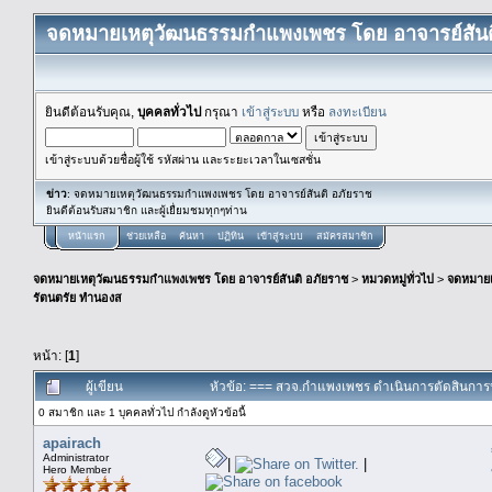
จดหมายเหตุวัฒนธรรมกำแพงเพชร โดย อาจารย์สันต
ยินดีต้อนรับคุณ,
บุคคลทั่วไป
กรุณา
เข้าสู่ระบบ
หรือ
ลงทะเบียน
เข้าสู่ระบบด้วยชื่อผู้ใช้ รหัสผ่าน และระยะเวลาในเซสชั่น
ข่าว
: จดหมายเหตุวัฒนธรรมกำแพงเพชร โดย อาจารย์สันติ อภัยราช
ยินดีต้อนรับสมาชิก และผู้เยื่ยมชมทุกๆท่าน
หน้าแรก
ช่วยเหลือ
ค้นหา
ปฏิทิน
เข้าสู่ระบบ
สมัครสมาชิก
จดหมายเหตุวัฒนธรรมกำแพงเพชร โดย อาจารย์สันติ อภัยราช
>
หมวดหมู่ทั่วไป
>
จดหมาย
รัตนตรัย ทํานองส
หน้า: [
1
]
ผู้เขียน
หัวข้อ: === สวจ.กำแพงเพชร ดำเนินการตัดสินการป
0 สมาชิก และ 1 บุคคลทั่วไป กำลังดูหัวข้อนี้
apairach
Administrator
|
|
Hero Member