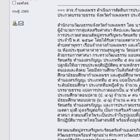
ออฟไลน์
=== สวจ.กำแพงเพชร ดำเนินการตัดสินการประ
กระทู้: 1565
ประกวดบรรยายธรรม จังหวัดกำแพงเพชร ประจ
สำนักงานวัฒนธรรมจังหวัดกำแพงเพชร โดย นาย
ผู้อำนวยการกลุ่มส่งเสริมศาสนา ศิลปะและวัฒ
การประกวดสวดมนต์หมู่สรรเสริญพระรัตนตรั
ประจำปี พ.ศ. ๒๕๖๙ โดยได้รับความเมตตาจากคณะ
ตำบลท่าพุทรา เรือนจำกลางกำแพงเพชร และสโม
ณ ห้องประชุมศาลาสาธารณสุขมูลฐาน วัดบ่อส
ด้วยกรมการศาสนา กระทรวงวัฒนธรรม มอบหมา
รัตนตรัย ทำนองสรภัญญะ ประเภททีม ๕ คน และ
ปลูกฝังให้เยาวชนประพฤติปฏิบัติตน ตามหลักธ
ตนเองและสังคม โดยมีสถานศึกษาในสังกัดสำนัก
ศึกษามัธยมศึกษากำแพงเพชร และศูนย์ศึกษาพระ
ทำนองสรภัญญะ ประเภททีม ๕ คน แบ่งเป็นระด
ระดับมัธยมศึกษา ประเภททีมหญิงล้วน จำนวน 
บรรยายธรรม แบ่งการประกวดออกเป็น ๔ ช่วงชั้น ไ
ประถมศึกษาตอนปลาย (ป. ๔-๖) จำนวน ๙ คน ช่วง
มัธยมศึกษาตอนปลาย (ม. ๔-๖) จํานวน ๓ คน รวมท
รัตนตรัย ทำนองสรภัญญะ และการประกวดบรรยายธ
เมตตา มุ่งดี มุ่งเจริญต่อกัน เป็นการเสริมสร้า
ศาสนา สวดมนต์ไหว้พระเป็นประจำในรูปแบบที่
ฝึกปฏิบัติมารยาทไทยในศาสนพิธี พร้อมทั้งปลูก
#สวดมนต์หมู่สรรเสริญพระรัตนตรัยทำนองสรภั
#วัฒนธรรมพร้อมทำทุกอย่าง #กระทรวงวัฒนธ