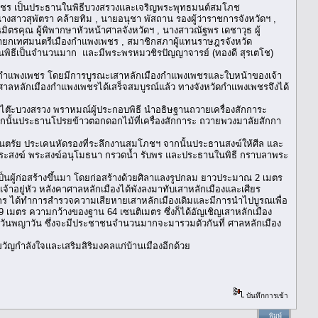
แพงเพชร เป็นประธานในพิธีบวงสรวงและเจริญพระพุทธมนต์สมโภช
สาวสุพัตรา คล้ายทิม , นายอนุชา พัสถาน รองผู้ว่าราชการจังหวัดฯ ,
รคุณ ผู้พิพากษาหัวหน้าศาลจังหวัดฯ , นางสาวณัฐพร เดชาวุธ ผู้
ายกเทศมนตรีเมืองกำแพงเพชร , สมาชิกสภาผู้แทนราษฎรจังหวัด
ในพิธีเป็นจำนวนมาก และมีพระพรหมวชิรปัญญาจารย์ (ทองดี สุรเตโช)
าวกำแพงเพชร โดยมีการบูรณะเสาหลักเมืองกำแพงเพชรและใบหน้าของเจ้า
มศาลหลักเมืองกำแพงเพชรได้เสร็จสมบูรณ์แล้ว ทางจังหวัดกำแพงเพชรจึงได้
ที่ไต๊ะบวงสรวง พราหมณ์ผู้ประกอบพิธี นำอธิษฐานถวายเครื่องสักการะ
กนั้นประธานโปรยข้าวตอกดอกไม้ที่เครื่องสักการะ ถวายพวงมาลัยสักกา
ตนตรัย ประเคนหัดรองที่ระลึกงานสมโภชฯ จากนั้นประธานสงฆ์ให้ศีล และ
พระสงฆ์ พระสงฆ์อนุโมธนา กรวดน้ำ รับพร และประธานในพิธี กราบลาพระ
) เป็นผู้ก่อสร้างขึ้นมา โดยก่อสร้างด้วยศิลาแลงรูปกลม ยาวประมาณ 2 เมตร
้าอยู่หัว หลังคาศาลหลักเมืองได้พังลงมาทับเสาหลักเมืองและเศียร
ปากร ได้ทำการสำรวจความเสียหายเสาหลักเมืองเดิมและมีการนำไปบูรณเพื่อ
9 เมตร ความกว้างของฐาน 64 เซนติเมตร ซึ่งก็ได้อัญเชิญเสาหลักเมือง
ป็นวันพญาวัน ซึ่งจะมีประชาชนจำนวนมากจะมารวมตัวกันที่ ศาลหลักเมือง
ขวัญกำลังใจและเสริมสิริมงคลแก่บ้านเมืองอีกด้วย
บันทึกการเข้า
พิมพ์