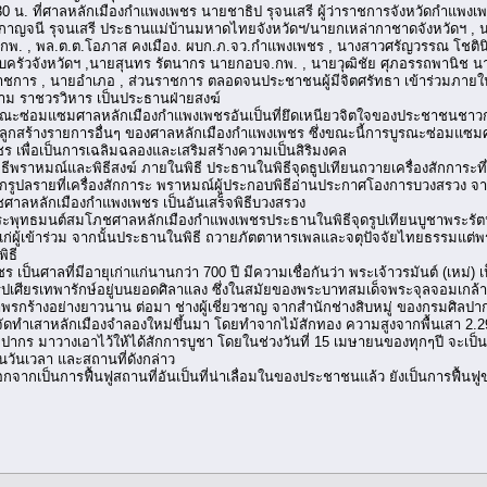
.30 น. ที่ศาลหลักเมืองกำแพงเพชร นายชาธิป รุจนเสรี ผู้ว่าราชการจังหวัดกำ
าญจนี รุจนเสรี ประธานแม่บ้านมหาดไทยจังหวัดฯ/นายกเหล่ากาชาดจังหวัดฯ , นาง
พ. , พล.ต.ต.โอภาส คงเมือง. ผบก.ภ.จว.กำแพงเพชร , นางสาวศรัญวรรณ โชตินิมิต
รัวจังหวัดฯ ,นายสุนทร รัตนากร นายกอบจ.กพ. , นายวุฒิชัย ศุภอรรถพานิช น
นราชการ , นายอำเภอ , ส่วนราชการ ตลอดจนประชาชนผู้มีจิตศรัทธา เข้าร่วมภาย
าม ราชวรวิหาร เป็นประธานฝ่ายสงฆ์
้บูรณะซ่อมแซมศาลหลักเมืองกำแพงเพชรอันเป็นที่ยึดเหนียวจิตใจของประชาชนช
สิ่งปลูกสร้างรายการอื่นๆ ของศาลหลักเมืองกำแพงเพชร ซึ่งขณะนี้การบูรณะซ่อมแซ
ร เพื่อเป็นการเฉลิมฉลองและเสริมสร้างความเป็นสิริมงคล
 พิธีพราหมณ์และพิธีสงฆ์ ภายในพิธี ประธานในพิธีจุดธูปเทียนถวายเครื่องสักการะ
กรูปลรายที่เครื่องสักการะ พราหมณ์ผู้ประกอบพิธีอ่านประกาศโองการบวงสรวง จา
ลหลักเมืองกำแพงเพชร เป็นอันเสร็จพิธีบวงสรวง
ิญพระพุทธมนต์สมโภชศาลหลักเมืองกำแพงเพชรประธานในพิธีจุดรูปเทียนบูชาพระรั
่ผู้เข้าร่วม จากนั้นประธานในพิธี ถวายภัตตาหารเพลและจตุปัจจัยไทยธรรมแต่
ิธี
เป็นศาลที่มีอายุเก่าแก่นานกว่า 700 ปี มีความเชื่อกันว่า พระเจ้าวรมันต์ (เหม่
ูปเศียรเทพารักษ์อยู่บนยอดศิลาแลง ซึ่งในสมัยของพระบาทสมเด็จพระจุลจอมเกล้าเจ
ภาพรกร้างอย่างยาวนาน ต่อมา ช่างผู้เชี่ยวชาญ จากสำนักช่างสิบหมู่ ของกรมศิล
ด้จัดทำเสาหลักเมืองจำลองใหม่ขึ้นมา โดยทำจากไม้สักทอง ความสูงจากพื้นเสา 2.2
ลปากร มาวางเอาไว้ให้ได้สักการบูชา โดยในช่วงวันที่ 15 เมษายนของทุกๆปี จะเ
วันเวลา และสถานที่ดังกล่าว
กจากเป็นการฟื้นฟูสถานที่อันเป็นที่น่าเลื่อมในของประชาชนแล้ว ยังเป็นการฟื้นฟู