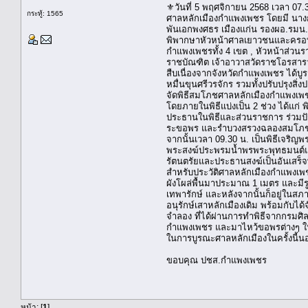
⚜️วันที่ 5 พฤศจิกายน 2568 เวลา 07
กระทู้: 1565
ศาลหลักเมืองกำแพงเพชร โดยมี นางก
พันเอกพงศธร เมืองแก่น รองผอ.รมน.ก
พิพากษาหัวหน้าศาลเยาวชนและครอบค
กำแพงเพชรทั้ง 4 เขต , หัวหน้าส่ว
ราชบัณฑิต เจ้าอาวาสวัดราชโอรสาร
สืบเนื่องจากจังหวัดกำแพงเพชร ได
หมื่นขุนศรีวรจักร รวมทั้งปรับปรุง
จัดพิธีสมโภชศาลหลักเมืองกำแพงเพช
โดยภายในพิธีแบ่งเป็น 2 ช่วง ได้แก่
ประธานในพิธีและส่วนราชการ ร่วมปั
ระขอพร และรำบวงสรวงฉลองสมโภชศา
จากนั้นเวลา 09.30 น. เป็นพิธีเจร
พระสงฆ์ประพรมน้ำพรพระพุทธมนต์แก
รัตนตรัยและประธานสงฆ์เป็นอันเสร็จพ
สำหรับประวัติศาลหลักเมืองกำแพงเพชร 
ผังโผล่พื้นมาประมาณ 1 เมตร และมีร
เทพารักษ์ และหลังจากนั้นก็อยู่ในส
อนุรักษ์เสาหลักเมืองเดิม พร้อมกับไ
จำลอง ที่ได้ผ่านการทำพิธีจากกรมศิ
กำแพงเพชร และมาไหว้ขอพรต่างๆ ใน
ในการบูรณะศาลหลักเมืองในครั้งนี้นอ
ขอบคุณ ปชส.กำแพงเพชร
หน้า: [
1
]