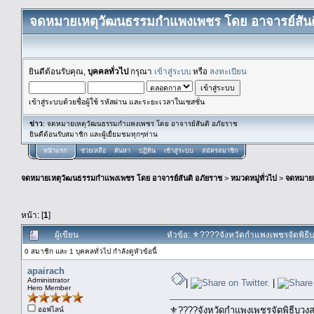
จดหมายเหตุวัฒนธรรมกำแพงเพชร โดย อาจารย์สันต
ยินดีต้อนรับคุณ,
บุคคลทั่วไป
กรุณา
เข้าสู่ระบบ
หรือ
ลงทะเบียน
เข้าสู่ระบบด้วยชื่อผู้ใช้ รหัสผ่าน และระยะเวลาในเซสชั่น
ข่าว
: จดหมายเหตุวัฒนธรรมกำแพงเพชร โดย อาจารย์สันติ อภัยราช
ยินดีต้อนรับสมาชิก และผู้เยื่ยมชมทุกๆท่าน
หน้าแรก
ช่วยเหลือ
ค้นหา
ปฏิทิน
เข้าสู่ระบบ
สมัครสมาชิก
จดหมายเหตุวัฒนธรรมกำแพงเพชร โดย อาจารย์สันติ อภัยราช
>
หมวดหมู่ทั่วไป
>
จดหมาย
หน้า: [
1
]
ผู้เขียน
หัวข้อ: ⚜️????จังหวัดกำแพงเพชรจัดพิธ
0 สมาชิก และ 1 บุคคลทั่วไป กำลังดูหัวข้อนี้
apairach
Administrator
|
|
Hero Member
⚜️????จังหวัดกำแพงเพชรจัดพิธีบวง
ออฟไลน์