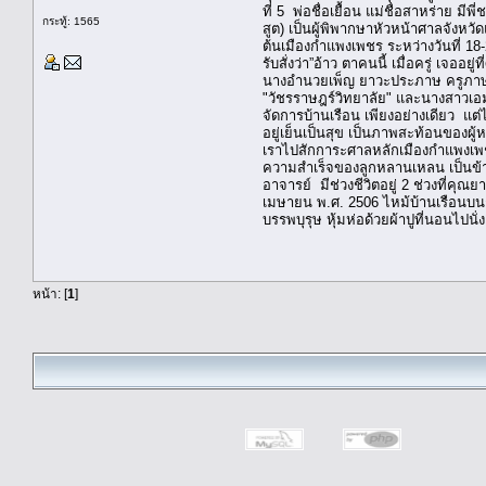
ที่ 5 พ่อชื่อเยื้อน แม่ชื่อสาหร่าย
กระทู้: 1565
สูต) เป็นผู้พิพากษาหัวหน้าศาลจังห
ต้นเมืองกำแพงเพชร ระหว่างวันที่ 18
รับสั่งว่า”อ้าว ตาคนนี้ เมื่อครู่ เ
นางอำนวยเพ็ญ ยาวะประภาษ ครูภาษาไ
"วัชรราษฎร์วิทยาลัย" และนางสาวเอมอร 
จัดการบ้านเรือน เพียงอย่างเดียว แต
อยู่เย็นเป็นสุข เป็นภาพสะท้อนของผู
เราไปสักการะศาลหลักเมืองกำแพงเพชร สิ
ความสำเร็จของลูกหลานเหลน เป็นข้าร
อาจารย์ มีช่วงชีวิตอยู่ 2 ช่วงที่คุ
เมษายน พ.ศ. 2506 ไหม้บ้านเรือนบนถ
บรรพบุรุษ หุ้มห่อด้วยผ้าปูที่นอนไปนั่
หน้า: [
1
]