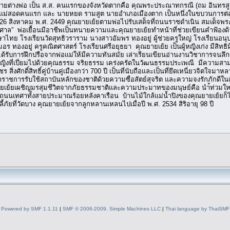
 มีพี่ชายต่างพ่อ เป็น ส.ส. คนแรกของจังหวัดตากคือ คุณพระประณาทกรณี (ถม อินทร
วัดแม่สอดคนแรก และ นายหยด รามสูต นายอำเภอเมืองตาก เป็นหนึ่งในขบวนการต่อต้
-26 สิงหาคม พ.ศ. 2449 คุณยายเย้ยตามพ่อไปรับเสด็จที่ถนนราชดำเนิน สมเด็จพระป
จออยู่ที่ศาล” พ่อเยื้อนมีอาชีพเป็นทนายความและคุณยายเย้ยทำหน้าที่ช่วยเขียนคำฟ
ทย โรงเรียนวัดสุทธิวราราม นางสาวอัมพร ทองอยู่ ผู้ช่วยครูใหญ่ โรงเรียน
ทองอยู่ ครูคณิตศาสตร์ โรงเรียนศรีอยุธยา คุณยายเย้ย เป็นผู้หญิงเก่ง มีสิทธิมีเส
่ได้รับการฝึกปรือจากพ่อแม่ให้มีความทันสมัย เล่าเรียนเขียนอ่านงานวิชาการจนลึก
้หญิงที่เปี่ยมไปด้วยคุณธรรม จริยธรรม เคร่งครัดในวัฒนธรรมประเพณี มีความสามา
่งศักดิ์สิทธิ์คู่บ้านคู่เมืองกว่า 700 ปี เป็นที่นับถือและเป็นที่ยึดเหนี่ยวจิตใ
าชการรับใช้สถาบันหลักของชาติด้วยความซื่อสัตย์สุจริต และความจงรักภักดีในแ
ณยายเย้ยเผชิญมรสุมชีวิตจากภัยธรรมชาติและความประมาทของมนุษย์คือ นำ้ท่วมใหญ่ทั้
นนเทศาทั้งสายประมาณร้อยหลังคาเรือน บ้านไม้ใกล้แม่น้ำปิงของคุณยายเย้ยก็ไม่
งลี้ภัยที่วัดบาง คุณยายเย้ยจากลูกหลานเหลนไปเมื่อปี พ.ศ. 2534 สิริอายุ 98 ปี
Powered by SMF 1.1.11
|
SMF © 2006-2009, Simple Machines LLC
|
Thai language by ThaiSMF