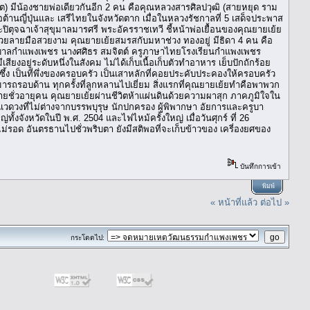
สูต) มีน้องชายพ่อเดียวกันอีก 2 คน คือคุณหลวงสารศิลปวุฒิ (สายหยุด ราม
านญี่ปุ่นและ เสรีไทยในจังหวัดตาก เมื่อในหลวงรัชกาลที่ 5 เสด็จประพาส
ิตุจฉาเจ้าสุขุมาลมารศรี พระอัครราชเทวี ชี้หน้าพ่อเยื้อนของคุณยายเย้ย
้องด้วยลายมือสวยงาม คุณยายเย้ยสมรสกับมหาช่วง ทองอยู่ มีธิดา 4 คน คือ
อนุบาลกำแพงเพชร นางศศิธร สมจิตต์ ครูภาษาไทยโรงเรียนกำแพงเพชร
ียงอยู่ระดับหนึ่งในสังคม ไม่ได้เก็บเนื้อเก็บตัวทำอาหาร เย็บปักถักร้อย
ซึ้ง เป็นที่พึ่งของครอบครัว เป็นเสาหลักที่คอยประคับประคองให้ครอบครัว
รถรอบด้าน ทุกครั้งที่ลูกหลานไปเยี่ยม สิ่งแรกที่คุณยายเย้ยทำคือพาพวก
จมาหลายชั่วอายุคน คุณยายเย้ยผ่านชีวิตห้าแผ่นดินด้วยความผาสุก ภาคภูมิใจใน
วดวงที่ไม่ต่างจากบรรพบุรุษ นักปกครอง ผู้พิพากษา อัยการและครูบา
งจังหวัดในปี พ.ศ. 2504 และไฟไหม้ครั้งใหญ่ เมื่อวันศุกร์ ที่ 26
รอด อันตรธานไปชั่วพริบตา ยังมีสติพอที่จะเก็บข้าวของ เครี่องยศของ
บันทึกการเข้า
พิมพ์
« หน้าที่แล้ว
ต่อไป »
กระโดดไป: