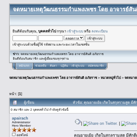
จดหมายเหตุวัฒนธรรมกำแพงเพชร โดย อาจารย์สันต
ยินดีต้อนรับคุณ,
บุคคลทั่วไป
กรุณา
เข้าสู่ระบบ
หรือ
ลงทะเบียน
เข้าสู่ระบบด้วยชื่อผู้ใช้ รหัสผ่าน และระยะเวลาในเซสชั่น
ข่าว
: จดหมายเหตุวัฒนธรรมกำแพงเพชร โดย อาจารย์สันติ อภัยราช
ยินดีต้อนรับสมาชิก และผู้เยื่ยมชมทุกๆท่าน
หน้าแรก
ช่วยเหลือ
ค้นหา
ปฏิทิน
เข้าสู่ระบบ
สมัครสมาชิก
จดหมายเหตุวัฒนธรรมกำแพงเพชร โดย อาจารย์สันติ อภัยราช
>
หมวดหมู่ทั่วไป
>
จดหมาย
หน้า: [
1
]
ผู้เขียน
หัวข้อ: คุณยายเย้ย เกิดในสกุลรามสูต มีศ
0 สมาชิก และ 2 บุคคลทั่วไป กำลังดูหัวข้อนี้
apairach
Administrator
|
|
Hero Member
คุณยายเย้ย เกิดในสกุลรามสูต มีศัก
ออฟไลน์