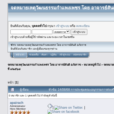
จดหมายเหตุวัฒนธรรมกำแพงเพชร โดย อาจารย์สันต
ยินดีต้อนรับคุณ,
บุคคลทั่วไป
กรุณา
เข้าสู่ระบบ
หรือ
ลงทะเบียน
เข้าสู่ระบบด้วยชื่อผู้ใช้ รหัสผ่าน และระยะเวลาในเซสชั่น
ข่าว
: จดหมายเหตุวัฒนธรรมกำแพงเพชร โดย อาจารย์สันติ อภัยราช
ยินดีต้อนรับสมาชิก และผู้เยื่ยมชมทุกๆท่าน
หน้าแรก
ช่วยเหลือ
ค้นหา
ปฏิทิน
เข้าสู่ระบบ
สมัครสมาชิก
จดหมายเหตุวัฒนธรรมกำแพงเพชร โดย อาจารย์สันติ อภัยราช
>
หมวดหมู่ทั่วไป
>
จดหมาย
ที่ ๓/๒๕๖๘
หน้า: [
1
]
ผู้เขียน
หัวข้อ: 14/08/68 การประชุมคณะอนุกรรมการส่งเสริ
0 สมาชิก และ 1 บุคคลทั่วไป กำลังดูหัวข้อนี้
apairach
Administrator
|
|
Hero Member