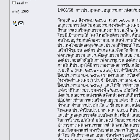
ออฟไลน์
14/08/68 การประชุมคณะอนุกรรมการส่งเสริมค
กระทู้: 1565
วันพุธที่ ๑๔ สิงหาคม ๒๕๖๘ เวลา ๐๙.๐๐ น. 
อนุกรรมการส่งเสริมคุณธรรมจังหวัดกำแพงเพชร
ด้านการส่งเสริมคุณธรรมแห่งชาติ ระยะที่ ๒ (พ
โดยมีเป้าหมายให้ “คนไทยมีพฤติกรรมที่สะท้อนกา
คนไทยอยู่ร่วมกันด้วยความสมานฉันท์ ภายใต้
ประเทศไทยปลอดทุจริตและประพฤติมิชอบ” โดยหนึ
เสริมให้ชุมชน องค์กร อำเภอ และจังหวัด มีส่
พัฒนาคุณธรรม และระดับคุณธรรมต้นแบบ รวมทั้ง
องค์ประกอบสำคัญในการพัฒนาชุมชน องค์กร อำเ
ภายในที่ประชุมได้มีการรายงานผลการขับเคลื่
ระยะที่ ๒ (พ.ศ. ๒๕๖๖ - ๒๕๗๐) ประจำปีงบปร
ปีงบประมาณ พ.ศ. ๒๕๖๘ รายงานผลการขับเคลื่อ
(จังหวัดกำแพงเพชร) ประจำปีงบประมาณ พ.ศ. 
ปีงบประมาณ พ.ศ. ๒๕๖๘ และได้มีการพิจารณา
แห่งชาติในการประชุมครั้งที่ ๑/๒๕๖๗ เมื่อ
ส่งเสริมคุณธรรมแห่งชาติ แจ้งหน่วยงานที่เกี่
ปฏิบัติการด้านการส่งเสริมคุณธรรมแห่งชาติ 
กำหนด ผ่านการประเมินใน ๙ ขั้นตอน และแบ่ง
โดดเด่น ประจำปีงบประมาณ พ.ศ. ๒๕๖๘ ที่ประ
และอำเภอคุณธรรมต้นแบบโดดเด่น เพื่อนำเสน
ในการนี้ นายอภินันท์ มุสิกะพงษ์ วัฒนธรรมจั
ข้าราชการ พนักงานราชการสำนักงานวัฒนธรรมจ
คณะสังคมศาสตร์ มหาวิทยาลัยนเรศวร ในฐานะฝ
นำโดย พันตำรวจเอก เอนก จันทร์ศร รองผู้บัง