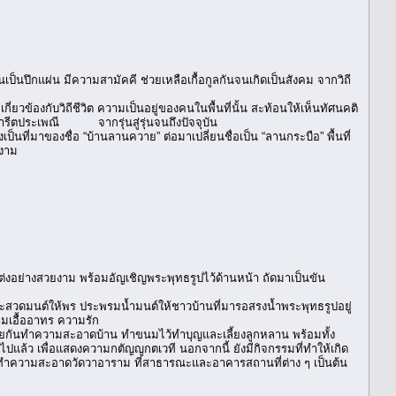
ป็นปึกแผ่น มีความสามัคคี ช่วยเหลือเกื้อกูลกันจนเกิดเป็นสังคม จากวิถี
้องกับวิถีชีวิต ความเป็นอยู่ของคนในพื้นที่นั้น สะท้อนให้เห็นทัศนคติ
รีตประเพณี จากรุ่นสู่รุ่นจนถึงปัจจุบัน
ที่มาของชื่อ “บ้านลานควาย” ต่อมาเปลี่ยนชื่อเป็น “ลานกระบือ” พื้นที่
ีงาม
ต่งอย่างสวยงาม พร้อมอัญเชิญพระพุทธรูปไว้ด้านหน้า ถัดมาเป็นขัน
ฆ์จะสวดมนต์ให้พร ประพรมน้ำมนต์ให้ชาวบ้านที่มารอสรงน้ำพระพุทธรูปอยู่
มเอื้ออาทร ความรัก
่วยกันทำความสะอาดบ้าน ทำขนมไว้ทำบุญและเลี้ยงลูกหลาน พร้อมทั้ง
ับไปแล้ว เพื่อแสดงความกตัญญูกตเวที นอกจากนี้ ยังมีกิจกรรมที่ทำให้เกิด
กันทำความสะอาดวัดวาอาราม ที่สาธารณะและอาคารสถานที่ต่าง ๆ เป็นต้น