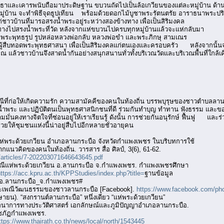
ทธาและเคารพนับถือมาประดิษฐาน ขบวนถัดไปเป็นล้อเกวียนของแต่ละหมู่บ้าน ด้าน
่บ้าน จะทำพิธีจุดธูปเทียน พร้อมด้วยดอกไม้บูชาพระรัตนตรัย อาราธนาพระปริตร
ชาวบ้านที่มารอสรงน้ำพระอยู่ระหว่างสองข้างทาง เพื่อเป็นสิริมงคล
าสเดินทางไปสรงน้ำพระที่วัด หลังจากแห่ขบวนไปครบทุกหมู่บ้านแล้วจะแห่กลับมา
งน้ำพระพุทธรูป รูปหล่อหลวงพ่อกลับ หลวงพ่อขำ และพระภิกษุ สามเณร
ู้สืบทอดพระพุทธศาสนา เพื่อเป็นสิริมงคลแก่ตนเองและครอบครัว หลังจากนั้นจะร
ล้วชาวบ้านจึงสาดน้ำกันอย่างสนุกสนานทั่วทั้งบริเวณวัดและบริเวณพื้นที่ใกล้เค
ีที่ก่อให้เกิดความรัก ความสามัคคีของคนในท้องถิ่น บรรพบุรุษของชาวตำบลลานก
้ำพระ และปฏิบัติตนเป็นพุทธศาสนิกชนที่ดี ร่วมกันทำบุญ ทำทาน ฟังธรรม และขอ
มั่นคงทางจิตใจที่ซ่อนอยู่ให้เราเรียนรู้ ดังนั้น การช่วยกันอนุรักษ์ ฟื้นฟู แล
ยให้ชุมชนแห่งนี้น่าอยู่สืบไปอีกหลายชั่วอายุคน
ารแห่พระด้วยเกวียน อำเภอลานกระบือ จังหวัดกำแพงเพชร ในบริบทการใช้
กแนวคิดของคนในท้องถิ่น. วารสาร สื่อ ศิลป์, 3(6), 61-62.
n/articles/7-202203071646643645.pdf
ะเพณีแห่พระด้วยเกวียน อ.ลานกระบือ จ.กำแพงเพชร. กำแพงเพชรศึกษา
ttps://acc.kpru.ac.th/KPPStudies/index.php?title=
ฐานข้อมูล
_อ.ลานกระบือ_จ.กำแพงเพชร#
ประเพณีวัฒนธรรมของชาวลานกระบือ [Facebook].
https://www.facebook.com/p
ษายน). “สงกรานต์ลานกระบือ” หนึ่งเดียว “แห่พระด้วยเกวียน”
ฒนาการทางประวัติศาสตร์ เอกลักษณ์และภูมิปัญญาอำเภอลานกระบือ.
ชภัฏกำแพงเพชร.
ttps://www.thairath.co.th/news/local/north/1543445