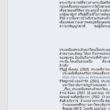
พระเกจิอาจารย์ที่ชาวลานกระบือศรั
ก่อนเคลื่อนขบวนออกจากวัดไปตามหมู
เพื่อสวดมนต์ให้พร ประพรมน้ำมนต์แก่
แก่ผู้เฒ่าผู้แก่ หรือผู้ที่ไม่มีโอก
ที่วัด จากนั้นชาวบ้านจึงร่วมกันสร
เพื่อแสดงความเคารพต่อปูชนียบุคคลผ
ความกตัญญูกตเวที ต่อผู้มีพระคุณ แ
ประเพณีแห่พระด้วยเกวียนเป็นประเพณ
ศาสนาและสังคม ได้แก่ กิจกรรมสรงน
ของชุมชน อันเป็นกิจกรรมที่สร้างความ
กระบือ ก็คงเป็นส่วนหนึ่ง ที่จะช่ว
อ้างอิง
จิรัฏฐ์ เพ็งแดง. (2563). ประเพณีก
ประเพณีเพื่อส่งเสริมการท่องเที่ยวจา
https://acc.kpru.ac.th/sarnsuesi
จิรัสฐภรณ์ แจ่มจำรัส. (2561). ปร
มหาวิทยาลัยราชภัฏกำแพงเพชร.
h
_เรื่อง_ประเพณีแห่พระด้วยเกวียน
ธำรง จันคง. (2567, 16 เมษายน). 
สมพงษ์ พงศ์สุทธิยากร. (2562, 13 เม
สันติ อภัยราช. อำเภอลานกระบือ พั
กำแพงเพชรศึกษา มหาวิทยาลัยรา
สืบทอด 300 ปี. ไทยรัฐ ออนไลน์.
h