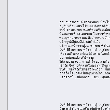
ก่อนวันสงกรานต์ ชาวลานกระบือที่ไป
อยู่กันพร้อมหน้า ได้พบปะสังสรรค์ก
วันที่ 12 เมษายน จะเตรียมพร้อมเพื่อเ
มืดของวันที่ 13 เมษายน ในช่วงเช้าข
พระพุทธศาสนา และฟังคำสอน หลักธรร
หรือญาติพี่น้องที่ล่วงลับไปแล้ว
หรือหนองน้ำจากทุ่งนาของตน ซึ่งในช
วันที่ 15 เมษายน หลังจากทำบุญตักบา
เพื่อร่วมกิจกรรมก่อเจดีย์ทราย โดยส
อุปกรณ์ตกแต่งเจดีย์ทราย
ให้สวยงาม เช่น พวงเต่ารั้ง ธง สายรุ
เข้าวัด ซึ่งในอดีตส่วนใหญ่จะทำกิจ
ไปคืนเพื่อให้วัดใช้ก่อสร้างหรือถมพื
อีกครั้ง โดยจัดเตรียมอุปกรณ์ตกแต่ง
นอกจากนี้ ยังมีกิจกรรมแข่งขันฟุตบอ
วันที่ 16 เมษายน หลังจากทำบุญตักบา
จังหวะเร้าใจ ขณะเดียวกันก็จะร้องรำ