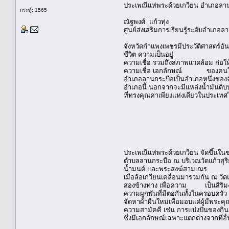
ประเพณีแห่พระด้วยเกวียน อำเภอลา
กระทู้: 1565
ณัฐพงศ์ แก้วทุ่ง
ศูนย์ส่งเสริมการเรียนรู้ระดับอำเภอ
จังหวัดกำแพงเพชรมีประวัติศาสตร์อัน
ชีวิต ความเป็นอยู่
ความเชื่อ รวมถึงสภาพแวดล้อม ก่อให
ความเชื่อ เอกลักษณ์ ของคนในท้อง
อำเภอลานกระบือเป็นอำเภอหนึ่งของจัง
อำเภอนี้ นอกจากจะมีแหล่งน้ำมันดิบบ
ที่ทรงคุณค่าเพียงแห่งเดียวในประเท
ประเพณีแห่พระด้วยเกวียน จัดขึ้นในช
ตำบลลานกระบือ ณ บริเวณวัดแก้วสุริย
น้ำมนต์ และพระสงฆ์สามเณร
เมื่อล้อเกวียนเคลื่อนมารวมกัน ณ วั
สองข้างทาง เพื่อความ เป็นสิริมงค
ความผูกพันที่มีต่อกันทั้งในครอบค
จัดหาผ้าผืนใหม่เพื่อมอบแด่ผู้มีพระค
ความสามัคคี เช่น การแบ่งปันของกิน
ซึ่งมีเอกลักษณ์เฉพาะแตกต่างจากที่อื่น 