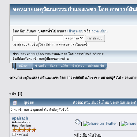
จดหมายเหตุวัฒนธรรมกำแพงเพชร โดย อาจารย์สันต
ยินดีต้อนรับคุณ,
บุคคลทั่วไป
กรุณา
เข้าสู่ระบบ
หรือ
ลงทะเบียน
เข้าสู่ระบบด้วยชื่อผู้ใช้ รหัสผ่าน และระยะเวลาในเซสชั่น
ข่าว
: จดหมายเหตุวัฒนธรรมกำแพงเพชร โดย อาจารย์สันติ อภัยราช
ยินดีต้อนรับสมาชิก และผู้เยื่ยมชมทุกๆท่าน
หน้าแรก
ช่วยเหลือ
ค้นหา
ปฏิทิน
เข้าสู่ระบบ
สมัครสมาชิก
จดหมายเหตุวัฒนธรรมกำแพงเพชร โดย อาจารย์สันติ อภัยราช
>
หมวดหมู่ทั่วไป
>
จดหมาย
หน้า: [
1
]
ผู้เขียน
หัวข้อ: หนึ่งเดียวในไทย ประเพณีแห่พระ
0 สมาชิก และ 1 บุคคลทั่วไป กำลังดูหัวข้อนี้
apairach
Administrator
|
|
Hero Member
หนึ่งเดียวในไทย
ออฟไลน์