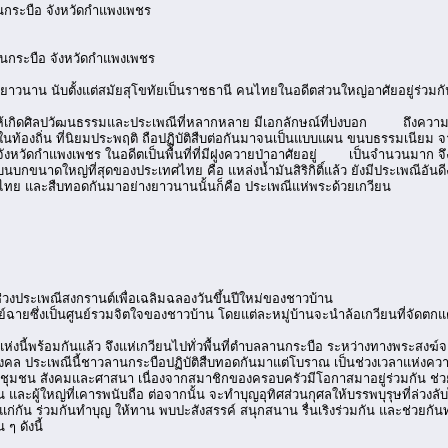
นกระบือ จังหวัดกำแพงเพชร
ลานกระบือ จังหวัดกำแพงเพชร
ยาวนาน นับตั้งแต่สมัยสุโขทัยเป็นราชธานี คนไทยในอดีตส่วนใหญ่อาศัยอยู่ร่วมกันเ
้เกิดศิลปวัฒนธรรมและประเพณีที่หลากหลาย มีเอกลักษณ์ที่บ่งบอก ถึงความเกี่ยวข
ถิ่น ที่นิยมประพฤติ ถือปฏิบัติสืบต่อกันมาจนเป็นแบบแผน ขนบธรรมเนียม จา
หวัดกำแพงเพชร ในอดีตเป็นพื้นที่ที่มีฝูงควายป่าอาศัยอยู่ เป็นจำนวนมาก จึงเป็น
นบกขนาดใหญ่ที่สุดของประเทศไทย คือ แหล่งน้ำมันสิริกิติ์แล้ว ยังมีประเพณีอันด
ศไทย และสืบทอดกันมาอย่างยาวนานนั้นก็คือ ประเพณีแห่พระด้วยเกวียน
่วงประเพณีสงกรานต์เพื่อเฉลิมฉลองวันขึ้นปีใหม่ของชาวบ้าน
์ฉายซึ่งเป็นศูนย์รวมจิตใจของชาวบ้าน โดยแต่ละหมู่บ้านจะนำล้อเกวียนที่จัดตกแ
ดแห่งนี้พร้อมกันแล้ว จึงแห่เกวียนไปทั่วพื้นที่ตำบลลานกระบือ ระหว่างทางพระสง
ล ประเพณีนี้ชาวลานกระบือปฏิบัติสืบทอดกันมาแต่โบราณ เป็นช่วงเวลาแห่งควา
รัว ชุมชน สังคมและศาสนา เนื่องจากสมาชิกของครอบครัวมีโอกาสมาอยู่ร่วมกัน ช
ุณ และผู้ใหญ่ที่เคารพนับถือ ต่อจากนั้น จะทำบุญอุทิศส่วนกุศลให้บรรพบุรุษที่ล่วงล
แก่กัน ร่วมกันทำบุญ ให้ทาน พบปะสังสรรค์ สนุกสนาน รื่นเริงร่วมกัน และช่วย
ๆ ดังนี้