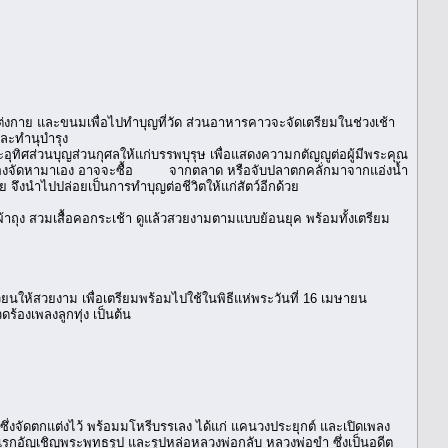
รื่องแต่งกาย และขนมเพื่อไปทำบุญที่วัด ส่วนอาหารคาวจะจัดเตรียมในช่วงเช้า
และทำนุบำรุง
ส่วนบุญส่วนกุศลให้แก่บรรพบุรุษ เพื่อแสดงความกตัญญูต่อผู้มีพระคุณ
ต้องจัดหามาเอง อาจจะซื้อ จากตลาด หรือจับปลาตกคลั่กมาจากแอ่งน้ำ
ึงนำไปปล่อยเป็นการทำบุญต่อชีวิตให้แก่สัตว์อีกด้วย
งผ้าถุง สวมเสื้อคอกระเช้า ดูแล้วสวยงามตามแบบย้อนยุค พร้อมทั้งเตรียม
ียนให้สวยงาม เพื่อเตรียมพร้อมไปใช้ในพิธีแห่พระวันที่ 16 เมษายน
้องเพลงลูกทุ่ง เป็นต้น
ึ่งจัดตกแต่งไว้ พร้อมมโหรีบรรเลง ได้แก่ แคนวงประยุกต์ และเปิดเพลง
แรกอัญเชิญพระพุทธรูป และรูปหล่อหลวงพ่อกลับ หลวงพ่อขำ ซึ่งเป็นอดีต