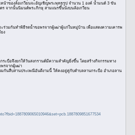
หน้าของล้อเกวียนจะอัญเชิญพระพุทธรูป จำนวน 1 องค์ น้ำมนต์ 3 ขัน
 จากนั้นนิมนต์พระภิกษุ สามเณรขึ้นนั่งบนล้อเกวียน
่วมกันทำพิธีรดน้ำขอพรจากผู้เฒ่าผู้แก่ในหมู่บ้าน เพื่อแสดงความเคารพ
ียง
ระบือจึงยกให้วันสงกรานต์มีความสำคัญยิ่งขึ้น โดยสร้างกิจกรรมทาง
พรจากผู้เฒ่า
ะร่วมกันสืบสานประเพณีอันดีงามนี้ ให้คงอยู่คู่กับตำบลลานกระบือ อำเภอลาน
hoto?fbid=1887809065010946&set=pcb.1887809851677534