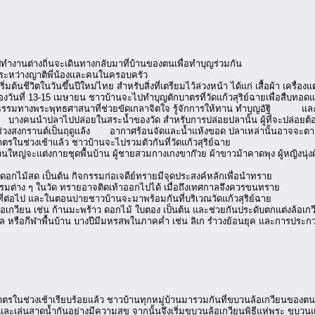
ทำงานต่างถิ่นจะเดินทางกลับมาที่บ้านของตนเพื่อทำบุญร่วมกัน
ันระหว่างญาติพี่น้องและคนในครอบครัว
ริ่มต้นชีวิตในวันขึ้นปีใหม่ไทย สำหรับสิ่งที่เตรียมไว้ล่วงหน้า ได้แก่ เสื้อผ้า เค
องวันที่ 13-15 เมษายน ชาวบ้านจะไปทำบุญตักบาตรที่วัดแก้วสุริย์ฉายเพื่อสืบทอด
มทางพระพุทธศาสนาที่ช่วยขัดเกลาจิตใจ รู้จักการให้ทาน ทำบุญอัฐิ และอุทิศ
 บางคนนำปลาไปปล่อยในสระน้ำของวัด สำหรับการปล่อยปลานั้น ผู้ที่จะปล่อย
่วงสงกรานต์เป็นฤดูแล้ง อากาศร้อนจัดและน้ำแห้งขอด ปลาเหล่านั้นอาจจะตาย จ
ตรในช่วงเช้าแล้ว ชาวบ้านจะไปรวมตัวกันที่วัดแก้วสุริย์ฉาย
่วนใหญ่จะแต่งกายชุดพื้นบ้าน ผู้ชายสวมกางเกงขาก๊วย ผ้าขาวม้าคาดพุง ผู้หญิงนุ่
้ง ดอกไม้สด เป็นต้น กิจกรรมก่อเจดีย์ทรายมีจุดประสงค์หลักเพื่อนำทราย
กรรมต่าง ๆ ในวัด ทรายอาจติดเท้าออกไปได้ เมื่อถึงเทศกาลจึงควรขนทราย
้นที่ต่อไป และในตอนบ่ายชาวบ้านจะมาพร้อมกันที่บริเวณวัดแก้วสุริย์ฉาย
ล้อเกวียน เช่น ก้านมะพร้าว ดอกไม้ ใบตอง เป็นต้น และช่วยกันประดับตกแต่งล้อเกว
ล หรือกีฬาพื้นบ้าน บางปีมีมหรสพในภาคค่ำ เช่น ลิเก รำวงย้อนยุค และการประกวดร
ตรในช่วงเช้าเรียบร้อยแล้ว ชาวบ้านทุกหมู่บ้านมารวมกันที่ขบวนล้อเกวียนของตนซ
และเล่นสาดน้ำกันอย่างมีความสุข จากนั้นจึงเริ่มขบวนล้อเกวียนพิธีแห่พระ ขบวน