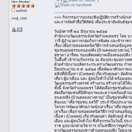
|
|
Hero Member
ออฟไลน์
=== กิจกรรมการอบรมเชิงปฏิบัติการสร้างนักเล่า
กระทู้: 1565
และการจัดทำสื่อวีดิทัศน์ เพื่อประชาสัมพันธ
วันอังคารที่ ๒๔ มิถุนายน ๒๕๖๘
สำนักงานวัฒนธรรมจังหวัดกำแพงเพชร โดย นาย
วารี ผู้อำนวยการกลุ่มกิจการพิเศษ และข้าราช
เรื่อง เพื่อถ่ายทอดเทคนิควิธีการนำเสนอข้อมูลข
ชุมชนคุณธรรมหนองปลิง (บ้านคลองบางทวน) โด
สุชาดา อารีทม รองปลัดเทศบาลเมืองหนองปลิง นา
ในพื้นที่ เข้าร่วมกิจกรรม ณ ห้องประชุมสภา
ด้วยสํานักงานปลัดกระกระทรวงวัฒนธรรม กําหนด
ปีงบประมาณ พ.ศ. ๒๕๖๘ เพื่อพัฒนาศักยภาพและสน
คลิปที่มีเนื้อหา (Content) เกี่ยวกับคุณค่า อั
เที่ยว ผู้มาเยือน และ ผู้สนใจทั่วไปได้ พร้อม
วัฒนธรรมสร้างสรรค์ สร้างงาน สร้างรายได้ให
ทั้งนี้ จังหวัดกำแพงเพชร ได้คัดเลือกชุมชนต้
คัดเลือกชุมชนที่มีศักยภาพและความพร้อมด้านก
หนองปลิง (บ้านคลองบางทวน)” เป็นชุมชนที่ผ่าน
ต้นแบบ “เที่ยวชุมชน ยลวิถี” ประจำปีงบประ
โครงการพัฒนาศักยภาพนักเล่าเรื่อง “เที่ยวชุ
เล่าเรื่อง เพื่อถ่ายทอดเทคนิควิธีการนำเสนอข้อ
เนื้อหา (Content) เกี่ยวกับคุณค่า อัตลักษณ์ ต
เยือน และผู้สนใจทั่วไป ซึ่งกิจกรรมในวันนี้ ปร
ราช อุปนายกฝ่ายวิชาการ สโมสรฝึกการพูดกำแ
ทางวัฒนธรรมของชาวตำบลหนองปลิง โดยนายบั