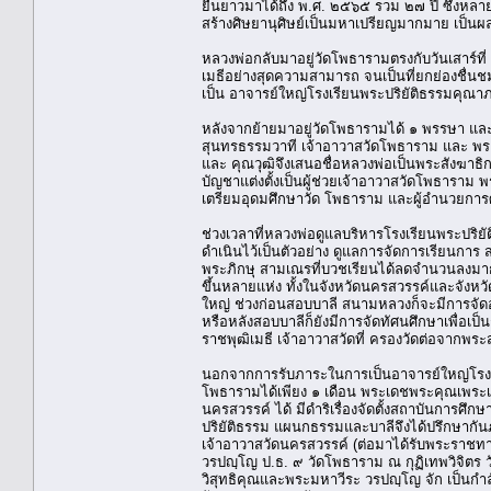
ยืนยาวมาได้ถึง พ.ศ. ๒๕๖๕ รวม ๒๗ ปี ซึ่งหลายค
สร้างศิษยานุศิษย์เป็นมหาเปรียญมากมาย เป็นผลบ
หลวงพ่อกลับมาอยู่วัดโพธารามตรงกับวันเสาร์ท
เมธีอย่างสุดความสามารถ จนเป็นที่ยกย่องชื่นชม
เป็น อาจารย์ใหญ่โรงเรียนพระปริยัติธรรมคุณ
หลังจากย้ายมาอยู่วัดโพธารามได้ ๑ พรรษา และ
สุนทรธรรมวาที เจ้าอาวาสวัดโพธาราม และ พร
และ คุณวุฒิจึงเสนอชื่อหลวงพ่อเป็นพระสังฆาธ
บัญชาแต่งตั้งเป็นผู้ช่วยเจ้าอาวาสวัดโพธาราม พ
เตรียมอุดมศึกษาวัด โพธาราม และผู้อำนวยการ
ช่วงเวลาที่หลวงพ่อดูแลบริหารโรงเรียนพระปริยั
ดำเนินไว้เป็นตัวอย่าง ดูแลการจัดการเรียนการ
พระภิกษุ สามเณรที่บวชเรียนได้ลดจำนวนลงมากกว
ขึ้นหลายแห่ง ทั้งในจังหวัดนครสวรรค์และจังหวัด
ใหญ่ ช่วงก่อนสอบบาลี สนามหลวงก็จะมีการจัด
หรือหลังสอบบาลีก็ยังมีการจัดทัศนศึกษาเพื่อเ
ราชพุฒิเมธี เจ้าอาวาสวัดที่ ครองวัดต่อจากพ
นอกจากการรับภาระในการเป็นอาจารย์ใหญ่โรงเร
โพธารามได้เพียง ๑ เดือน พระเดชพระคุณเพระเ
นครสวรรค์ ได้ มีดำริเรื่องจัดตั้งสถาบันการศึ
ปริยัติธรรม แผนกธรรมและบาลีจึงได้ปรึกษากัน
เจ้าอาวาสวัดนครสวรรค์ (ต่อมาได้รับพระราชทา
วรปญฺโญ ป.ธ. ๙ วัดโพธาราม ณ กุฏิเทพวิจิตร
วิสุทธิคุณและพระมหาวีระ วรปญฺโญ จัก เป็นกำล