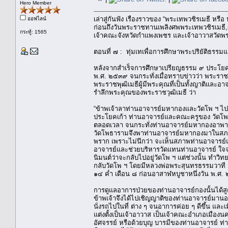
Hero Member
เล่าสู่กันฟัง เรื่องราวของ “พระเทพวชิรเมธี หรื
ออฟไลน์
ก่อนถึงวันพระราชทานเพลิงศพพระเทพวชิรเมธี,
กระทู้: 1565
เจ้าคณะจังหวัดกำแพงเพชร และเจ้าอาวาสวัด
ตอนที่ ๗ : ทุ่มเทเพื่อการศึกษาพระปริยัติธรรม
หลังจากสำเร็จการศึกษาเปรียญธรรม ๙ ประโยค 
พ.ศ. ๒๕๓๙ จนกระทั่งเมื่อทราบข่าวว่า พระราช
พระราชพุฒิเมธีผู้มีพระคุณที่เป็นทั้งญาติและอา
รำลึกพระคุณของพระราชวุฒิเมธี ว่า
“ข้าพเจ้าลาท่านอาจารย์มหากองและวัดโพ ฯ ไป
ประโยคเก้า ท่านอาจารย์และคณะครูของ วัดโพ 
ตลอดเวลา จนกระทั่งท่านอาจารย์มหากองอาพาธ เ
วัดโพธารามจึงพาท่านอาจารย์มหากองมาในสภาพที่เ
พราก เพราะไม่นึกว่า จะเห็นสภาพท่านอาจารย์แบ
อาจารย์และช่วยบริหารวัดแทนท่านอาจารย์ ใจจริ
นิมนต์ว่าจะกลับไปอยู่วัดโพ ฯ แต่ช่วงนั้น ทำ
กลับวัดโพ ฯ โดยมีหลวงพ่อพระสุนทรธรรมวาที เ
๑๔ ค่ำ เดือน ๘ ก่อนอาสาฬหบูชาหนึ่งวัน พ.ศ
การดูแลอาการป่วยของท่านอาจารย์กองนั้นได้สูตร
ข้าพเจ้าจึงได้ไปเชิญญาติของท่านอาจารย์มาน
นั่งรถไปในที่ ต่าง ๆ จนอาการค่อย ๆ ดีขึ้น 
แต่งตั้งเป็นเจ้าอาวาส เป็นเจ้าคณะอำเภอเมืองนค
อัศจรรย์ หรือด้วยบุญ บารมีของท่านอาจารย์ ท่