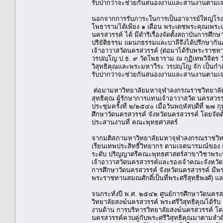
รับปากว่าจะช่วยกันสนองงานและสานงานตามเ
นอกจากการรับภาระในการเป็นอาจารย์ใหญ่โรงเร
โพธารามได้เพียง ๑ เดือน พระเดชพระคุณเพระเ
นครสวรรค์ ได้ มีดำริเรื่องจัดตั้งสถาบันการศึ
ปริยัติธรรม แผนกธรรมและบาลีจึงได้ปรึกษากัน
เจ้าอาวาสวัดนครสวรรค์ (ต่อมาได้รับพระราชทา
วรปญฺโญ ป.ธ. ๙ วัดโพธาราม ณ กุฏิเทพวิจิตร
วิสุทธิคุณและพระมหาวีระ วรปญฺโญ จัก เป็นกำล
รับปากว่าจะช่วยกันสนองงานและสานงานตามเ
ต่อมามหาวิทยาลัยมหาจุฬาลงกรณราชวิทยาลัย ใน
สุทธิคุณ ผู้รักษาการแทนเจ้าอาวาสวัด นครสวร
ประชุมครั้งที่ ๒/๒๕๔๐ เมื่อวันพฤหัสบดีที่ ๒๗
ศึกษาวัดนครสวรรค์ จังหวัดนครสวรรค์ โดยจัดตั
ประสานงานที่ คณะพุทธศาสตร์
จากมติสภามหาวิทยาลัยมหาจุฬาลงกรณราชวิทยาล
เรียนเทพประสิทธิ์วิทยากร ตามเจตนารมณ์ของ 
ระดับ ปริญญาตรีคณะพุทธศาสตร์สาขาวิชาพระพุทธ
เจ้าอาวาสวัดนครสวรรค์และรองเจ้าคณะจังหวัด
การศึกษาวัดนครสวรรค์ จังหวัดนครสวรรค์ มีพร
พระราชทานสมณศักดิ์เป็นที่พระศรีสุทธิพงศ์) แ
จนกระทั่งปี พ.ศ. ๒๕๔๒ ศูนย์การศึกษาวัดนคร
วิทยาลัยสงฆ์นครสวรรค์ พระศรีวิสุทธิคุณได้รับ
งานด้าน การบริหารวิทยาลัยสงฆ์นครสวรรค์ โดย
นครสวรรค์ควบคู่กับพระศรีวิสุทธิคุณมาตามลำดั