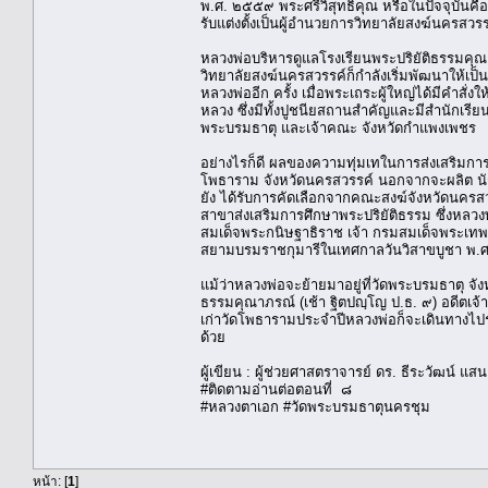
พ.ศ. ๒๕๕๙ พระศรีวิสุทธิคุณ หรือในปัจจุบันคื
รับแต่งตั้งเป็นผู้อำนวยการวิทยาลัยสงฆ์นครสวร
หลวงพ่อบริหารดูแลโรงเรียนพระปริยัติธรรมคุณา
วิทยาลัยสงฆ์นครสวรรค์ก็กำลังเริ่มพัฒนาให้เป็น
หลวงพ่ออีก ครั้ง เมื่อพระเถระผู้ใหญ่ได้มีคำส
หลวง ซึ่งมีทั้งปูชนียสถานสำคัญและมีสำนักเร
พระบรมธาตุ และเจ้าคณะ จังหวัดกำแพงเพชร
อย่างไรก็ดี ผลของความทุ่มเทในการส่งเสริมการศ
โพธาราม จังหวัดนครสวรรค์ นอกจากจะผลิต นั
ยัง ได้รับการคัดเลือกจากคณะสงฆ์จังหวัดนครสว
สาขาส่งเสริมการศึกษาพระปริยัติธรรม ซึ่งหลว
สมเด็จพระกนิษฐาธิราช เจ้า กรมสมเด็จพระเทพ
สยามบรมราชกุมารีในเทศกาลวันวิสาขบูชา พ
แม้ว่าหลวงพ่อจะย้ายมาอยู่ที่วัดพระบรมธาตุ จ
ธรรมคุณาภรณ์ (เช้า ฐิตปญฺโญ ป.ธ. ๙) อดีตเจ้า
เก่าวัดโพธารามประจำปีหลวงพ่อก็จะเดินทางไปร่
ด้วย
ผู้เขียน : ผู้ช่วยศาสตราจารย์ ดร. ธีระวัฒน์ แส
#ติดตามอ่านต่อตอนที่ ๘
#หลวงตาเอก #วัดพระบรมธาตุนครชุม
หน้า: [
1
]