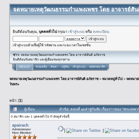
จดหมายเหตุวัฒนธรรมกำแพงเพชร โดย อาจารย์สันต
ยินดีต้อนรับคุณ,
บุคคลทั่วไป
กรุณา
เข้าสู่ระบบ
หรือ
ลงทะเบียน
เข้าสู่ระบบด้วยชื่อผู้ใช้ รหัสผ่าน และระยะเวลาในเซสชั่น
ข่าว
: จดหมายเหตุวัฒนธรรมกำแพงเพชร โดย อาจารย์สันติ อภัยราช
ยินดีต้อนรับสมาชิก และผู้เยื่ยมชมทุกๆท่าน
หน้าแรก
ช่วยเหลือ
ค้นหา
ปฏิทิน
เข้าสู่ระบบ
สมัครสมาชิก
จดหมายเหตุวัฒนธรรมกำแพงเพชร โดย อาจารย์สันติ อภัยราช
>
หมวดหมู่ทั่วไป
>
จดหมาย
วันพระ
หน้า: [
1
]
ผู้เขียน
หัวข้อ: ตอนที่ ๗เล่าสู่กันฟัง เรื่องราวของ “พระเทพ
0 สมาชิก และ 1 บุคคลทั่วไป กำลังดูหัวข้อนี้
apairach
Administrator
|
|
Hero Member