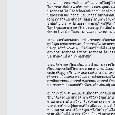
นอกจากการรับภาระในการเป็นอาจารย์ใหญ่โรงเร
โพธารามได้เพียง ๑ เดือน พระเดชพระคุณเพระเ
นครสวรรค์ ได้ มีดำริเรื่องจัดตั้งสถาบันการศึ
ปริยัติธรรม แผนกธรรมและบาลีจึงได้ปรึกษากัน
เจ้าอาวาสวัดนครสวรรค์ (ต่อมาได้รับพระราชทา
วรปญฺโญ ป.ธ. ๙ วัดโพธาราม ณ กุฏิเทพวิจิตร
วิสุทธิคุณและพระมหาวีระ วรปญฺโญ จัก เป็นกำล
รับปากว่าจะช่วยกันสนองงานและสานงานตามเ
ต่อมามหาวิทยาลัยมหาจุฬาลงกรณราชวิทยาลัย ใน
สุทธิคุณ ผู้รักษาการแทนเจ้าอาวาสวัด นครสวร
ประชุมครั้งที่ ๒/๒๕๔๐ เมื่อวันพฤหัสบดีที่ ๒๗
ศึกษาวัดนครสวรรค์ จังหวัดนครสวรรค์ โดยจัดตั
ประสานงานที่ คณะพุทธศาสตร์
จากมติสภามหาวิทยาลัยมหาจุฬาลงกรณราชวิทยาล
เรียนเทพประสิทธิ์วิทยากร ตามเจตนารมณ์ของ 
ระดับ ปริญญาตรีคณะพุทธศาสตร์สาขาวิชาพระพุทธ
เจ้าอาวาสวัดนครสวรรค์และรองเจ้าคณะจังหวัด
การศึกษาวัดนครสวรรค์ จังหวัดนครสวรรค์ มีพร
พระราชทานสมณศักดิ์เป็นที่พระศรีสุทธิพงศ์) แ
จนกระทั่งปี พ.ศ. ๒๕๔๒ ศูนย์การศึกษาวัดนคร
วิทยาลัยสงฆ์นครสวรรค์ พระศรีวิสุทธิคุณได้รับ
งานด้าน การบริหารวิทยาลัยสงฆ์นครสวรรค์ โดย
นครสวรรค์ควบคู่กับพระศรีวิสุทธิคุณมาตามลำดั
พ.ศ. ๒๕๕๙ พระศรีวิสุทธิคุณ หรือในปัจจุบันคื
รับแต่งตั้งเป็นผู้อำนวยการวิทยาลัยสงฆ์นครสวร