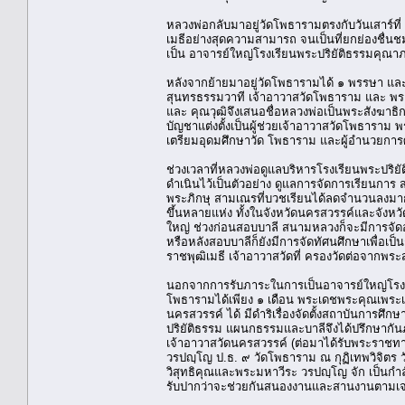
หลวงพ่อกลับมาอยู่วัดโพธารามตรงกับวันเสาร์ท
เมธีอย่างสุดความสามารถ จนเป็นที่ยกย่องชื่นชม
เป็น อาจารย์ใหญ่โรงเรียนพระปริยัติธรรมคุณ
หลังจากย้ายมาอยู่วัดโพธารามได้ ๑ พรรษา และ
สุนทรธรรมวาที เจ้าอาวาสวัดโพธาราม และ พร
และ คุณวุฒิจึงเสนอชื่อหลวงพ่อเป็นพระสังฆาธ
บัญชาแต่งตั้งเป็นผู้ช่วยเจ้าอาวาสวัดโพธาราม พ
เตรียมอุดมศึกษาวัด โพธาราม และผู้อำนวยการ
ช่วงเวลาที่หลวงพ่อดูแลบริหารโรงเรียนพระปริยั
ดำเนินไว้เป็นตัวอย่าง ดูแลการจัดการเรียนการ
พระภิกษุ สามเณรที่บวชเรียนได้ลดจำนวนลงมากกว
ขึ้นหลายแห่ง ทั้งในจังหวัดนครสวรรค์และจังหวัด
ใหญ่ ช่วงก่อนสอบบาลี สนามหลวงก็จะมีการจัด
หรือหลังสอบบาลีก็ยังมีการจัดทัศนศึกษาเพื่อเ
ราชพุฒิเมธี เจ้าอาวาสวัดที่ ครองวัดต่อจากพ
นอกจากการรับภาระในการเป็นอาจารย์ใหญ่โรงเร
โพธารามได้เพียง ๑ เดือน พระเดชพระคุณเพระเ
นครสวรรค์ ได้ มีดำริเรื่องจัดตั้งสถาบันการศึ
ปริยัติธรรม แผนกธรรมและบาลีจึงได้ปรึกษากัน
เจ้าอาวาสวัดนครสวรรค์ (ต่อมาได้รับพระราชทา
วรปญฺโญ ป.ธ. ๙ วัดโพธาราม ณ กุฏิเทพวิจิตร
วิสุทธิคุณและพระมหาวีระ วรปญฺโญ จัก เป็นกำล
รับปากว่าจะช่วยกันสนองงานและสานงานตามเ