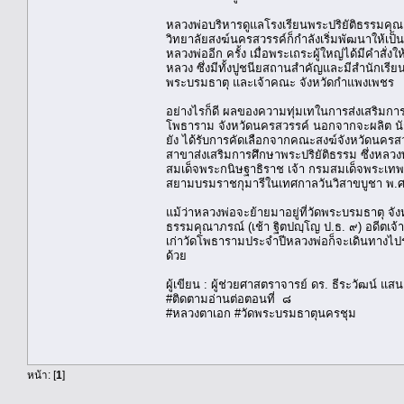
หลวงพ่อบริหารดูแลโรงเรียนพระปริยัติธรรมคุณา
วิทยาลัยสงฆ์นครสวรรค์ก็กำลังเริ่มพัฒนาให้เป็น
หลวงพ่ออีก ครั้ง เมื่อพระเถระผู้ใหญ่ได้มีคำส
หลวง ซึ่งมีทั้งปูชนียสถานสำคัญและมีสำนักเร
พระบรมธาตุ และเจ้าคณะ จังหวัดกำแพงเพชร
อย่างไรก็ดี ผลของความทุ่มเทในการส่งเสริมการศ
โพธาราม จังหวัดนครสวรรค์ นอกจากจะผลิต นั
ยัง ได้รับการคัดเลือกจากคณะสงฆ์จังหวัดนครสว
สาขาส่งเสริมการศึกษาพระปริยัติธรรม ซึ่งหลว
สมเด็จพระกนิษฐาธิราช เจ้า กรมสมเด็จพระเทพ
สยามบรมราชกุมารีในเทศกาลวันวิสาขบูชา พ
แม้ว่าหลวงพ่อจะย้ายมาอยู่ที่วัดพระบรมธาตุ จ
ธรรมคุณาภรณ์ (เช้า ฐิตปญฺโญ ป.ธ. ๙) อดีตเจ้า
เก่าวัดโพธารามประจำปีหลวงพ่อก็จะเดินทางไปร่
ด้วย
ผู้เขียน : ผู้ช่วยศาสตราจารย์ ดร. ธีระวัฒน์ แส
#ติดตามอ่านต่อตอนที่ ๘
#หลวงตาเอก #วัดพระบรมธาตุนครชุม
หน้า: [
1
]