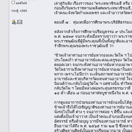
เล่าสู่กันฟัง เรื่องราวของ “พระเทพวชิรเมธี หรื
ออฟไลน์
ก่อนถึงวันพระราชทานเพลิงศพพระเทพวชิรเมธี,
กระทู้: 1565
เจ้าคณะจังหวัดกำแพงเพชร และเจ้าอาวาสวัด
ตอนที่ ๗ : ทุ่มเทเพื่อการศึกษาพระปริยัติธรรม
หลังจากสำเร็จการศึกษาเปรียญธรรม ๙ ประโยค 
พ.ศ. ๒๕๓๙ จนกระทั่งเมื่อทราบข่าวว่า พระราช
พระราชพุฒิเมธีผู้มีพระคุณที่เป็นทั้งญาติและอา
รำลึกพระคุณของพระราชวุฒิเมธี ว่า
“ข้าพเจ้าลาท่านอาจารย์มหากองและวัดโพ ฯ ไป
ประโยคเก้า ท่านอาจารย์และคณะครูของ วัดโพ 
ตลอดเวลา จนกระทั่งท่านอาจารย์มหากองอาพาธ เ
วัดโพธารามจึงพาท่านอาจารย์มหากองมาในสภาพที่เ
พราก เพราะไม่นึกว่า จะเห็นสภาพท่านอาจารย์แบ
อาจารย์และช่วยบริหารวัดแทนท่านอาจารย์ ใจจริ
นิมนต์ว่าจะกลับไปอยู่วัดโพ ฯ แต่ช่วงนั้น ทำ
กลับวัดโพ ฯ โดยมีหลวงพ่อพระสุนทรธรรมวาที เ
๑๔ ค่ำ เดือน ๘ ก่อนอาสาฬหบูชาหนึ่งวัน พ.ศ
การดูแลอาการป่วยของท่านอาจารย์กองนั้นได้สูตร
ข้าพเจ้าจึงได้ไปเชิญญาติของท่านอาจารย์มาน
นั่งรถไปในที่ ต่าง ๆ จนอาการค่อย ๆ ดีขึ้น 
แต่งตั้งเป็นเจ้าอาวาส เป็นเจ้าคณะอำเภอเมืองนค
อัศจรรย์ หรือด้วยบุญ บารมีของท่านอาจารย์ ท่
ยืนยาวมาได้ถึง พ.ศ. ๒๕๖๕ รวม ๒๗ ปี ซึ่งหลายค
สร้างศิษยานุศิษย์เป็นมหาเปรียญมากมาย เป็นผลบ