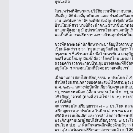
บุรณะด้วย
ในระหว่างที่ศึกษาพระปริยัติธรรมที่วัดราชบุรณ
เกิดที่ญาติพี่น้องที่ผูกพันเลย และอย่างน้อยปีละ
งาน เทศน์มหาชาติของที่พักสงฆ์คุยป่ารังอีกหนึ่ง
บ้านโยมพี่สาว บางปีก็จะนำคณะผ้าป่าขึ้นมาทอดถ
มาแจกผู้สูงอายุ มี อุปกรณ์การเรียนมาแจกนักเ
พ่อเป็นที่เคารพศรัทธาของชาวบ้านคุยป่ารังเป็น
ช่วงที่หลวงพ่อพำนักศึกษาพระบาลีอยู่ที่วัดราชบ
เขียนฟังคร่าว ๆ ว่า “ตอนเราอยู่วัดเลียบ ถือว่า
กรุงเทพ ฯ ชื่อร้านพรเพ็ง ชื่อโยมพรพิมล มาอ
องค์ไหนมีโยมอุปถัมภ์ก็ถือว่าโชคดีโยมแม่ของโ
ครอบครัว เวลาจะกลับบ้านคุยป่ารังแต่ละทีก็จั
อยู่วัดโพ ฯ ทางคุณโยมก็ยังคอยช่วยเหลือเรา”
เมื่อผ่านการสอบไล่เปรียญธรรม ๖ ประโยค ก็เข้า
สำนักเรียนส่วนกลางของคณะสงฆ์ที่วัดสามพระย
พ.ศ. ๒๕๓๓ หลวงพ่อบันทึกเกี่ยวกับครูสอนชั้น
๙), พระพรหมดิลก (เอื้อน หาสธมฺโม ป.ธ. ๙), พ
วชิรปัญญาจารย์ (ทองดี สุรเตโช ป.ธ. ๙), พระ
๙) เป็นต้น
ผลการสอบไล่เปรียญธรรม ๗ - ๙ ประโยค หลวงพ่
เปรียญธรรม ๙ ประโยค ในปี พ.ศ. ๒๕๓๓ ผล การส
ปริยัติ ธรรมเป็นเลิศ และการสำเร็จการศึกษาเ
พระภิกษุสามเณรผู้สอบได้เปรียญธรรม ๙ ประโ
ประโยค ป.ธ. ๙ พื้นสักหลาดสีเหลืองด้ามสีขาว ป
พระอุโบสถวัดพระศรีรัตนศาสดารามแล้ว จะได้ร