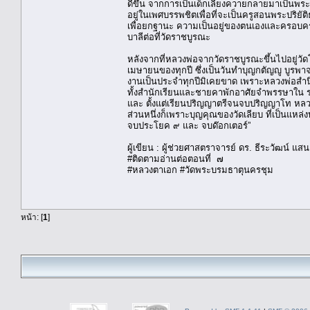
ดีขึ้น จากการเป็นเด็กเลี้ยงควายกลายมาเป็นพระม
อยู่ในเพศบรรพชิตเพื่อที่จะเป็นครูสอนพระปริยั
เพื่อยกฐานะ ความเป็นอยู่ของตนเองและครอบครั
บาลีต่อที่วัดราชบูรณะ
หลังจากที่หลวงพ่อจากวัดราชบูรณะขึ้นไปอยู่ว
เมษายนของทุกปี ซึ่งเป็นวันทำบุญกตัญญู บูรพ
งานเป็นประจำทุกปีมิเคยขาด เพราะหลวงพ่อสำน
ทั้งสำนักเรียนและชายคาพักอาศัยจำพรรษาใน ระ
และ ตั้งแต่เรียนปริญญาตรีจนจบปริญญาโท หลวงพ่
ส่วนหนึ่งก็เพราะบุญคุณของวัดเลียบ ที่เป็นแหล
จบประโยค ๙ และ จบด๊อกเตอร์”
ผู้เขียน : ผู้ช่วยศาสตราจารย์ ดร. ธีระวัฒน์ แส
#ติดตามอ่านต่อตอนที่ ๗
#หลวงตาเอก #วัดพระบรมธาตุนครชุม
หน้า: [
1
]