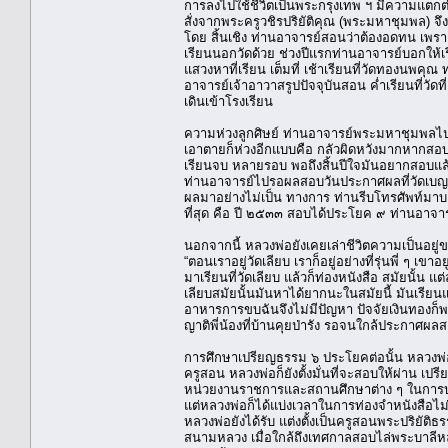
การลงไปใช้ชีวิตเป็นพระกรุงเทพ ฯ มีความแตกต
สั่งจากพระครูวชิรปริยัติคุณ (พระมหาชุมพล) จึง
โดย สิ้นเชิง ท่านอาจารย์สอนว่าต้องอดทน เพราะ
เรียนนอกวัดด้วย ช่วงปีแรกท่านอาจารย์บอกให้เรีย
แสวงหาที่เรียน เต็มที่ เช้าเรียนที่วัดทองนพคุณ
อาจารย์เจ้าอาวาสรูปปัจจุบันสอน ค่ำเรียนที่วัดที
เดินเข้าโรงเรียน
ความห่วงลูกศิษย์ ท่านอาจารย์พระมหาชุมพลไปเยี
เอาตายก็ห่วงอีกแบบคือ กลัวผิดหวังมากหากสอ
เรียนจบ หลายรอบ พอถึงสิ้นปีใจมันอยากสอบแล้ว 
ท่านอาจารย์ไปรอผลสอบวันประกาศผลที่วัดเบญจมบพ
ผลมาอย่างไม่เป็น ทางการ ท่านรีบโทรศัพท์มาบอก
ที่สุด คือ ปี ๒๕๓๓ สอบได้ประโยค ๙ ท่านอาจารย์
นอกจากนี้ หลวงพ่อยังเคยเล่าชีวิตความเป็นอยู่
“ตอนเราอยู่วัดเลียบ เราก็อยู่อย่างที่รุ่นพี่ ๆ 
มาเรียนที่วัดเลียบ แล้วก็ท่องหนังสือ สมัยนั้น แ
เลียบสมัยนั้นมันหาได้ยากนะในสมัยนี้ มันเรียน
อาหารการขบฉันจึงไม่มีปัญหา ปัจจัยเงินทองก็พ
ญาติพี่น้องที่บ้านคุยป่ารัง รอจนใกล้ประกาศผลส
การศึกษาเปรียญธรรม ๖ ประโยคต่อนั้น หลวงพ่อ
ครูสอน หลวงพ่อก็ยังตั้งมั่นที่จะสอบให้ผ่าน เปรีย
หน่วยงานราชการและสถานศึกษาต่าง ๆ ในกา
แต่หลวงพ่อก็ได้แบ่งเวลาในการท่องจำหนังสือไม
หลวงพ่อยังได้รับ แต่งตั้งเป็นครูสอนพระปริยั
สนามหลวง เมื่อใกล้ถึงเทศกาลสอบไล่พระบาลีห