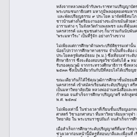
หลังจากหลวงพ่อเข้ารับพระราชทานปริญญาบั
พระบรมชนกาธิเบศร มหาภูมิพลอดุลยเดชมหารา
และพัดเปรียญธรรม ๙ ประโยค มาจัดพิธีสมโภชที่
ชาวบ้านต่างก็เตรียมงานอย่างขะมักเขม้นด้วยค
อารามต่าง ๆ ในจังหวัดกำแพงเพชร และที่คุ้น
นครสวรรค์ และชุมชนต่างๆ ก็มาร่วมกันนับพันคน ถื
“พระมหาวีระ” เป็นที่รู้จัก อย่างกว้างขวาง
ไม่เพียงแต่การศึกษาด้านพระปริยัติธรรมเท่านั
น้อยไปกว่าการศึกษาทางธรรม จำเป็นที่จะต้อง เร
ประโยคครูพิเศษมัธยม (พ.ม.) ซึ่งเทียบเท่าระด
ศึกษาธิการ ซึ่งจะต้องสอบชุดวิชาบังคับได้ ๑ ห
รับรองคุณวุฒิ จากกระทรวงศึกษาธิการ ซึ่งหลว
๒๕๓๓ ซึ่งเป็นปีเดียวกันกับปีที่สอบไล่ได้เปรี
ขณะเดียวกันก็ได้ใช้คุณวุฒิการศึกษาชั้นมัธย
นครสวรรค์ เข้าสมัครเรียนต่อระดับปริญญา ตรี
เป็นมหาวิทยาลัยเปิด หลวงพ่ออ่านหนังสือและ
กำหนด จนสำเร็จการศึกษาปริญญาตรี หลักสูตร
พ.ศ. ๒๕๓๔
ไม่เพียงเท่านี้ ในช่วงเวลาที่เรียนชั้นเปรียญ
ศาสตร์ วิชาเอกศาสนา ที่มหาวิทยาลัยมหาจุฬา
วิทยาลัย ใน พระบรมราชูปถัมภ์ จนสำเร็จการศึกษ
เมื่อสำเร็จการศึกษาระดับปริญญาตรีที่มหาวิท
ช่วงเวลาก่อนหน้านี้มีครูที่สอนบาลีและเพื่อนท