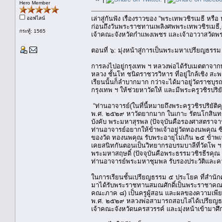
Hero Member
เล่าสู่กันฟัง เรื่องราวของ “พระเทพวชิรเมธี หรื
ออฟไลน์
ก่อนถึงวันพระราชทานเพลิงศพพระเทพวชิรเมธี,
กระทู้: 1565
เจ้าคณะจังหวัดกำแพงเพชร และเจ้าอาวาสวัด
ตอนที่ ๖: มุ่งหน้าสู่การเป็นพระมหาเปรียญธร
การลงไปอยู่กรุงเทพ ฯ หลวงพ่อได้รับเมตตาจากพ
หลวง ชั้นโท ชนิดราชวรวิหาร ที่อยู่ใกล้เชิง ส
เรียนนั้นก็ลำบากมาก กว่าจะได้มาอยู่วัดราชบุ
กรุงเทพ ฯ ให้ช่วยหาวัดให้ และมีพระครูวชิรปริย
“ท่านอาจารย์(ในที่นี้หมายถึงพระครูวชิรปริยั
พ.ศ. ๒๕๒๙ หาวัดยากมาก ในเกาะ รัตนโกสินทร์
บังคับ พระมหาสุรพล (ปัจจุบันคือรองศาสตราจารย์
ท่านอาจารย์อยากให้ข้าพเจ้าอยู่วัดทองนพคุณ
ของวัด ทองนพคุณ รับพระอายุไม่เกิน ๒๕ ข้าพเจ้า
เคยสนิทกันตอนเป็นวิทยากรอบรมบาลีที่วัดโพ ฯ ก็
พระมหาสฤษดิ์ (ปัจจุบันคือพระธรรมวชิรธีรคุ
ท่านอาจารย์พระมหาชุมพล รับรองประวัติและค
ในการเรียนชั้นเปรียญธรรม ๕ ประโยค ที่สำนั
มาได้รับพระราชทานสมณศักดิ์เป็นพระราชาคณะ ช
คณะภาค ๘) เป็นครูผู้สอน และผลของความเพีย
พ.ศ. ๒๕๒๙ หลวงพ่อสามารถสอบไล่ได้เปรียญธร
เจ้าคณะจังหวัดนครสวรรค์ และมุ่งหน้าเข้ามาศึกษ