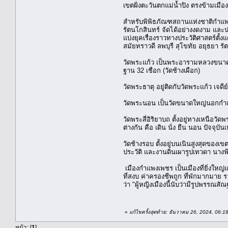
เขตฝั่งตะวันตกแม่น้ำปิง ตรงข้ามเมือ
สำหรับพิพิธภัณฑสถานแห่งชาติกำแพงเ
รัตนโกสินทร์ จัดได้อย่างงดงาม และ
แบ่งยุคเรื่องราวทางประวัติศาสตร์ตั้งแ
สมัยทราวดี ลพบุรี สุโขทัย อยุธยา รั
วัดพระแก้ว เป็นพระอารามหลวงขนาดให
ฐาน 32 เชือก (วัดช้างเผือก)
วัดพระธาตุ อยู่ติดกับวัดพระแก้ว เ
วัดพระนอน เป็นวัดขนาดใหญ่นอกกำแพง
วัดพระสี่อิริยาบถ ตั้งอยู่ทางเหนือ
ต่างกัน คือ เดิน นั่ง ยืน นอน ปัจจ
วัดช้างรอบ ตั้งอยู่บนเนินสูงสุดของเ
ประวัติ และงานดินเผารูปเทวดา นางฟ้
เมืองกำแพงเพชร เป็นเมืองที่ยิ่งให
ที่สงบ ค่าครองชีพถูก ที่พักมากมาย
ว่า "ผู้หญิงเมืองนี้นับว่ามีรูปพรรณ
«
แก้ไขครั้งสุดท้าย: ธันวาคม 26, 2024, 06:
หน้า: [
1
]