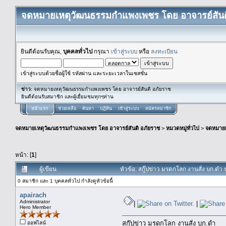
จดหมายเหตุวัฒนธรรมกำแพงเพชร โดย อาจารย์สันต
ยินดีต้อนรับคุณ,
บุคคลทั่วไป
กรุณา
เข้าสู่ระบบ
หรือ
ลงทะเบียน
เข้าสู่ระบบด้วยชื่อผู้ใช้ รหัสผ่าน และระยะเวลาในเซสชั่น
ข่าว
: จดหมายเหตุวัฒนธรรมกำแพงเพชร โดย อาจารย์สันติ อภัยราช
ยินดีต้อนรับสมาชิก และผู้เยื่ยมชมทุกๆท่าน
หน้าแรก
ช่วยเหลือ
ค้นหา
ปฏิทิน
เข้าสู่ระบบ
สมัครสมาชิก
จดหมายเหตุวัฒนธรรมกำแพงเพชร โดย อาจารย์สันติ อภัยราช
>
หมวดหมู่ทั่วไป
>
จดหมาย
หน้า: [
1
]
ผู้เขียน
หัวข้อ: สกู๊ปข่าว มรดกโลก งานสั่ง บก.ดำ
0 สมาชิก และ 1 บุคคลทั่วไป กำลังดูหัวข้อนี้
apairach
Administrator
|
|
Hero Member
สกู๊ปข่าว มรดกโลก งานสั่ง บก.ดำ
ออฟไลน์