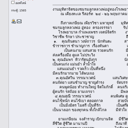
ออฟไลน์
งานมุทิตาจิตของชมรมลูกหลวงพ่ออู่ทองโรงพ
กระทู้: 1565
ณ เคียงทะเล รีสอร์ท ๒๔ - ๒๖ พฤษภาค
ถึงกาลเกษียณ เพียรวิชา มหายุทธ์ มุทิตาจ
ชมรมลูกหลวงพ่อ อู่ทอง ครองจรรยา รับ
โรงพยาบาล กำแพงเพชร เจตน์จิตรัก งานแ
วิชาชีพ รักษา ประชาชาญ ถึงงาน
๑. คุณจินตนา วงษ์ถาวร นักทันตะ สาธา
ข้าราชการ ชำนาญการ เรื่องทันตา เธอเก่ง
เป็นคนงาม แสนสวย รวยคนรัก มีน้ำใจ จ
ส่งเครื่องมือ ดูแล ไม่ประวิง ถ่ายทอดย
๒. คุณอัมพร ทิวารัตนอังกูร นักวิเคร
เป็นคนเก่ง แม่นยำ ล้ำน้ำใจ องค์ก
แสนแม่นยำ รวดเร็ว เป็นที่หนึ่ง งาน
มีคนรักมากมาย ได้พบเจอ งานของ
๓.คุณอัศวิน วรรณาเวศน์ แสนวิเศษ เภ
คนจัดยา แสนชำนาญ ชาญดำรง จัดบรรจง 
คนพูดน้อย ทำงานใหญ่ จิตใจภักดิ์ คนจริง
ผู้คนรัก รสถ้อย ยามเจรจา มิพลาด
๔.คุณสุณี วรรณาเวศน์ คนพิเศษ ดูแ
คนไข้หนัก คนไข้เบา ตลอดกาล สวยบันดาล
เป็นมิ่งมิตร ไมตรี เป็นที่รัก เป็นศรีศ
เป็นนางเอก ของทุกคน ทั้งใกล้ไกล มีหัวใจ เ
ยามเกษียณ จงสำราญ เบิกบานจิต มีชีวิต ที่ง
สี่ชีวิต สู้ชีวิต มานานปี ถึงนาที ต้อ