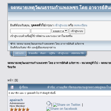
จดหมายเหตุวัฒนธรรมกำแพงเพชร โดย อาจารย์สันต
ยินดีต้อนรับคุณ,
บุคคลทั่วไป
กรุณา
เข้าสู่ระบบ
หรือ
ลงทะเบียน
เข้าสู่ระบบด้วยชื่อผู้ใช้ รหัสผ่าน และระยะเวลาในเซสชั่น
ข่าว
: จดหมายเหตุวัฒนธรรมกำแพงเพชร โดย อาจารย์สันติ อภัยราช
ยินดีต้อนรับสมาชิก และผู้เยื่ยมชมทุกๆท่าน
หน้าแรก
ช่วยเหลือ
ค้นหา
ปฏิทิน
เข้าสู่ระบบ
สมัครสมาชิก
จดหมายเหตุวัฒนธรรมกำแพงเพชร โดย อาจารย์สันติ อภัยราช
>
หมวดหมู่ทั่วไป
>
จดหมาย
รีสอร์ท
หน้า: [
1
]
ผู้เขียน
หัวข้อ: งานมุทิตาจิตของชมรมลูกหลวงพ่ออู่ทองโร
0 สมาชิก และ 1 บุคคลทั่วไป กำลังดูหัวข้อนี้
apairach
Administrator
|
|
Hero Member