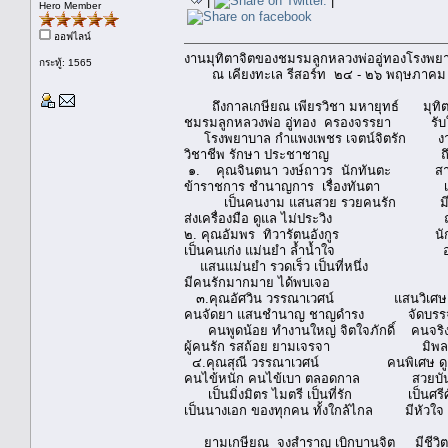
|
|
Hero Member
ออฟไลน์
งานมุทิตาจิตของชมรมลูกหลวงพ่ออู่ทองโรงพ
กระทู้: 1565
ณ เคียงทะเล รีสอร์ท ๒๔ - ๒๖ พฤษภาค
ถึงกาลเกษียณ เพียรวิชา มหายุทธ์ มุทิตาจ
ชมรมลูกหลวงพ่อ อู่ทอง ครองจรรยา รับ
โรงพยาบาล กำแพงเพชร เจตน์จิตรัก งานแ
วิชาชีพ รักษา ประชาชาญ ถึงงาน
๑. คุณจินตนา วงษ์ถาวร นักทันตะ สาธา
ข้าราชการ ชำนาญการ เรื่องทันตา เธอเก่ง
เป็นคนงาม แสนสวย รวยคนรัก มีน้ำใจ จ
ส่งเครื่องมือ ดูแล ไม่ประวิง ถ่ายทอดย
๒. คุณอัมพร ทิวารัตนอังกูร นักวิเคร
เป็นคนเก่ง แม่นยำ ล้ำน้ำใจ องค์ก
แสนแม่นยำ รวดเร็ว เป็นที่หนึ่ง งาน
มีคนรักมากมาย ได้พบเจอ งานของ
๓.คุณอัศวิน วรรณาเวศน์ แสนวิเศษ เภ
คนจัดยา แสนชำนาญ ชาญดำรง จัดบรรจง 
คนพูดน้อย ทำงานใหญ่ จิตใจภักดิ์ คนจริง
ผู้คนรัก รสถ้อย ยามเจรจา มิพลาด
๔.คุณสุณี วรรณาเวศน์ คนพิเศษ ดูแ
คนไข้หนัก คนไข้เบา ตลอดกาล สวยบันดาล
เป็นมิ่งมิตร ไมตรี เป็นที่รัก เป็นศรีศ
เป็นนางเอก ของทุกคน ทั้งใกล้ไกล มีหัวใจ เ
ยามเกษียณ จงสำราญ เบิกบานจิต มีชีวิต ที่ง