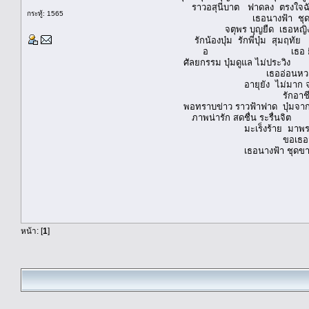
ราวอสุนีบาต ฟาดลง ตรงใจฉัน
กระทู้: 1565
เธอนางฟ้า ชุดขาว ผู้พร
จตุพร บุญยืด เธอหญิงแกร่
รักน้องบุ๋ม รักพี่บุ๋ม สุมฤ
อ เธอ ยิ้มแย้ม แจ่มจิต
ศัลยกรรม บุ๋มดูแล ไม่ประวิง เธ
เธออ่อนหวาน น่ารัก ประจั
อายุยัง ไม่มาก จากเพียง
รักอาชีพ รักนางฟ้า 
พอทราบข่าว ราวฟ้าฟาด บุ๋ม
ภาพน่ารัก สดชื่น ระรื่นจิ
มะเร็งร้าย มาพรากเธอ ไม
ขอเธอสู่ ฟากฟ้า มหาส
เธอนางฟ้า ชุดขาว จะจ
หน้า: [
1
]