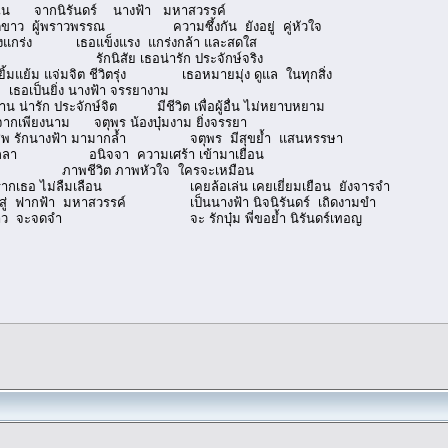
 จากนิรันดร์ นางฟ้า มหาสวรรค์
าวพรรณ ความซึ้งกัน ยังอยู่ คู่หัวใจ
ง เธอแข็งแรง แกร่งกล้า และสดใส
ทัย รักนิสัย เธอน่ารัก ประจักษ์จริง
 ชีวิตรุ่ง เธอหมายมุ่ง ดูแล ในทุกสิ่ง
อเป็นยิ่ง นางฟ้า จรรยางาม
กษ์จิต มีชีวิต เพื่อผู้อื่น ไม่หยาบหยาม
นาม จตุพร น้องบุ๋มงาม ยิ่งจรรยา
มามากล้ำ จตุพร มีสุขย้ำ แสนหรรษา
จากลา อนิจจา ความเศร้า เข้ามาเยือน
ต ภาพชีวิต ภาพหัวใจ ใครจะเหมือน
่ลืมเลือน เคยล้อเล่น เคยเยี่ยมเยือน ยังจารจำ
วรรค์ เป็นนางฟ้า นิจนิรันดร์ เถิดงามขำ
ดจำ จะ รักบุ๋ม พี่ขอย้ำ นิรันดร์เทอญ