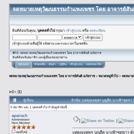
จดหมายเหตุวัฒนธรรมกำแพงเพชร โดย อาจารย์สันต
ยินดีต้อนรับคุณ,
บุคคลทั่วไป
กรุณา
เข้าสู่ระบบ
หรือ
ลงทะเบียน
เข้าสู่ระบบด้วยชื่อผู้ใช้ รหัสผ่าน และระยะเวลาในเซสชั่น
ข่าว
: จดหมายเหตุวัฒนธรรมกำแพงเพชร โดย อาจารย์สันติ อภัยราช
ยินดีต้อนรับสมาชิก และผู้เยื่ยมชมทุกๆท่าน
หน้าแรก
ช่วยเหลือ
ค้นหา
ปฏิทิน
เข้าสู่ระบบ
สมัครสมาชิก
จดหมายเหตุวัฒนธรรมกำแพงเพชร โดย อาจารย์สันติ อภัยราช
>
หมวดหมู่ทั่วไป
>
จดหมาย
หน้า: [
1
]
ผู้เขียน
หัวข้อ: แด่คุณจตุพร บุญยืด นางฟ้าชุดขา
0 สมาชิก และ 1 บุคคลทั่วไป กำลังดูหัวข้อนี้
apairach
Administrator
|
|
Hero Member
แด่คุณจตุพร บุญยืด นางฟ้าชุดขาว ผู
ออฟไลน์