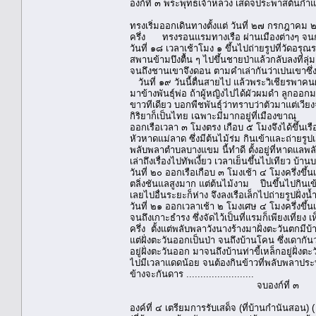
องก์ที่ ๓ พระพุทธเจ้าหลวง เสด็จประพาสต้นกำ
ทรงเริ่มออกเดินทางตั้งแต่ วันที่ ๒๗ กรกฎาคม
ครึ่ง ทรงรอนแรมทางเรือ ผ่านเมืองต่างๆ จนกระ
วันที่ ๑๘ เวลาเช้าโมง ๑ ขึ้นไปถ่ายรูปที่วัดอร
สพานข้ามบึงตื้น ๆ ไปขึ้นชายป่าแล้วกลับลงที่ลุ
จนถึงชานเขาจึงดอน ตามคำเล่ากันว่าเปนเขาซึ่ง
วันที่ ๑๙ วันนี้ตื่นสายไป แล้วพระวิเชียรพาค
มาข้างพันธุ์พ่อ ถ้าผู้หญิงไปได้ผัวผมดำ ลูกออ
ขาวทีเดียว บอกพืชพันธุ์ว่าทราบว่าตัวมาแต่เวี
กิริยาก็เป็นไทย เฉพาะมีมากอยู่ที่เมืองขาณุ
ออกเรือเวลา ๓ โมงตรง เกือบ ๕ โมงจึงได้ขึ้นเร
หัวหาดแม่ลาด ซึ่งมีต้นไม้ร่ม กินเข้าและถ่ายรู
พลับพลาตำบลบางแขม นี้ทำดี ตั้งอยู่ที่หาดแล
เล่าถึงเรื่องไปทัพเงี้ยว เวลาเย็นขึ้นไปเทียว บ้าน
วันที่ ๒๐ ออกเรือเกือบ ๓ โมงเช้า ๔ โมงครึ่งขึ้
ตลิ่งชันแลสูงมาก แต่ต้นไม้งาม ปีนขึ้นไปกินเข้
เลยไปอื่นระยะก็ห่าง จึงลงเรือเล็กไปถ่ายรูปฝั่
วันที่ ๒๑ ออกเวลาเช้า ๒ โมงเศษ ๔ โมงครึ่งขึ้นเ
จนถึงเกาะธำรง ซึ่งจัดไว้เป็นที่แรมก็เพียงเที่ยง
ครึ่ง ตั้งแต่พลับพลาวังนางร้างมาฝั่งตะวันตกมีบ
แต่ฝั่งตะวันออกเป็นป่า จนถึงบ้านโคน ซึ่งเดากั
อยู่ฝั่งตะวันออก มาจนถึงบ้านท่าขี้เหล็กอยู่ฝั่งต
ไปมีเวลาแดดน้อย จนต้องกินข้าวที่พลับพลาประทับร
ข้างจะกันดาร ........................
จบองก์ที่ ๓
องค์ที่ ๔ เตรียมการรับเสด็จ (ที่บ้านกำนันสอน) 