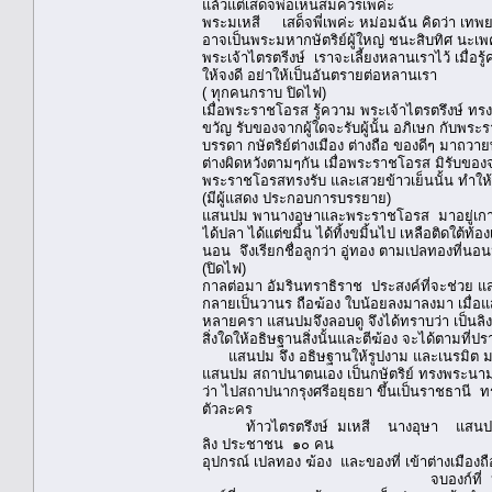
แล้วแต่เสด็จพ่อเห็นสมควรเพค่ะ
พระมเหสี เสด็จพี่เพค่ะ หม่อมฉัน คิดว่า เท
อาจเป็นพระมหากษัตริย์ผู้ใหญ่ ชนะสิบทิศ นะเพ
พระเจ้าไตรตรีงษ์ เราจะเลี้ยงหลานเราไว้ เมื่
ให้จงดี อย่าให้เป็นอันตรายต่อหลานเรา
( ทุกคนกราบ ปิดไฟ)
เมื่อพระราชโอรส รู้ความ พระเจ้าไตรตรึงษ์ ทร
ขวัญ รับของจากผู้ใดจะรับผู้นั้น อภิเษก กับ
บรรดา กษัตริย์ต่างเมือง ต่างถือ ของดีๆ มา
ต่างผิดหวังตามๆกัน เมื่อพระราชโอรส มิรับขอ
พระราชโอรสทรงรับ และเสวยข้าวเย็นนั้น ทำให้
(มีผู้แสดง ประกอบการบรรยาย)
แสนปม พานางอุษาและพระราชโอรส มาอยู่เกาะแ
ได้ปลา ได้แต่ขมิ้น ได้ทิ้งขมิ้นไป เหลือติดใต้
นอน จึงเรียกชื่อลูกว่า อู่ทอง ตามเปลทองที่นอน
(ปิดไฟ)
กาลต่อมา อัมรินทราธิราช ประสงค์ที่จะช่วย แสน
กลายเป็นวานร ถือฆ้อง ใบน้อยลงมาลงมา เมื่อแสน
หลายครา แสนปมจึงลอบดู จึงได้ทราบว่า เป็นลิงน้
สิ่งใดให้อธิษฐานสิ่งนั้นและตีฆ้อง จะได้ตามที่
แสนปม จึง อธิษฐานให้รูปงาม และเนรมิต มหาน
แสนปม สถาปนาตนเอง เป็นกษัตริย์ ทรงพระนามว
ว่า ไปสถาปนากรุงศรีอยุธยา ขึ้นเป็นราชธานี ทรงพร
ตัวละคร
ท้าวไตรตรึงษ์ มเหสี นางอุษา แสนปม ๒ ต
ลิง ประชาชน ๑๐ คน
อุปกรณ์ เปลทอง ฆ้อง และของที่ เข้าต่างเมืองถ
จบองก์ที่ 