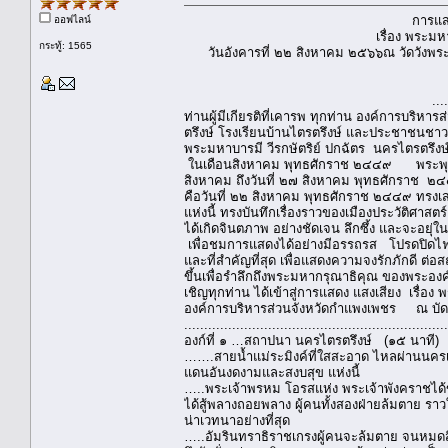
การแสดงแสงเสียงประ
ออฟไลน์
เรื่อง พระมหาบารมี วีรกษัตร
กระทู้: 1565
วันอังคารที่ ๒๒ สิงหาคม ๒๕๖๖ณ วัดวังพระ
รวม ๖๐น
.............................
ท่านผู้มีเกียรติที่เคารพ ทุกท่าน องค์การบริ
ตรึงษ์ โรงเรียนบ้านไตรตรึงษ์ และประชาชนชาว
พระมหาบารมี วีรกษัตริย์ ปกฉัตร นครไตรตร
ในเดือนสิงหาคม พุทธศักราช ๒๔๔๙ พระพุทธเจ
สิงหาคม ถึงวันที่ ๒๗ สิงหาคม พุทธศักราช ๒๔๔
คือวันที่ ๒๒ สิงหาคม พุทธศักราช ๒๔๔๙ ทรงเส
แห่งนี้ ทรงบันทึกเรื่องราวของเมืองประวัติศาส
ได้เกิดจินตภาพ อย่างชัดเจน ลึกซึ้ง และจะอย
เพื่อชมการแสดงได้อย่างมีอรรถรส โปรดปิดไฟในง
และที่สำคัญที่สุด เพื่อแสดงความจงรักภักดี ต
ขึ้นเพื่อรำลึกถึงพระมหากรุณาธิคุณ ของพระองค
เชิญทุกท่าน ได้เข้าสู่การแสดง แสงเสียง เรื่
องค์การบริหารส่วนจังหวัดกำแพงเพชร 
..................................................................
องก์ที่ ๑ …สถาปนา นครไตรตรึงษ์ (๑๕ นาที)
…….สายน้ำแม่ระมิงค์ที่ใสสะอาด ไหลผ่านนครเชียงใ
แดนอันงดงามและสงบสุข แห่งนี้
…..พระเจ้าพรหม โอรสแห่ง พระเจ้าพังคราชได้ข
ได้สู้พลางถอยพลาง ผู้คนทั้งสองฝ่ายล้มตาย รา
น่าเวทนาอย่างที่สุด
…..อัมรินทราธิราชเกรงผู้คนจะล้มตาย จนหมดสิ้