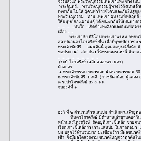
จึงรับสั่งแก่ พระวิษณุกรรมเทพเจ้าแห่ง ช่าง เป็
พระอินทร์… ท่านวิษณุกรรมผู้ทรงไว้ซึ่งเทพเจ้าแ
เพชรกั้น ไม่ให้ ผู้คนทําร้ายซึ่งกันและกันให้สูญเผ่
พระวิษณุกรรม ท่าน เทพเจ้า ผู้ทรงมหิทธิฤทธิ์ 
ให้มนุษย์สองเผ่าพันธุ์ ได้เข่นฆ่ากันให้เป็นบาป
.............ทันใด…เกิดกําแพงศิลาแลงอันมหัศจ
เมือง……
พระเจ้าชัย ศิริโอรสพระเจ้าพรหม อพยพไพร่พล
สถาปนานครไตรตรึงษ์ ขึ้น เมื่อปีพุทธศักราช 
พระเจ้าชัยศิริ แผ่นดินนี้ อุดมสมบูรณ์ยิ่งนัก
ขอประกาศ สถาปนา ให้พระนครแห่งนี้ มีนามว่าพระ
................................
(ระบำไตรตรึงษ์ เฉลิมฉลองพระนคร)
ตัวละคร
๑ พระเจ้าพรหม ทหารเอก 4 คน ทหารขอม 30 
๒.พระเจ้าชัยศิริ มเหสี ( ราชธิดาน้อย ผู้แสดง
๓ ระบำไตรตรึงษ์ ๕- ๙ คน
จบองค์ที่ ๑
องก์ ที่ ๒ ตำนานท้าวแสนปม กำเนิดพระเจ้าอู่ท
ที่นครไตรตรึงษ์ มีตำนานเล่าขานต่อๆกันมาว่า
หน้านครไตรตรึงษ์ ติดอยู่ที่เกาะขี้เหล็ก ชายค
เรียกเกาะขี้เหล็กว่า เกาะแสนปม ในกาลต่อมา แ
ปม ปลูกไว้จำนวนมาก มะเขือพร้าว มีผลขนาดให
เช้า จึงมีผลโตสวยงาม ขนาดใหญ่กว่าทุกต้นในสวนน