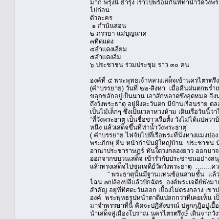
มาก พรุ่งนี้ ย่ำรุ่ง เราไปพร้อมกันที่ท่าน้ำวัดว
ไปก่อน
ตัวละคร
๑ กำนันสอน
๒ ภรรยา แม่บุญนาค
๓ทิดแดง
๔อำแดงเอี่ยม
๕อำแดงอิ่ม
๖ ประชาชน ร่วมประชุม ราว ๓๐ คน
องค์ที่ ๕ พระพุทธเจ้าหลวงเสด็จเข้านครไตรตร
(คำบรรยาย) วันที่ ๒๒-สิงหา เมื่อคืนฝนตกพร่ำเพรื่
ขลุกขลักอยู่เป็นนาน เอาสักหลาดขึงอุดหมด จึ
ถึงวังพระธาตุ อยู่ฝั่งตะวันตก มีบ้านเรือนราย 
เป็นไม้เล็กๆ ซึ่งเป็นเวลาหวงห้าม เดินเรือวันน
“ที่วังพระธาตุ เป็นชื่อชาวเรือตั้ง วังไม่ได้แปลว่
หนึ่ง แล้วเสด็จขึ้นที่ท่าน้ำวังพระธาตุ”
( คำบรรยาย ไฟจับไปที่เรือพระที่นั่งหางแมงป่อง 
พระภิกษุ ยืน หน้ากำนันผู้ใหญ่บ้าน ประชาช
อาณาประชาราษฎร์ ทันใดวงกลองยาว ออกมาจากป่
ออกจากขบวนเสด็จ เข้ารำกับประชาชนอย่างสน
แล้วทรงเสด็จไปชมเจดีย์วัดวังพระธาตุ ........ความ
“ พระธาตุนั้นมีฐานแท่นซ้อนสามชั้น แล้วถึงชั
ไฉน ๗ปล้องปลีแล้วปักฉัตร องค์พระเจดีย์พังมาเสี
สำคัญ อยู่ที่ทิศตะวันออก เยื้องไม่ตรงกลาง เขา
องค์ พระพุทธรูปหน้าตาดีแปลกกว่าที่เคยเห็น เป็นช
มาจำพรรษาที่นี่ คิดจะปฎิสังขรณ์ ปลูกกุฎิอยู่เยื
นำเสด็จสู่เมืองโบราณ นครไตรตรึงษ์ เดินจากวัง