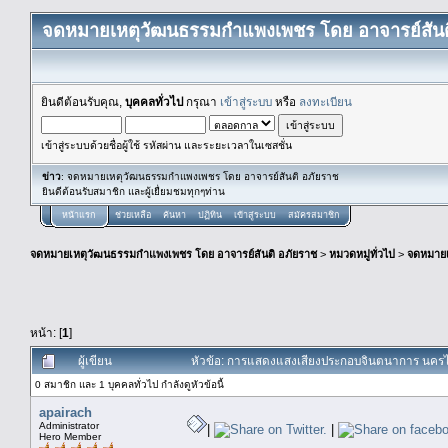
จดหมายเหตุวัฒนธรรมกำแพงเพชร โดย อาจารย์สันต
ยินดีต้อนรับคุณ,
บุคคลทั่วไป
กรุณา
เข้าสู่ระบบ
หรือ
ลงทะเบียน
เข้าสู่ระบบด้วยชื่อผู้ใช้ รหัสผ่าน และระยะเวลาในเซสชั่น
ข่าว
: จดหมายเหตุวัฒนธรรมกำแพงเพชร โดย อาจารย์สันติ อภัยราช
ยินดีต้อนรับสมาชิก และผู้เยื่ยมชมทุกๆท่าน
หน้าแรก
ช่วยเหลือ
ค้นหา
ปฏิทิน
เข้าสู่ระบบ
สมัครสมาชิก
จดหมายเหตุวัฒนธรรมกำแพงเพชร โดย อาจารย์สันติ อภัยราช
>
หมวดหมู่ทั่วไป
>
จดหมาย
หน้า: [
1
]
ผู้เขียน
หัวข้อ: การแสดงแสงเสียงประกอบจินตนาการ นครไตร
0 สมาชิก และ 1 บุคคลทั่วไป กำลังดูหัวข้อนี้
apairach
Administrator
|
|
Hero Member