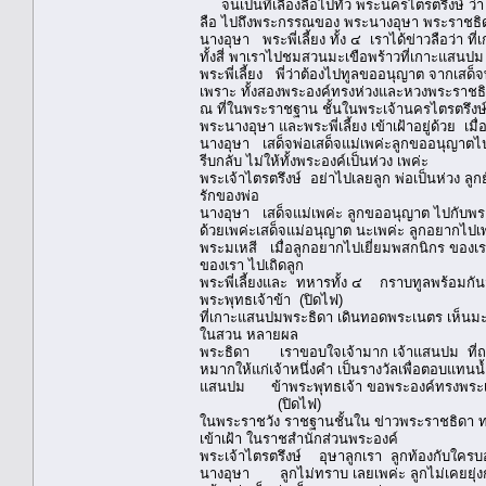
จนเป็นที่เลื่องลือไปทั่ว พระนครไตรตรึงษ์ ว่า 
ลือ ไปถึงพระกรรณของ พระนางอุษา พระราชธิดา
นางอุษา พระพี่เลี้ยง ทั้ง ๔ เราได้ข่าวลือว่า ท
ทั้งสี่ พาเราไปชมสวนมะเขือพร้าวที่เกาะแสนปม 
พระพี่เลี้ยง พี่ว่าต้องไปทูลขออนุญาต จากเสด็
เพราะ ทั้งสองพระองค์ทรงห่วงและหวงพระราชธิด
ณ ที่ในพระราชฐาน ชั้นในพระเจ้านครไตรตรึงษ
พระนางอุษา และพระพี่เลี้ยง เข้าเฝ้าอยู่ด้วย
นางอุษา เสด็จพ่อเสด็จแม่เพค่ะลูกขออนุญา
รีบกลับ ไม่ให้ทั้งพระองค์เป็นห่วง เพค่ะ
พระเจ้าไตรตรึงษ์ อย่าไปเลยลูก พ่อเป็นห่วง 
รักของพ่อ
นางอุษา เสด็จแม่เพค่ะ ลูกขออนุญาต ไปกับพระ
ด้วยเพค่ะเสด็จแม่อนุญาต นะเพค่ะ ลูกอยากไปเ
พระมเหสี เมื่อลูกอยากไปเยี่ยมพสกนิกร ของเรา 
ของเรา ไปเถิดลูก
พระพี่เลี้ยงและ ทหารทั้ง ๔ กราบทูลพร้อมกัน
พระพุทธเจ้าข้า (ปิดไฟ)
ที่เกาะแสนปมพระธิดา เดินทอดพระเนตร เห็นมะเ
ในสวน หลายผล
พระธิดา เราขอบใจเจ้ามาก เจ้าแสนปม ที่ถ
หมากให้แก่เจ้าหนึ่งคำ เป็นรางวัลเพื่อตอบแท
แสนปม ข้าพระพุทธเจ้า ขอพระองค์ทรงพระเจร
(ปิดไฟ)
ในพระราชวัง ราชฐานชั้นใน ข่าวพระราชธิดา ทรง
เข้าเฝ้า ในราชสำนักส่วนพระองค์
พระเจ้าไตรตรึงษ์ อุษาลูกเรา ลูกท้องกับใคร
นางอุษา ลูกไม่ทราบ เลยเพค่ะ ลูกไม่เคยยุ่งกั