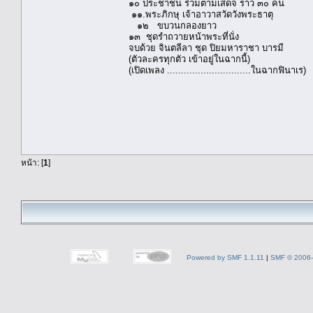
๑๐ ประชาชน ร่วมตามเสด็จ ราว ๓๐ คน
๑๑.พระภิกษุ เจ้าอาวาสวัดวังพระธาตุ
๑๒ ขบวนกลองยาว
๑๓ ชุดรำถวายหน้าพระที่นั่ง
จบด้วย จินตลีลา ชุด ปิยมหาราชา บารมี
(ตัวละครทุกตัว เข้าอยู่ในฉากนี้)
(เปิดเพลง ..............................ในฉากฟินาเร)
จบบริบ
หน้า: [
1
]
Powered by SMF 1.1.11
|
SMF © 2006-