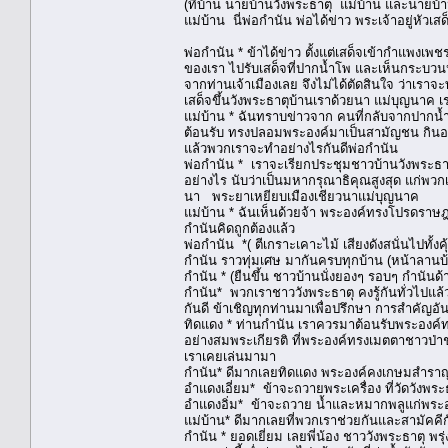
(ที่บ้าน นายบ้านวังพระธาตุ แม่บ้าน และนายบ้าน 
แม่บ้าน นี่พ่อกำนัน พ่อได้ข่าว พระเจ้าอยู่หัว
พ่อกำนัน * ข้าได้ข่าว ตั้งแต่เสด็จเข้ากำแพงเพ
ของเรา ไปรับเสด็จที่ปากน้ำโพ และเห็นกระบวนห
จากท่านเจ้าเมืองเลย จึงไม่ได้ตัดสินใจ ว่าเราจะท
เสด็จขึ้นวังพระธาตุบ้านเราด้วยนา แม่บุญนาค
แม่บ้าน * ฉันทราบข่าวจาก คนที่กลับจากปากน้ำ
ต้อนรับ ทรงปลอมพระองค์มาเป็นสามัญชน กินอยู่
แล้วพวกเราจะทำอย่างไรกันดีพ่อกำนัน
พ่อกำนัน * เราจะเรียกประชุมชาวบ้านวังพระธาตุ
อย่างไร นับว่าเป็นมหากรุณาธิคุณสูงสุด แก่พว
นา พระยาเหยียบเมืองเชียวนาแม่บุญนาค
แม่บ้าน * ฉันเห็นด้วยจ้า พระองค์ทรงโปรดราษ
กำนันคิดถูกต้องแล้ว
พ่อกำนัน *( ตีเกราะเคาะไม้ เสียงดังสนั่นไปทั
กำนัน ราวทุ่มเศษ มากันครบทุกบ้าน (หน้าลานบ
กำนัน * (ยืนขึ้น ชาวบ้านนั่งยองๆ รอบๆ กำนันด้า
กำนัน* พวกเราชาววังพระธาตุ คงรู้กันทั่วไปแล้
กันดี ข้าเชิญทุกท่านมาเพื่อปรึกษา การสำคัญอันน
ทิดแดง * ท่านกำนัน เราควรมาต้อนรับพระองค์ท่า
อย่างสมพระเกียรติ ที่พระองค์ทรงเมตตาชาวป่าช
เราเคยเล่นมามา
กำนัน* ดีมากเลยทิดแดง พระองค์คงเกษมสำราญม
อำแดงเอี่ยม* ข้าจะถวายพระเครื่อง ที่วัดวังพร
อำแดงอิ่ม* ข้าจะถวาย น้ำและหมากพลูแก่พระอ
แม่บ้าน* ดีมากเลยที่พวกเราช่วยกันและสามัคคี
กำนัน * ยอดเยี่ยม เลยพี่น้อง ชาววังพระธาตุ พ