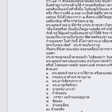
ราว ๑๕ วา ลึกลงเสมอพื้นหาดแต่น้ำแห้ง ยื่นเข้า
มีแต่ลำคูมาบรรจบด้านใต้ กำหนดเชิงเทินยาวตาม
แผ่นดินเป็นแลงไปทั่วทั้งนั้น ในท้องคูก็เป็นแลง 
หนึ่ง เรียกว่าเจดีย์ ๗ ยอด จะเป็นด้วยผู้ที่มา
แต่ก่อน จึงได้ไปพบว่ากว่า ๗ คือพระเจดีย์ใหญ่
(เสด็จกลับมาที่วิหารวัดวังพระธาตุ)
พระพุทธเจ้าหลวง มีดำรัส แก่ประชาชนชาวไตรตร
“เมืองไตรตรึงษ์ เป็นเมืองใหญ่มาแต่อดีต สร
ภักดี ขอให้ดูแลบ้านเมืองของท่านไว้ให้ดี รัก
ของทุกปีจะกลายเป็นวันประวัติศาสตร์ของชาว
กำแพงเพชร ในค่ำวันนี้ มีโอกาสเราจะมาเยี่ยมชา
(ทรงโบกพระหัตถ์“ ประชาชนก้มกราบ)
เรือพระที่นั่งหางแมงป่อง ค่อยๆเคลื่อนไปจาก
เมตตา
ประชาชนทุกคนน้ำตาคลอเบ้า ไม่คิดเลยว่า วันหน
พระพุทธเจ้าหลวงของปวงชน ทรงไม่หวาดกลัวไข้
ตรึงษ์ ไปตลอดกาลสมัย ขอพระองค์ ทรงพระเจริญ.
ตัวละคร
๑. พระพุทธเจ้าหลวง อาจใช้ภาพ หรือคนแสดง
๒. กรมพระยาดำรงราชานุภาพ
๓. พระยาวิเชียรปราการ
๔. พระยาสุจริตรักษา
๕. นายคนัง เงาะป่า
๖. กำนันสอน
๗. ภรรยา แม่บ้านแม่บุญนาค
๘. ทิดแดง
๙. อำแดงเอี่ยม
๑๐ อำแดงอิ่ม