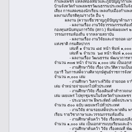
กำแพงเพชร แหล่งท่องเที่ยวและภูมิปัญญากำแ
บ้านจังหวัดกำแพงเพชรวัฒนธรรมประเพณีในจัง
เสียง การแสดงของนักเรียน เพลงกับเมืองกำแ
ผลงาน/เกียรติคุณ/รางวัล อื่น ๆ
ผลงาน (ความเชี่ยวชาญภูมิปัญญาด้านภาษา
- ผลงานเรื่อง งานวิจัยวรรณกรรมท้องถิ่นเ
กองทุนสนับสนุนการวิจัย (สกว.) พิมพ์เผยแพร่
วรรณกรรมท้องถิ่น จากหลายสถาบัน
- ผลงานเรื่อง งานวิจัยและถ่ายถอด เอกสา
แห่งชาติ กรมศิลปากร
เล่มที่ ๑ จำนวน ๘๕ หน้า พิมพ์ ๑,๐๐๐ 
เล่มที่ ๒ จำนวน ๖๘ หน้า พิมพ์ ๑,๐๐๐ 
- ผลงานเรื่อง วัฒนธรรม พัฒนาการทางประวั
จำนวน ๓๐๗ หน้า จำนวน ๑,๐๐๐ เล่ม เป็นเอกสาร
- งานศึกษาวิจัย เรื่อง ประวัติความเป็น
กุมารี ในการเสด็จวางศิลาฤกษ์ศูนย์ราชการจั
จำนวน ๓,๐๐๐ เล่ม
- งานศึกษา วิเคราะห์วิจัย ถ่ายถอด จารึ
เล่ม จำหน่ายจ่ายแจกไปทั่วประเทศ
- งานศึกษาวิจัย เรื่องเดินเท้าสำรวจถนนพ
เล่ม เผยแพร่ ไปทุกชุมชนในจังหวัดกำแพงเพชร 
- ประมวลภาพ ฝีพระหัตถ์ เสด็จประพาสต้นกำ
จำนวน ๕๐๐ ฉบับ เผยแพร่ไปทั่วประเทศ
- งานวิจัย ตามรอยเสด็จประพาสต้น พระพุท
เรียน รายวิชาภาษาและวรรณกรรมท้องถิ่น
- งานศึกษาค้นคว้า วิจัย เรื่องหนองปลิง 
จำนวน ๑,๐๐๐ เล่ม เป็นเอกสารแบบเรียนและอ้าง
- งานศึกษาค้นคว้า วิจัย เรื่องคณที พัฒ