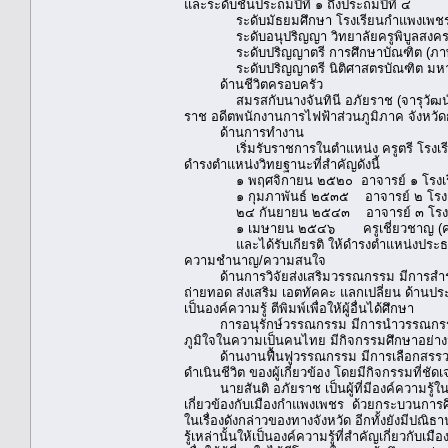
และระดับชั้นประถมปีที่ ๑ ถึงประถมปีที่ ๔
ระดับมัธยมศึกษา โรงเรียนกำแพงเพชร “วัช
ระดับอนุปริญญา วิทยาลัยครูพิบูลสงคราม 
ระดับปริญญาตรี การศึกษาบัณฑิต (ภาษาแล
ระดับปริญญาตรี นิติศาสตรบัณฑิต มหาวิท
ด้านชีวิตครอบครัว
สมรสกับนางจันทินี อภัยราช (จารุวัฒน์) อด
ราช อดีตพนักงานการไฟฟ้าส่วนภูมิภาค จังหวัด
ด้านการทำงาน
เริ่มรับราชการในตำแหน่ง ครูตรี โรงเรียนสั
ดำรงตำแหน่งวิทยฐานะที่สำคัญดังนี้
๑ พฤศจิกายน ๒๕๒๐ อาจารย์ ๑ โรงเรียนร
๑ กุมภาพันธ์ ๒๕๓๕ อาจารย์ ๒ โรงเรีย
๒๔ กันยายน ๒๕๔๓ อาจารย์ ๓ โรงเรียน
๑ เมษายน ๒๕๔๖ ครูเชี่ยวชาญ (คศ.4) โ
และได้รับเกียรติ ให้ดำรงตำแหน่งประธาน
ความชำนาญ/ความสนใจ
ด้านการวิจัยส่งเสริมวรรณกรรม มีการสำรวจศึก
ถ่ายทอด ส่งเสริม เอตทัคคะ แลกเปลี่ยน ด้านป
เป็นองค์ความรู้ ตีพิมพ์เพื่อให้ผู้อื่นได้ศึกษา
การอนุรักษ์วรรณกรรม มีการนำวรรณกรรมม
ภูมิใจในความเป็นคนไทย มีกิจกรรมศึกษาอย่างมีห
ด้านงานฟื้นฟูวรรณกรรม มีการเลือกสรรวรร
ดำเนินชีวิต ของผู้เกี่ยวข้อง โดยมีกิจกรรมที่ช
นายสันติ อภัยราช เป็นผู้ที่มีองค์ความรู้ใ
เกี่ยวข้องกับเมืองกำแพงเพชร ด้วยกระบวนการศึกษ
ในเรื่องดังกล่าวของทางจังหวัด อีกทั้งยังมี
รู้เหล่านั้นให้เป็นองค์ความรู้ที่สำคัญเกี่ยวก