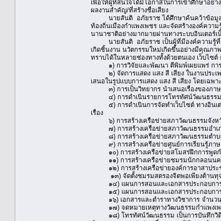
เพื่อให้ผู้ที่สนใจได้มีโอกาสในการเข้าศึกษาอย่างท
ผลงานสำคัญ/ที่สร้างชื่อเสียง
นายสันติ อภัยราช ได้ศึกษาค้นคว้าข้อมูล ท
ท้องถิ่นเมืองกำแพงเพชร และจัดสร้างองค์ควา
นานาชาติอย่างมากมายผ่านทางระบบอินเตอร์เน
นายสันติ อภัยราช เป็นผู้ที่มีองค์ความรู้ที
เกิดชิ้นงาน นวัตกรรมใหม่เกิดขึ้นอย่างมีคุณ
ทราบได้ในหลายช่องทางทั้งด้วยตนเอง เว็บไซต์ แ
๑) การวิจัยและพัฒนา ตีพิมพ์เผยแพร่ การ
๒) จัดการแสดง แสง สี เสียง ในงานประเพณ
เสนอในรูปแบบการแสดง แสง สี เสียง โดยเฉพาะง
๓) การเป็นวิทยากร นำเสนอเรื่องของภาษาแล
๔) การดำเนินรายการโทรทัศน์วัฒนธรรม ทางเค
๕) การดำเนินการจัดทำเว็บไซต์ ทางอินเตอร์เ
เรื่อง
๖) การสร้างเครือข่ายสภาวัฒนธรรมจังหว
๗) การสร้างเครือข่ายสภาวัฒนธรรมอำเภ
๘) การสร้างเครือข่ายสภาวัฒนธรรมตำบ
๙) การสร้างเครือข่ายศูนย์การเรียนรู้ภาษ
๑๐) การสร้างเครือข่ายสโมสรฝึกการพูดกำ
๑๑) การสร้างเครือข่ายชมรมนักกลอนนคร
๑๒) การสร้างเครือข่ายองค์การอาสาประ
๑๓) จัดตั้งชมรมสตรองจิตพอเพียงต้านทุจริ
๑๔) แผนการสอนและเอกสารประกอบการสอนใ
๑๕) แผนการสอนและเอกสารประกอบการสอนใ
๑๖) เอกสารและตำราทางวิชาการ จำนวน 107 เ
๑๗) จดหมายเหตุทางวัฒนธรรมกำแพงเพชร ซึ่งร
๑๘) โทรทัศน์วัฒนธรรม เป็นการบันทึกวิดีทัศน์