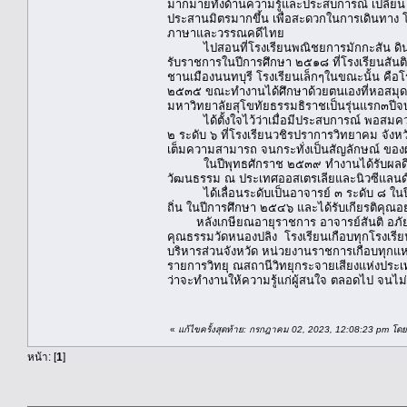
มากมายทั้งด้านความรู้และประสบการณ์ เปลี่ยน
ประสานมิตรมากขึ้น เพื่อสะดวกในการเดินทาง
ภาษาและวรรณคดีไทย
ไปสอนที่โรงเรียนพณิชยการมักกะสัน ดินแดง 
รับราชการในปีการศึกษา ๒๕๑๘ ที่โรงเรียนสันติร
ชานเมืองนนทบุรี โรงเรียนเล็กๆในขณะนั้น คือโ
๒๕๓๕ ขณะทำงานได้ศึกษาด้วยตนเองที่หอสมุดแห
มหาวิทยาลัยสุโขทัยธรรมธิราชเป็นรุ่นแรก๓ปีจ
ได้ตั้งใจไว้ว่าเมื่อมีประสบการณ์ พอสมควร
๒ ระดับ ๖ ที่โรงเรียนวชิรปราการวิทยาคม จัง
เต็มความสามารถ จนกระทั่งเป็นสัญลักษณ์ ของผู
ในปีพุทธศักราช ๒๕๓๙ ทำงานได้รับผลดีมากม
วัฒนธรรม ณ ประเทศออสเตรเลียและนิวซีแลนด
ได้เลื่อนระดับเป็นอาจารย์ ๓ ระดับ ๘ ในป
ถิ่น ในปีการศึกษา ๒๕๔๖ และได้รับเกียรติคุณ
หลังเกษียณอายุราชการ อาจารย์สันติ อภัยร
คุณธรรมวัดหนองปลิง โรงเรียนเกือบทุกโรงเรี
บริหารส่วนจังหวัด หน่วยงานราชการเกือบทุกแห
รายการวิทยุ ณสถานีวิทยุกระจายเสียงแห่งประ
ว่าจะทำงานให้ความรู้แก่ผู้สนใจ ตลอดไป จนไ
«
แก้ไขครั้งสุดท้าย: กรกฎาคม 02, 2023, 12:08:23 pm โดย
หน้า: [
1
]