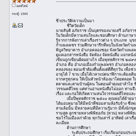
นายสันติ อ
ออฟไลน์
กระทู้: 1565
ชีวประวัติ/ความเป็นมา
ชีวิตวัยเด็ก
นายสันติ อภัยราช เป็นบุตรของนายเสรี อภัยร
ในวัยเด็กมีความสนใจและชอบศึกษา ด้านภาษาแ
รู้จากการฟังการเล่าเรื่องราวต่าง ๆ ประเภท มุ
กำแพงเพชร ร่วมศึกษาจารึกที่พบในจังหวัดกำแ
พิบูลวิทยาคาร อำเภอคลองชลุง จังหวัดกำแพงเพชร
ดูแลเอกสารหนังสือ จัดห้อง จัดหนังสือ แจกหนั
เขียนถูกเขียนผิดอย่างไร เมื่อพุทธศักราช ๒๔
อำเภอ คือ อำเภอเมืองกำแพงเพชร อำเภอคลอง
คลองขลุง ตอนเช้าต้องตื่นตั้งแต่ตีสี่ทุกวัน เพื
อายุได้ 7 ขวบ เมื่อได้เวลาแปดนาฬิกาจะต้องเดินไ
จากครูทุกคน ให้เป็นหัวหน้าห้องมาโดยตลอด 
ตลาดและตามบ้านผู้คน ในตอนค่ำคุณย่าลำไย ซึ
วรรณคดีไทย แต่ท่านอ่านหนังสือไม่ออก ท่านจึ
เรื่อง และก่อให้เกิดความสนใจวรรณคดีไทยและว
เมื่อปีพุทธศักราช ๒๕๐๐ คุณพ่อได้ย้ายมาเป
ได้มอบหมายให้มีหน้าที่ซ่อมสามล้อรับจ้าง ซึ่งพ
สามล้อนั้น มีหลายคนที่มีความรู้มาก มีทั้งนัก
รามสูต ลูกชายหลวงพิพิธอภัย (หวน) หลวงพิพิธ
ชมไร่ในเมืองเก่าด้วย ทุกวันเสาร์ อาทิตย์ เล่
ละเอียด
ด้านการศึกษา
ระดับประถมศึกษา เริ่มเรียนก่อนประถมศึกษ