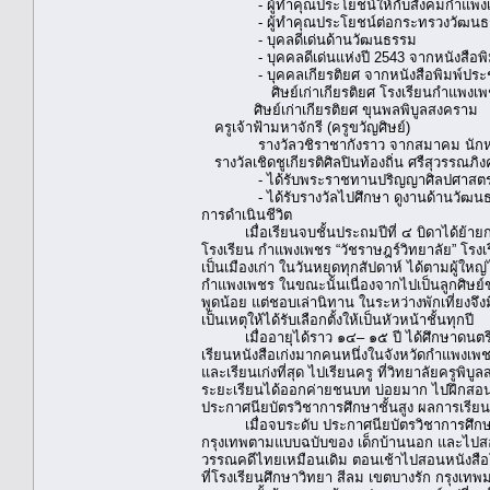
- ผู้ทำคุณประโยชน์ให้กับสังคมกำแพง
- ผู้ทำคุณประโยชน์ต่อกระทรวงวัฒนธ
- บุคลดีเด่นด้านวัฒนธรรม
- บุคคลดีเด่นแห่งปี 2543 จากหนังสือพิ
- บุคคลเกียรติยศ จากหนังสือพิมพ์ประ
ศิษย์เก่าเกียรติยศ โรงเรียนกำแพงเพ
ศิษย์เก่าเกียรติยศ ขุนพลพิบูลสงคราม
ครูเจ้าฟ้ามหาจักรี (ครูขวัญศิษย์)
รางวัลวชิราชากังราว จากสมาคม นักหนัง
รางวัลเชิดชูเกียรติศิลปินท้องถิ่น ศรืสุวรร
- ได้รับพระราชทานปริญญาศิลปศาสตรมหาบั
- ได้รับรางวัลไปศึกษา ดูงานด้านวัฒนธร
การดำเนินชีวิต
เมื่อเรียนจบชั้นประถมปีที่ ๔ บิดาได้ย้ายกลับ
โรงเรียน กำแพงเพชร “วัชราษฎร์วิทยาลัย” โร
เป็นเมืองเก่า ในวันหยุดทุกสัปดาห์ ได้ตามผู้ใ
กำแพงเพชร ในขณะนั้นเนื่องจากไปเป็นลูกศิษย์ขอ
พูดน้อย แต่ชอบเล่านิทาน ในระหว่างพักเที่ยงจึง
เป็นเหตุให้ได้รับเลือกตั้งให้เป็นหัวหน้าชั้นทุกปี
เมื่ออายุได้ราว ๑๔– ๑๕ ปี ได้ศึกษาดนตรีสา
เรียนหนังสือเก่งมากคนหนึ่งในจังหวัดกำแพงเพช
และเรียนเก่งที่สุด ไปเรียนครู ที่วิทยาลัยครูพ
ระยะเรียนได้ออกค่ายชนบท บ่อยมาก ไปฝึกสอนโร
ประกาศนียบัตรวิชาการศึกษาชั้นสูง ผลการเรียนอ
เมื่อจบระดับ ประกาศนียบัตรวิชาการศึกษาชั้
กรุงเทพตามแบบฉบับของ เด็กบ้านนอก และไปสอ
วรรณคดีไทยเหมือนเดิม ตอนเช้าไปสอนหนังสือ
ที่โรงเรียนศึกษาวิทยา สีลม เขตบางรัก กรุงเ