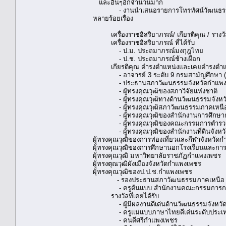
และอื่นๆอีกจำนวนมาก
- งานนำเสนอรายการโทรทัศน์วัฒนธรรม ทางอ
หลายร้อยเรื่อง
เครื่องราชอิสริยาภรณ์/ เกียรติคุณ / รางวัลท
เครื่องราชอิสริยาภรณ์ ที่ได้รับ
- ป.ม. ประถมาภรณ์มงกุฎไทย
- ป.ช. ประถมาภรณ์ช้างเผือก
เกียรติคุณ ดำรงตำแหน่งและเคยดำรงตำแ
- อาจารย์ 3 ระดับ 9 กรมสามัญศึกษา (
- ประธานสภาวัฒนธรรมจังหวัดกำแพง
- ผู้ทรงคุณวุฒิของสภาวิจัยแห่งชาติ
- ผู้ทรงคุณวุฒิทางด้านวัฒนธรรมจังหว
- ผู้ทรงคุณวุฒิสภาวัฒนธรรมภาคเหนื
- ผู้ทรงคุณวุฒิของสำนักงานการศึกษาก
- ผู้ทรงคุณวุฒิของคณะกรรมการตำรวจภ
- ผู้ทรงคุณวุฒิของสำนักงานที่
ผู้ทรงคุณวุฒิของการท่องเที่ยวและกีฬาจังหวัด
ผุ้ทรงคุณวุฒิของการศึกษานอกโรงเรียนและกา
ผุ้ทรงคุณวุฒิ มหาวิทยาลัยราชภัฏกำแพงเพชร
ผู้ทรงตุณวุฒิผังเมืองจังหวัดกำแพงเพชร
ผุ้ทรงคุณวุฒิของป.ป.ช.กำแพงเพชร
- รองประธานสภาวัฒนธรรมภาคเหนือ
- ครูต้นแบบ สำนักงานคณะกรรมการการศ
รางวัลที่เคยได้รับ
- ผู้มีผลงานดีเด่นด้านวัฒนธรรมจังหวั
- ครูแม่แบบภาษาไทยดีเด่นระดับประเ
- คนดีศรีกำแพงเพชร