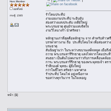
|
|
Hero Member
ออฟไลน์
รำโคมประทีป
กระทู้: 1565
งามเอยงามประทีป ระยิบยับ
ส่องสว่างแสงประดับ เจดีย์ใหญ่
พระบรมธาตุ ศูนย์รวมแห่งจิตใจ
งามวิไลนางรำ นำศรัทธา
หลักฐานเก่าที่สุดคือหลักฐาน จาก ตำหรับท้าวศ
บรรดาสาวงาม ถือ ประทึปโคมไฟ เพื่อส่องสว่
บรมธาตุ
สันนิษฐานว่า ในระหว่างขบวนเสด็จหยุด เมื่อถึงท
ถวาย พระบรมสารีริกธาตุ แสงไฟจากโคมประทีป
สนธยา เป็นต้นไปงดงามราวกับการเคลื่อนคล้อย
การะ พระบรมสารีรืกธาตุ ของพระพุทธเจ้า ตราบน
รำลึกองค์ พุทธะ ผู้ยิ่งใหญ่
กว่าโพธิ์ไทร ศรัทธา มหาศาล
รำประทีป โคมไฟ อยู่เหนือกาล
ขอสว่างทุกวันวาร ในใจเทอญ
หน้า: [
1
]