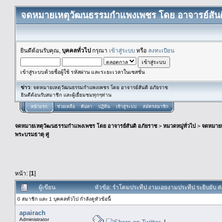
จดหมายเหตุวัฒนธรรมกำแพงเพชร โดย อาจารย์สันต
ยินดีต้อนรับคุณ,
บุคคลทั่วไป
กรุณา
เข้าสู่ระบบ
หรือ
ลงทะเบียน
เข้าสู่ระบบด้วยชื่อผู้ใช้ รหัสผ่าน และระยะเวลาในเซสชั่น
ข่าว
: จดหมายเหตุวัฒนธรรมกำแพงเพชร โดย อาจารย์สันติ อภัยราช
ยินดีต้อนรับสมาชิก และผู้เยื่ยมชมทุกๆท่าน
หน้าแรก
ช่วยเหลือ
ค้นหา
ปฏิทิน
เข้าสู่ระบบ
สมัครสมาชิก
จดหมายเหตุวัฒนธรรมกำแพงเพชร โดย อาจารย์สันติ อภัยราช
>
หมวดหมู่ทั่วไป
>
จดหมาย
พระบรมธาตุ ศู
หน้า: [
1
]
ผู้เขียน
หัวข้อ: รำโคมประทีป งามเอยงามประทีป ระยิบยับ ส่
0 สมาชิก และ 1 บุคคลทั่วไป กำลังดูหัวข้อนี้
apairach
Administrator