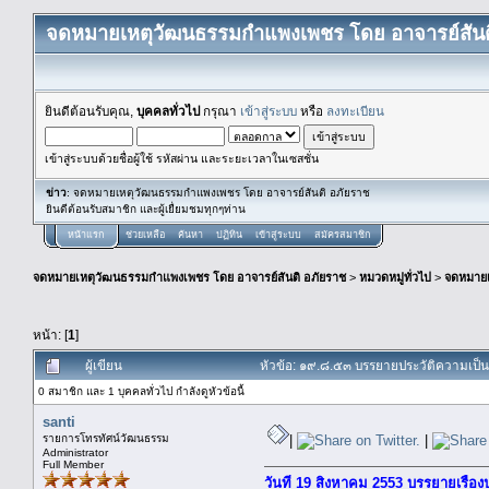
จดหมายเหตุวัฒนธรรมกำแพงเพชร โดย อาจารย์สันต
ยินดีต้อนรับคุณ,
บุคคลทั่วไป
กรุณา
เข้าสู่ระบบ
หรือ
ลงทะเบียน
เข้าสู่ระบบด้วยชื่อผู้ใช้ รหัสผ่าน และระยะเวลาในเซสชั่น
ข่าว
: จดหมายเหตุวัฒนธรรมกำแพงเพชร โดย อาจารย์สันติ อภัยราช
ยินดีต้อนรับสมาชิก และผู้เยื่ยมชมทุกๆท่าน
หน้าแรก
ช่วยเหลือ
ค้นหา
ปฏิทิน
เข้าสู่ระบบ
สมัครสมาชิก
จดหมายเหตุวัฒนธรรมกำแพงเพชร โดย อาจารย์สันติ อภัยราช
>
หมวดหมู่ทั่วไป
>
จดหมาย
หน้า: [
1
]
ผู้เขียน
หัวข้อ: ๑๙.๘.๕๓ บรรยายประวัติความเป็
0 สมาชิก และ 1 บุคคลทั่วไป กำลังดูหัวข้อนี้
santi
รายการโทรทัศน์วัฒนธรรม
|
|
Administrator
Full Member
วันที่ 19 สิงหาคม 2553 บรรยายเรื่