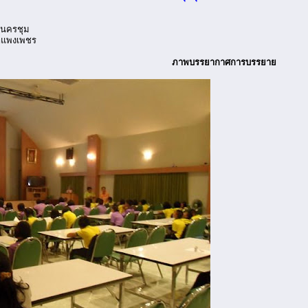
นนครชุม
ำแพงเพชร
ภาพบรรยากาศการบรรยาย