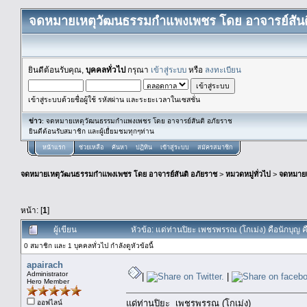
จดหมายเหตุวัฒนธรรมกำแพงเพชร โดย อาจารย์สันต
ยินดีต้อนรับคุณ,
บุคคลทั่วไป
กรุณา
เข้าสู่ระบบ
หรือ
ลงทะเบียน
เข้าสู่ระบบด้วยชื่อผู้ใช้ รหัสผ่าน และระยะเวลาในเซสชั่น
ข่าว
: จดหมายเหตุวัฒนธรรมกำแพงเพชร โดย อาจารย์สันติ อภัยราช
ยินดีต้อนรับสมาชิก และผู้เยื่ยมชมทุกๆท่าน
หน้าแรก
ช่วยเหลือ
ค้นหา
ปฏิทิน
เข้าสู่ระบบ
สมัครสมาชิก
จดหมายเหตุวัฒนธรรมกำแพงเพชร โดย อาจารย์สันติ อภัยราช
>
หมวดหมู่ทั่วไป
>
จดหมาย
หน้า: [
1
]
ผู้เขียน
หัวข้อ: แด่ท่านปิยะ เพชรพรรณ (โกเม่ง) คือนักบุญ 
0 สมาชิก และ 1 บุคคลทั่วไป กำลังดูหัวข้อนี้
apairach
Administrator
|
|
Hero Member
แด่ท่านปิยะ เพชรพรรณ (โกเม่ง)
ออฟไลน์