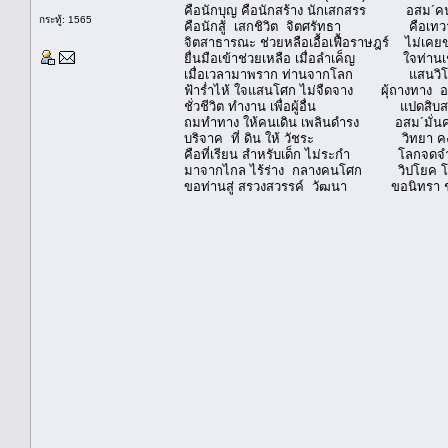
คือนักบุญ คือนักสร้าง นักเสกสรร อสม´คน
กระทู้: 1565
คือนักสู้ เสกชิวิต จิตศรัทธา คือเทวา มา
จิตสาธารณะ ช่วยหลือเอื้อเฟื้อราษฎร์ ไม่เค
ยื่นมือเข้าช่วยเหลือ เมื่อลำเค็ญ ใจท่านเช่
เมื่อเวลามาพราก ท่านจากโลก แสนวิโยค
ฟ้าร่ำไห้ ใจแสนโศก ไม่จืดจาง ผุ้ถางทาง อส
ชั่วชีวิต ทำงาน เพื่อผู้อื่น แปดสิบสอง
ถมทำทาง ให้คนเดิน เพลินดำรง อสม´มั่นค
บริจาค ที่ ดิน ให้ วัชระ วิทยา คงจ
คือที่เรียน สำหรับเด็ก ไม่ระกำ โลกจดจำ 
มาจากไกล ไร้ร่าง กลางคนโศก วิปโยค โ
ขอท่านสู่ สรวงสวรรค์ วั