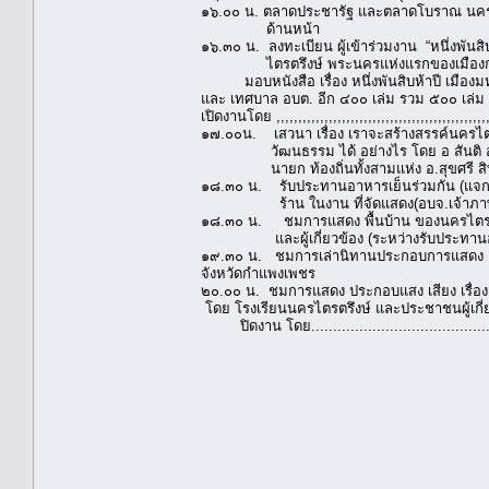
๑๖.๐๐ น. ตลาดประชารัฐ และตลาดโบราณ นครไ
ด้านหน้า
๑๖.๓๐ น. ลงทะเบียน ผู้เข้าร่วมงาน “หนึ่งพันส
ไตรตรึงษ์ พระนครแห่งแรกของเมืองกำแ
มอบหนังสือ เรื่อง หนึ่งพันสิบห้าปี เมืองม
และ เทศบาล อบต. อีก ๔๐๐ เล่ม รวม ๕๐๐ เล่ม
เปิดงานโดย ,,,,,,,,,,,,,,,,,,,,,,,,,,,,,,,,,,,,,,,,,,,,,,,,,,
๑๗.๐๐น. เสวนา เรื่อง เราจะสร้างสรรค์นครไตรต
วัฒนธรรม ได้ อย่างไร โดย อ สันติ อภ
นายก ท้องถิ่นทั้งสามแห่ง อ.สุขศรี สิทธิ อ.ร
๑๘.๓๐ น. รับประทานอาหารเย็นร่วมกัน (แจก
ร้าน ในงาน ที่จัดแสดง(อบจ.เจ้าภา
๑๘.๓๐ น. ชมการแสดง พื้นบ้าน ของนครไตรตรึง
และผู้เกี่ยวข้อง (ระหว่างรับประทาน
๑๙.๓๐ น. ชมการเล่านิทานประกอบการแสดง เร
จังหวัดกำแพงเพชร
๒๐.๐๐ น. ชมการแสดง ประกอบแสง เสียง เรื่อง 
โดย โรงเรียนนครไตรตรึงษ์ และประชาชนผู้เกี่
ปิดงาน โดย..........................................