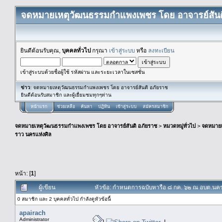
จดหมายเหตุวัฒนธรรมกำแพงเพชร โดย อาจารย์สันต
ยินดีต้อนรับคุณ,
บุคคลทั่วไป
กรุณา
เข้าสู่ระบบ
หรือ
ลงทะเบียน
เข้าสู่ระบบด้วยชื่อผู้ใช้ รหัสผ่าน และระยะเวลาในเซสชั่น
ข่าว
: จดหมายเหตุวัฒนธรรมกำแพงเพชร โดย อาจารย์สันติ อภัยราช
ยินดีต้อนรับสมาชิก และผู้เยื่ยมชมทุกๆท่าน
หน้าแรก
ช่วยเหลือ
ค้นหา
ปฏิทิน
เข้าสู่ระบบ
สมัครสมาชิก
จดหมายเหตุวัฒนธรรมกำแพงเพชร โดย อาจารย์สันติ อภัยราช
>
หมวดหมู่ทั่วไป
>
จดหมาย
ราว นครแห่งศิล
หน้า: [
1
]
ผู้เขียน
หัวข้อ: กำหนดการฉบับหารือ ๘ กค. ๖๒ ณ อบต.นครไ
0 สมาชิก และ 2 บุคคลทั่วไป กำลังดูหัวข้อนี้
apairach
Administrator