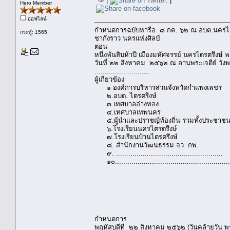
|
|
Hero Member
ออฟไลน์
กำหนดการฉบับหารือ ๘ กค. ๖๒ ณ อบต.นครไตร
กระทู้: 1565
ชากังราว นครแห่งศิลป์
ตอน
หนึ่งพันสิบห้าปี เมืองมหัศจรรย์ นครไตรตรึง
วันที่ ๒๒ สิงหาคม ๒๕๖๒ ณ ลานพระเจดีย์ วัง
...........................
ผู้เกี่ยวข้อง
๑ องค์การบริหารส่วนจังหวัดกำแพงเพชร
๒.อบต. ไตรตรีงษ์
๓ เทศบาลอ่างทอง
๔.เทศบาลเทพนคร
๕.ผู้นำและปราชญ์ท้องถิ่น รวมทั้งประชาชน 
๖.โรงเรียนนครไตรตรึงษ์
๗.โรงเรียนบ้านไตรตรึงษ์
๘. สำนักงานวัฒนธรรม จว กพ.
๙. ....................................................
๑๐........................................................
กำหนดการ
พฤหัสบดีที่ ๒๒ สิงหาคม ๒๕๖๒ (วันคล้ายวัน