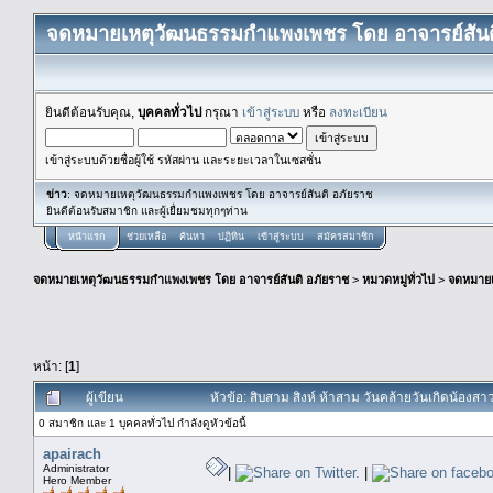
จดหมายเหตุวัฒนธรรมกำแพงเพชร โดย อาจารย์สันต
ยินดีต้อนรับคุณ,
บุคคลทั่วไป
กรุณา
เข้าสู่ระบบ
หรือ
ลงทะเบียน
เข้าสู่ระบบด้วยชื่อผู้ใช้ รหัสผ่าน และระยะเวลาในเซสชั่น
ข่าว
: จดหมายเหตุวัฒนธรรมกำแพงเพชร โดย อาจารย์สันติ อภัยราช
ยินดีต้อนรับสมาชิก และผู้เยื่ยมชมทุกๆท่าน
หน้าแรก
ช่วยเหลือ
ค้นหา
ปฏิทิน
เข้าสู่ระบบ
สมัครสมาชิก
จดหมายเหตุวัฒนธรรมกำแพงเพชร โดย อาจารย์สันติ อภัยราช
>
หมวดหมู่ทั่วไป
>
จดหมาย
หน้า: [
1
]
ผู้เขียน
หัวข้อ: สิบสาม สิงห์ ห้าสาม วันคล้ายวันเกิดน้องส
0 สมาชิก และ 1 บุคคลทั่วไป กำลังดูหัวข้อนี้
apairach
Administrator
|
|
Hero Member