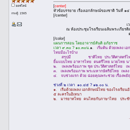
[
center]
ออฟไลน์
หัวข้อบรรยาย เรื่องเอกลักษณ์ของชาติ วันที่
กระทู้: 1565
[/center]
เ
ณ ห้องประชุมโรงเรียนเฉลิมพระเกียร
[/color]
แผนการสอน โดยอาจารย์สันติ อภัยราช
เวลา ๙.๓๐ ? ๑๐.๓๐น.
๑.
เริ่มต้น ด้วยเพลง 
ไทยมีอะไรบ้าง
สรุปมี ชาติไทย ประวัติศาสตร์ไทย พ
ยิ้มแบบไทย อาหารไทย ดนตรีไทย มวยไทย นา
๒. เพลงพร้อมภาพ ชุด ประวัติศาสตร์ไทย เพลง
๓. เพลงพร้อมภาพ พระมหากษัตริย์ไทย เพลง เ
๔. จบช่วงแรก ด้วย ฉ่อยคุณพระช่วย เรื่องพ
ช่วงที่ ๒ เวลา ๑๐.๔๕ ? ๑๒.๐๐ น.
๑. เริ่มด้วยเพลง เอกลักษณ์ไทย ของโรงเรี
๕ ละครในอิเหนา
๒. มารยาทไทย คนไทยกับภาษาไทย ประชั
.......................