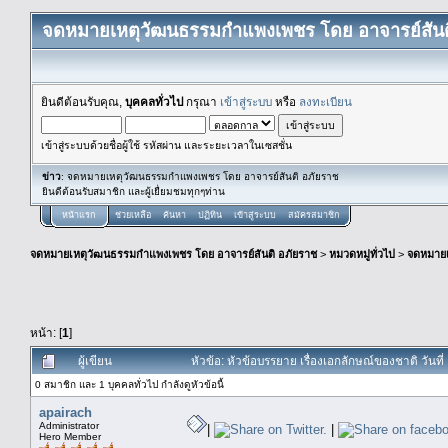
จดหมายเหตุวัฒนธรรมกำแพงเพชร โดย อาจารย์สันต
ยินดีต้อนรับคุณ,
บุคคลทั่วไป
กรุณา
เข้าสู่ระบบ
หรือ
ลงทะเบียน
เข้าสู่ระบบด้วยชื่อผู้ใช้ รหัสผ่าน และระยะเวลาในเซสชั่น
ข่าว
: จดหมายเหตุวัฒนธรรมกำแพงเพชร โดย อาจารย์สันติ อภัยราช
ยินดีต้อนรับสมาชิก และผู้เยื่ยมชมทุกๆท่าน
หน้าแรก
ช่วยเหลือ
ค้นหา
ปฏิทิน
เข้าสู่ระบบ
สมัครสมาชิก
จดหมายเหตุวัฒนธรรมกำแพงเพชร โดย อาจารย์สันติ อภัยราช
>
หมวดหมู่ทั่วไป
>
จดหมาย
หน้า: [
1
]
ผู้เขียน
หัวข้อ: หัวข้อบรรยาย เรื่องเอกลักษณ์ของชาติ วัน
0 สมาชิก และ 1 บุคคลทั่วไป กำลังดูหัวข้อนี้
apairach
Administrator
|
|
Hero Member