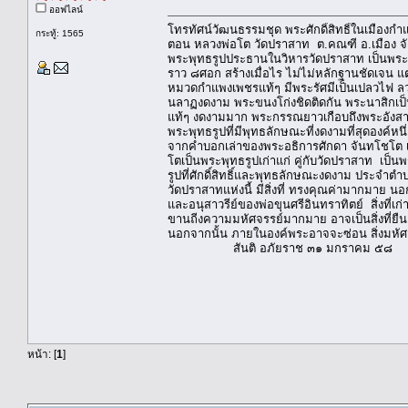
ออฟไลน์
โทรทัศน์วัฒนธรรมชุด พระศักดิ์สิทธิ์ในเมืองก
กระทู้: 1565
ตอน หลวงพ่อโต วัดปราสาท ต.คณฑี อ.เมือง จ
พระพุทธรูปประธานในวิหารวัดปราสาท เป็นพระพุ
ราว ๘ศอก สร้างเมื่อไร ไม่ไม่หลักฐานชัดเจน แ
หมวดกำแพงเพชรแท้ๆ มีพระรัศมีเป็นเปลวไฟ
นลาฏงดงาม พระขนงโก่งชิดติดกัน พระนาสิกเป็น
แท้ๆ งดงามมาก พระกรรณยาวเกือบถึงพระอังสา พ
พระพุทธรูปที่มีพุทธลักษณะที่งดงามที่สุดองค์ห
จากคำบอกเล่าของพระอธิการศักดา จันทโชโต เ
โตเป็นพระพุทธรูปเก่าแก่ คู่กับวัดปราสาท เป
รูปที่ศักดิ์สิทธิ์และพุทธลักษณะงดงาม ประจำต
วัดปราสาทแห่งนี้ มีสิ่งที่ ทรงคุณค่ามากมาย น
และอนุสาวรีย์ของพ่อขุนศรีอินทราทิตย์ สิ่งที่เก่
ขานถีงความมหัศจรรย์มากมาย อาจเป็นสิ่งที่ยืนย
นอกจากนั้น ภายในองค์พระอาจจะซ่อน สิ่งมหัศจร
สันติ อภัยราช ๓๑ มกราคม ๕๘
หน้า: [
1
]