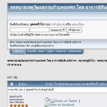
จดหมายเหตุวัฒนธรรมกำแพงเพชร โดย อาจารย์สันต
ยินดีต้อนรับคุณ,
บุคคลทั่วไป
กรุณา
เข้าสู่ระบบ
หรือ
ลงทะเบียน
เข้าสู่ระบบด้วยชื่อผู้ใช้ รหัสผ่าน และระยะเวลาในเซสชั่น
ข่าว
: จดหมายเหตุวัฒนธรรมกำแพงเพชร โดย อาจารย์สันติ อภัยราช
ยินดีต้อนรับสมาชิก และผู้เยื่ยมชมทุกๆท่าน
หน้าแรก
ช่วยเหลือ
ค้นหา
ปฏิทิน
เข้าสู่ระบบ
สมัครสมาชิก
จดหมายเหตุวัฒนธรรมกำแพงเพชร โดย อาจารย์สันติ อภัยราช
>
หมวดหมู่ทั่วไป
>
จดหมาย
ปราสาท ต.ค
หน้า: [
1
]
ผู้เขียน
หัวข้อ: โทรทัศน์วัฒนธรรมชุด พระศักดิ์สิทธิ์ในเ
0 สมาชิก และ 1 บุคคลทั่วไป กำลังดูหัวข้อนี้
apairach
Administrator
|
|
Hero Member