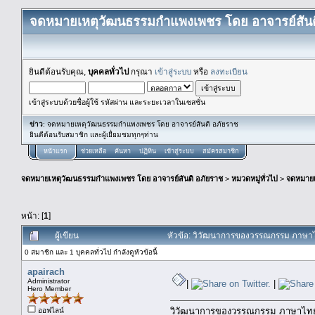
จดหมายเหตุวัฒนธรรมกำแพงเพชร โดย อาจารย์สันต
ยินดีต้อนรับคุณ,
บุคคลทั่วไป
กรุณา
เข้าสู่ระบบ
หรือ
ลงทะเบียน
เข้าสู่ระบบด้วยชื่อผู้ใช้ รหัสผ่าน และระยะเวลาในเซสชั่น
ข่าว
: จดหมายเหตุวัฒนธรรมกำแพงเพชร โดย อาจารย์สันติ อภัยราช
ยินดีต้อนรับสมาชิก และผู้เยื่ยมชมทุกๆท่าน
หน้าแรก
ช่วยเหลือ
ค้นหา
ปฏิทิน
เข้าสู่ระบบ
สมัครสมาชิก
จดหมายเหตุวัฒนธรรมกำแพงเพชร โดย อาจารย์สันติ อภัยราช
>
หมวดหมู่ทั่วไป
>
จดหมาย
หน้า: [
1
]
ผู้เขียน
หัวข้อ: วิวัฒนาการของวรรณกรรม ภาษาไท
0 สมาชิก และ 1 บุคคลทั่วไป กำลังดูหัวข้อนี้
apairach
Administrator
|
|
Hero Member
วิวัฒนาการของวรรณกรรม ภาษาไท
ออฟไลน์