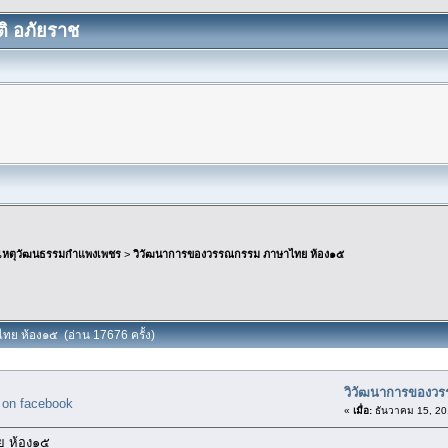
ิ อภัยราช
เหตุวัฒนธรรมกำแพงเพชร
>
วิวัฒนาการของวรรณกรรม ภาษาไทย ห้อง๑๕
ย ห้อง๑๕ (อ่าน 17676 ครั้ง)
วิวัฒนาการของว
«
เมื่อ:
ธันวาคม 15, 20
ย ห้อง๑๕