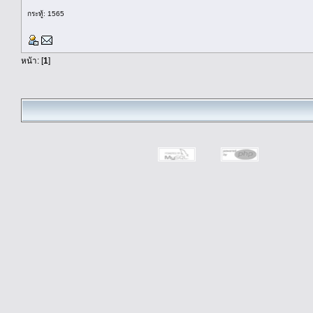
กระทู้: 1565
หน้า: [
1
]