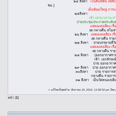
๒๔ สิงหา
เวนคืนที่ดิน เท
ชม.)
เย็นซ้อมใหญ่ การแ
๒๕สิงหา
เช้า เสวนาเราจะร
บ่ายประชุมประกวดประดับ
แสดงแสงเสียง เรื่องพระบารมีมา
งด กลางคืน สโมสรฝึกการพ
๒๖ สิงหา
แสดงแสงเสียง เร
งด กลางคืน รายการรักชาติ รักถิ่
๒๗ สิงหา บ่ายบรรยายที่วัดหนองปล
แสดงแสงเสียง เร
งด กลางคืน รายการรักชาติ รักถิ่
๒๘ สิงหา (ออกอากาศรายการลั่นเ
เช้า เอกลักษณ์ของชาติ หอประ
บ่าย ออกอากาศเรื่อง รอบรุ
๒๙ สิงหา บ่าย ออกอากาศรู้เรื่อ
๓๐สิงหา บ่าย รายการสนทนา
กลางคืน รายการรักชาติ รักถิ่น 
๓๑ สิงหา เย็นวัดหนองปลิง บรรยา
«
แก้ไขครั้งสุดท้าย: สิงหาคม 19, 2010, 11:06:52 pm โดย 
หน้า: [
1
]