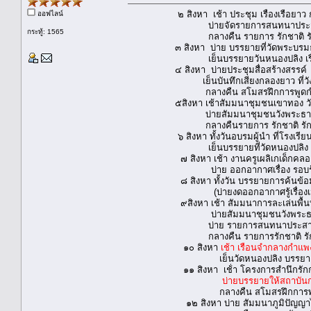
๒ สิงหา เช้า ประชุม เรื่องเรือยาว กา
ออฟไลน์
บ่ายจัดรายการสนทนาป
กระทู้: 1565
กลางคืน รายการ รักชาติ รักถิ่น รั
๓ สิงหา บ่าย บรรยายที่วัดพระบรมธาตุ 
เย็นบรรยายวันหนองปลิง เรื่องรักพ
๔ สิงหา บ่ายประชุมสื่อสร้างสรรค์
ุ เย็นบันทึกเสียงกลองยาว ที่วังยาง ค
กลางคืน สโมสรฝึกการพูดกำแ
๕สิงหา เช้าสัมมนาชุมชนเขาทอง วัดไ
บ่ายสัมมนาชุมชนวังพระธาตุ วัด
กลางคืนรายการ รักชาติ รักถิ่น รัก
๖ สิงหา ทั้งวันอบรมผู้นำ ที่โรงเรียนส
เย็นบรรยายที่วัดหนองปลิง
๗ สิงหา เช้า งานครูเผลิเกเด็กคลองขลุง 
บ่าย ออกอากาศเรื่อง รอบรุ้ชู
๘ สิงหา ทั้งวัน บรรยายการค้นข้อมูลประวั
(บ่ายงดออกอากาศรู้เรื่องเมือ
๙สิงหา เช้า สัมมนาการละเล่นพื้นบ้าน
บ่ายสัมมนาชุมชนวังพระธาตุ วั
บ่าย รายการสนทนาประสาคนก
กลางคืน รายการรักชาติ รักถิ่น รัก
๑๐ สิงหา
เช้า เรือนจำกลางกำแพง
เย็นวัดหนองปลิง บรรยาย
๑๑ สิงหา เช้่า โครงการสำนึกรักการเป็
บ่ายบรรยายให้สถาบันกศน.
กลางคืน สโมสรฝึกการพูดก
๑๒ สิงหา บ่าย สัมมนาภูมิปัญญาไทย 