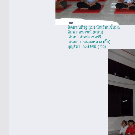
นิตยา บดีรัฐ (เม) นักเรียนชั้นม๖
อัมพร อาภรณ์ (แนน)
จันทา จันทุ่ง เชอร์รี่
สนธยา หนองหลวง (กิ๊ก)
บุญสิตา วงษ์รัศมี ( บัว)