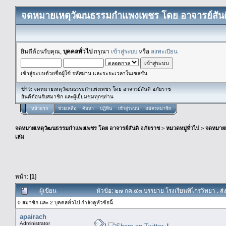
จดหมายเหตุวัฒนธรรมกำแพงเพชร โดย อาจารย์สันต
ยินดีต้อนรับคุณ,
บุคคลทั่วไป
กรุณา
เข้าสู่ระบบ
หรือ
ลงทะเบียน
เข้าสู่ระบบด้วยชื่อผู้ใช้ รหัสผ่าน และระยะเวลาในเซสชั่น
ข่าว
: จดหมายเหตุวัฒนธรรมกำแพงเพชร โดย อาจารย์สันติ อภัยราช
ยินดีต้อนรับสมาชิก และผู้เยื่ยมชมทุกๆท่าน
หน้าแรก
ช่วยเหลือ
ค้นหา
ปฏิทิน
เข้าสู่ระบบ
สมัครสมาชิก
จดหมายเหตุวัฒนธรรมกำแพงเพชร โดย อาจารย์สันติ อภัยราช
>
หมวดหมู่ทั่วไป
>
จดหมาย
เล่ม
หน้า: [
1
]
ผู้เขียน
หัวข้อ: ๒๗ กค.๕๓ บรรยาย โรงเรียนพิไกรวิทยา . ส่
0 สมาชิก และ 2 บุคคลทั่วไป กำลังดูหัวข้อนี้
apairach
Administrator