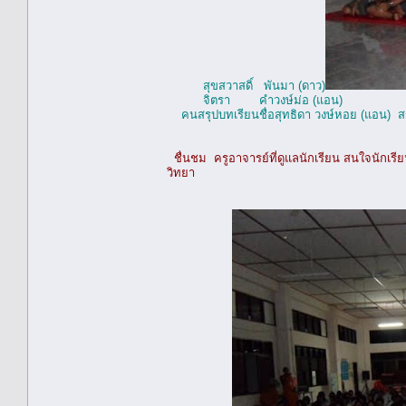
สุขสวาสดิ์ พันมา (ดาว)
จิตรา คำวงษ์ม่อ (แอน)
คนสรุปบทเรียนชื่อสุทธิดา วงษ์หอย (แอน) สรุ
ชื่นชม ครูอาจารย์ที่ดูแลนักเรียน สนใจนัก
วิทยา
สันติ อภ