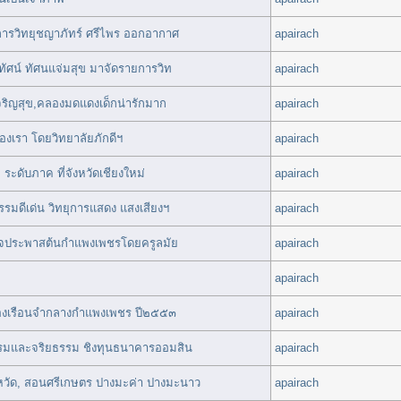
ารวิทยุชญาภัทร์ ศรีไพร ออกอากาศ
apairach
ทัศน์ ทัศนแจ่มสุข มาจัดรายการวิท
apairach
จริญสุข,คลองมดแดงเด็กน่ารักมาก
apairach
ของเรา โดยวิทยาลัยภักดีฯ
apairach
ดับภาค ที่จังหวัดเชียงใหม่
apairach
รมดีเด่น วิทยุการแสดง แสงเสียงฯ
apairach
เสด็จประพาสต้นกำแพงเพชรโดยครูลมัย
apairach
apairach
องเรือนจำกลางกำแพงเพชร ปี๒๕๕๓
apairach
ธรรมและจริยธรรม ชิงทุนธนาคารออมสิน
apairach
ัด, สอนศรีเกษตร ปางมะค่า ปางมะนาว
apairach