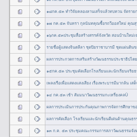
๑๘กค.๕๓ ทำวิจัยคลองลานเสร็จแล้วทบทวน จัดรายก
๑๗ กค.๕๓ จันทรา กุลนันทคุณซื้อรถวีออสใหม่ คุณสุ
๑๖กค.๕๓ประชุมสื่อสร้างสรรค์จังหวัด สอนบ้านใหม่เ
รายชื่อผู้แสดงจินตลีลา ชุดปิยราชาบารมี ชุดแผ่นดิน
ผลการประกวดการเสริมสร้างวัฒนธรรมประชาธิปไตย ระ
๑๕กค.๕๓ ประชุมคัดเลือกโรงเรียนและนักเรียนจริยธร
เพลงเรือเพื่อแสดงแสงเสียง เรื่องพระบารมีมากล้น 
๑๔ กค.๕๓ เช้า สัมมนาวัฒนธรรมกะเหรี่ยงคลŪ
ผลการประเมินการประกันคุณภาพการจัดการศึกษาข
ผลการคัดเลือก โรงเรียนและนักเรียนดีเด่นด้านคุณ
๑๓ ก.ค. ๕๓ ประชุมคณะกรรมการสภาวัฒนธรรมจังหว