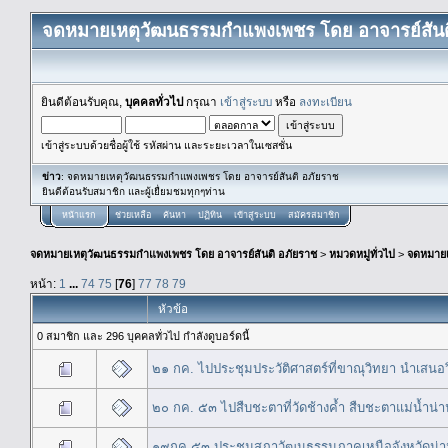
จดหมายเหตุวัฒนธรรมกำแพงเพชร โดย อาจารย์สันต
ยินดีต้อนรับคุณ,
บุคคลทั่วไป
กรุณา
เข้าสู่ระบบ
หรือ
ลงทะเบียน
เข้าสู่ระบบด้วยชื่อผู้ใช้ รหัสผ่าน และระยะเวลาในเซสชั่น
ข่าว
: จดหมายเหตุวัฒนธรรมกำแพงเพชร โดย อาจารย์สันติ อภัยราช
ยินดีต้อนรับสมาชิก และผู้เยื่ยมชมทุกๆท่าน
หน้าแรก
ช่วยเหลือ
ค้นหา
ปฏิทิน
เข้าสู่ระบบ
สมัครสมาชิก
จดหมายเหตุวัฒนธรรมกำแพงเพชร โดย อาจารย์สันติ อภัยราช
>
หมวดหมู่ทั่วไป
>
จดหมาย
หน้า:
1
...
74
75
[
76
]
77
78
79
หัวข้อ
0 สมาชิก และ 296 บุคคลทั่วไป กำลังดูบอร์ดนี้
๒๑ กค. ไปประชุมประวัติศาสตร์ที่ขาณุวิทยา นำเสนอวิธี
๒๐ กค. ๕๓ ไปสืบชะตาที่วัดช้างค้ำ สืบชะตาแม่น้ำน
๑๙กค.๕๓ ประชุมสภาวัฒนธรรมภาคเหนือจังหวัดน่าน