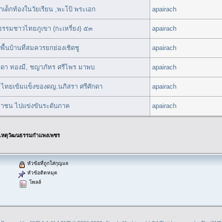
เด็กท้องในวัยเรียน ,พะโป้ พระเอก
apairach
ธรรมชาวไทยภูเขา (กะเหรี่ยง) ๕๓
apairach
พื้นบ้านที่สมควรยกย่องเชิดชู
apairach
ธิดา ทองมี, ชญาภัทร ศรีไพร มาพบ
apairach
 ไทยเข้มแข็งของดญ.นภิสรา ศรีศักดา
apairach
ะชาชน ไปแข่งขันระดับภาค
apairach
เหตุวัฒนธรรมกำแพงเพชร
หัวข้อที่ถูกใส่กุญแจ
หัวข้อติดหมุด
โพลล์