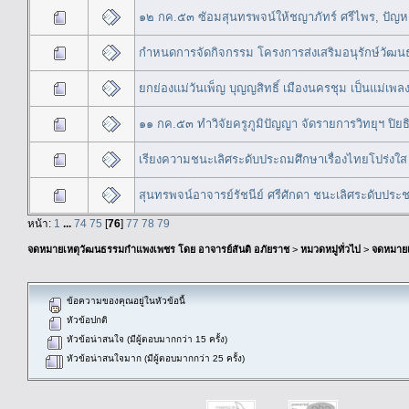
๑๒ กค.๕๓ ซัอมสุนทรพจน์ให้ชญาภัทร์ ศรีไพร, ปัญหา
กำหนดการจัดกิจกรรม โครงการส่งเสริมอนุรักษ์วัฒน
ยกย่องแม่วันเพ็ญ บุญญสิทธิ์ เมืองนครชุม เป็นแม่เพลง
๑๑ กค.๕๓ ทำวิจัยครูภูมิปัญญา จัดรายการวิทยุฯ ปิย
เรียงความชนะเลิศระดับประถมศึกษาเรื่องไทยโปร่งใส
สุนทรพจน์อาจารย์รัชนีย์ ศรีศักดา ชนะเลิศระดับปร
หน้า:
1
...
74
75
[
76
]
77
78
79
จดหมายเหตุวัฒนธรรมกำแพงเพชร โดย อาจารย์สันติ อภัยราช
>
หมวดหมู่ทั่วไป
>
จดหมาย
ข้อความของคุณอยู่ในหัวข้อนี้
หัวข้อปกติ
หัวข้อน่าสนใจ (มีผู้ตอบมากกว่า 15 ครั้ง)
หัวข้อน่าสนใจมาก (มีผู้ตอบมากกว่า 25 ครั้ง)