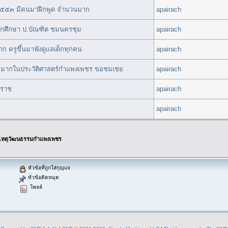
 ๒๕๕๓ มีคนมาฝึกพูด จำนวนมาก
apairach
นักศึกษา ป.บัณฑิต ชมนครชุม
apairach
าก ครูขึ้นมาฟังดูแลเด็กทุกคน
apairach
จมากในประวัติศาสตร์กำแพงเพชร ขอชมเชย
apairach
ยราช
apairach
apairach
เหตุวัฒนธรรมกำแพงเพชร
หัวข้อที่ถูกใส่กุญแจ
หัวข้อติดหมุด
โพลล์