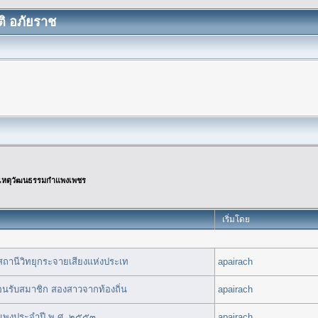
ิ อภัยราช
เหตุวัฒนธรรมกำแพงเพชร
เริ่มโดย
 สถานีวิทยุกระจายเสียงแห่งประเท
apairach
รับสมาชิก สองสาวจากท้องถิ่น
apairach
แพงประจำปี พ.ศ. ๒๕๕๓
apairach