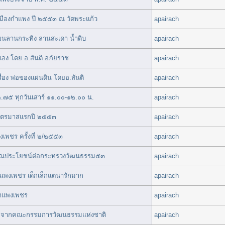
มืองกำแพง ปี ๒๕๕๓ ณ วัดพระแก้ว
apairach
รียนลานกระทิง ลานสะเดา น้ำดิบ
apairach
เอง โดย อ.สันติ อภัยราช
apairach
่อง พ่อของแผ่นดิน โดยอ.สันติ
apairach
.๗๕ ทุกวันเสาร์ ๑๑.๐๐-๑๒.๐๐ น.
apairach
 ไตรมาสแรกปี ๒๕๕๓
apairach
พชร ครั้งที่ ๒/๒๕๕๓
apairach
ทำคุณประโยชน์ต่อกระทรวงวัฒนธรรม๕๓
apairach
แพงเพชร เด็กเล็กแต่น่ารักมาก
apairach
กำแพงเพชร
apairach
มจากคณะกรรมการวัฒนธรรมแห่งชาติ
apairach