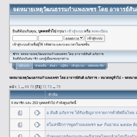
จดหมายเหตุวัฒนธรรมกำแพงเพชร โดย อาจารย์สันต
ยินดีต้อนรับคุณ,
บุคคลทั่วไป
กรุณา
เข้าสู่ระบบ
หรือ
ลงทะเบียน
เข้าสู่ระบบด้วยชื่อผู้ใช้ รหัสผ่าน และระยะเวลาในเซสชั่น
ข่าว
: จดหมายเหตุวัฒนธรรมกำแพงเพชร โดย อาจารย์สันติ อภัยราช
ยินดีต้อนรับสมาชิก และผู้เยื่ยมชมทุกๆท่าน
หน้าแรก
ช่วยเหลือ
ค้นหา
ปฏิทิน
เข้าสู่ระบบ
สมัครสมาชิก
จดหมายเหตุวัฒนธรรมกำแพงเพชร โดย อาจารย์สันติ อภัยราช
>
หมวดหมู่ทั่วไป
>
จดหมาย
หน้า:
1
...
69
70
[
71
]
72
73
...
79
หัวข้อ
0 สมาชิก และ 253 บุคคลทั่วไป กำลังดูบอร์ดนี้
อ.สันติ อภัยราช ได้รับเชิญจากรายการทั่วทิศถิ่นไทย
สโมสรฝึกการพูดกำแพงเพชร ๒๙ กันยายน ๒๕๕๓ ต้อน
กำหนดการจัดงานประเพณีสารทไทยกล้วยไข่เมืองกำ