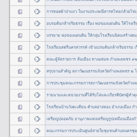
การทอดผ้าป่าแถว ในงานประเพณีสารทไทยกล้วยไข่เ
อบรมต้นกล้าจริยธรรม เรื่อง พ่อของแผ่นดิน ให้โรงเ
บรรยาย พ่อของแผ่นดิน ให้กลุ่มโรงเรียนนิคมสร้างตน
โรงเรียนสตรีนครสวรรค์ เข้าอบรมต้นกล้าจริยธรรม เรื
คณะผู้จัดรายการ ลั่นเมือง ทางอสมท.กำแพงเพชร ๙๒
สรุปงานสำคัญ สภาวัฒนธรรมจังหวัดกำแพงเพชร ๒
การประชุมคณะกรรมการสภาวัฒนธรรมจังหวัดกำแพงเ
รายนามและหน่วยงานที่ได้รับโล่และเกียรติบัตรผู้
โรงเรียนบ้านวังตะเคียน ตำบลอ่างทอง อำเภอเมือง กำ
เหรียญปลอดภัย อานุภาพแห่งเหรียญรูปเหมือนเมือง
คณะกรรมการประเมินศูนย์สายใยชุมชนตำบลนครชุ